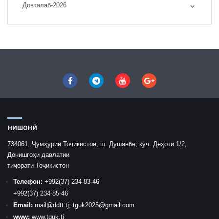
Довталаб-2026
НИШОНӢ
734061, Ҷумҳурии Тоҷикистон, ш. Душанбе, кӯч. Деҳоти 1/2,
Донишгоҳи давлатии
тиҷорати Тоҷикистон
Телефон:
+992
(37) 234-83-46
+992
(37) 234-85-46
Email:
mail
@ddtt.tj
;
tguk2025@gmail.com
www:
www.tguk.tj