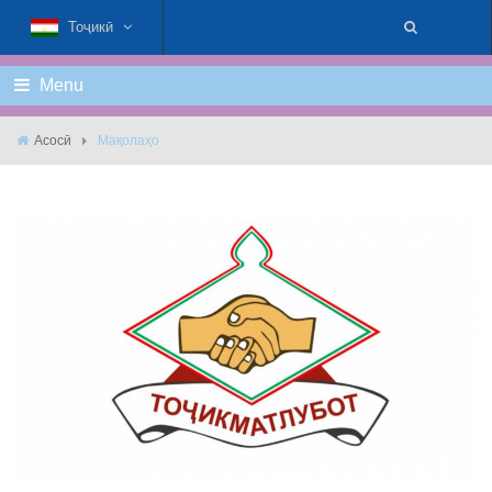
Тоҷикӣ
Menu
Асосӣ
Мақолаҳо