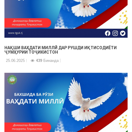
НАҚШИ ВАҲДАТИ МИЛЛӢ ДАР РУШДИ ИҚТИСОДИЁТИ
ҶУМҲУРИИ ТОҶИКИСТОН
25.06.2025
439
Бинанда