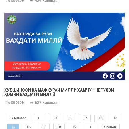
25.06.2025
424
Бинанда
ХУДШИНОСӢ ВА МАФКУРАИ МИЛЛӢ ҲАМЧУН НЕРУҲОИ
ҲОМИИ ВАҲДАТИ МИЛЛӢ
25.06.2025
527
Бинанда
В начало
10
11
12
13
14
16
17
18
19
В конец
15