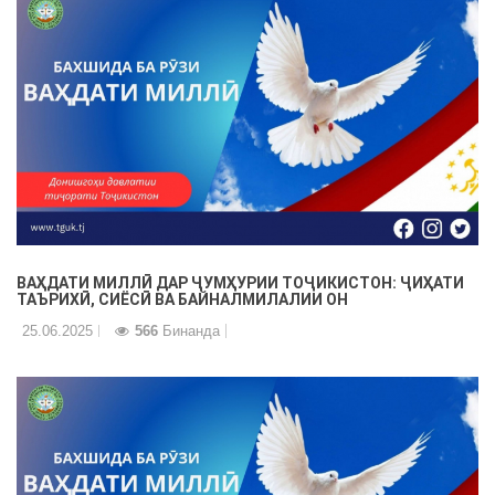
ВАҲДАТИ МИЛЛӢ ДАР ҶУМҲУРИИ ТОҶИКИСТОН: ҶИҲАТИ
ТАЪРИХӢ, СИЁСӢ ВА БАЙНАЛМИЛАЛИИ ОН
25.06.2025
566
Бинанда