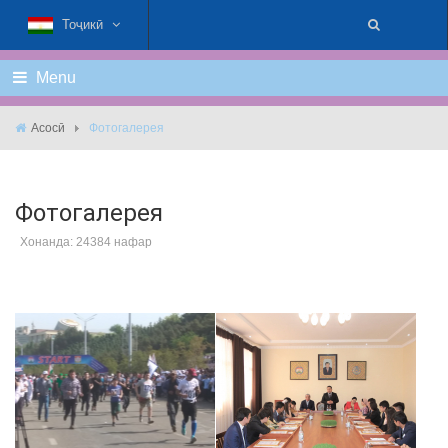
Тоҷикӣ
Menu
Асосӣ
Фотогалерея
Фотогалерея
Хонанда: 24384 нафар