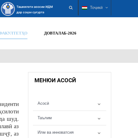
Тоҷикӣ
ФАКУЛТЕТҲО
ДОВТАЛАБ-2026
МЕНЮИ АСОСӢ
зиденти
Асосӣ
ҳсилоти
да шуд.
Таълим
лавӣ аз
Илм ва инноватсия
шҷӯ, аз