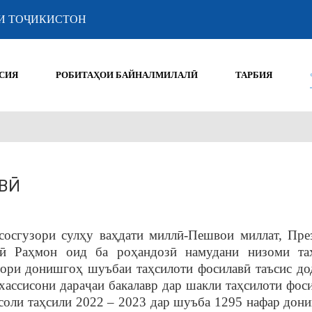
И ТОҶИКИСТОН
СИЯ
РОБИТАҲОИ БАЙНАЛМИЛАЛӢ
ТАРБИЯ
ВӢ
осгузори сулҳу ваҳдати миллӣ-Пешвои миллат, Пре
ӣ Раҳмон оид ба роҳандозӣ намудани низоми та
тори донишгоҳ шуъбаи таҳсилоти фосилавӣ таъсис до
ассисони дараҷаи бакалавр дар шакли таҳсилоти фоси
 соли таҳсили 2022 – 2023 дар шуъба 1295 нафар дони