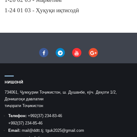
1-24 01 03 - Ҳуқуқи иқтисодӣ
НИШОНӢ
734061, Ҷумҳурии Тоҷикистон, ш. Душанбе, кӯч. Деҳоти 1/2,
Донишгоҳи давлатии
тиҷорати Тоҷикистон
Телефон:
+992
(37) 234-83-46
+992
(37) 234-85-46
Email:
mail
@ddtt.tj
;
tguk2025@gmail.com