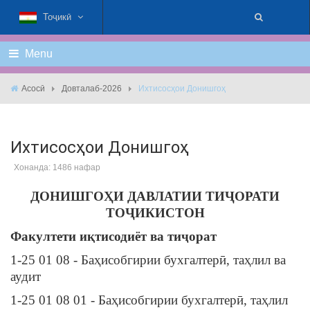
Тоҷикӣ
Menu
Асосӣ
Довталаб-2026
Ихтисосҳои Донишгоҳ
Ихтисосҳои Донишгоҳ
Хонанда: 1486 нафар
ДОНИШГОҲИ ДАВЛАТИИ ТИҶОРАТИ
ТОҶИКИСТОН
Факултети иқтисодиёт ва тиҷорат
1-25 01 08 - Баҳисобгирии бухгалтерӣ, таҳлил ва
аудит
1-25 01 08 01 - Баҳисобгирии бухгалтерӣ, таҳлил