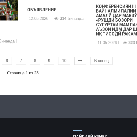
КОНФЕРЕНСИЯИ III
ОБЪЯВЛЕНИЕ
БАЙНАЛМИЛАЛИИ
АМАЛӢ ДАР МАВЗ
12.05.2026
314
Бинанда
«РУШДИ БОЗОРИ
СУҒУРТАИ МАМЛА
АЪЗОИ ИДМ ДАР 
ИҚТИСОДӢ РАҚАМ
инанда
11.05.2026
323
6
7
8
9
10
В конец
Страница 1 из 23
ПАЙГИРӢ КУНЕД