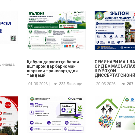
Қабули дархостҳо барои
СЕМИНАРИ МАШВА
инанда
иштирок дар барномаи
ОИД БА МАСЪАЛА
шарикии транссарҳадии
ШУРОҲОИ
тандемӣ
ДИССЕРТАТСИОН
01.06.2026
222
Бинанда
20.05.2026
263