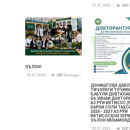
27.07.2026
109
Б
ЭЪЛОН!
08.07.2026
188
Бинанда
ДОНИШГОҲИ ДАВЛ
ТИҶОРАТИ ТОҶИК
ҚАБУЛИ ДОВТАЛА
БА ЗИНАИ ДОКТОР
АЗ РӮИ ИХТИСОС (
БАРОИ СОЛИ ТАҲС
2026 - 2027 АЗ РӮИ
ИХТИСОСҲОИ ЗЕР
ЭЪЛОН МЕНАМОЯД
08.07.2026
160
Б