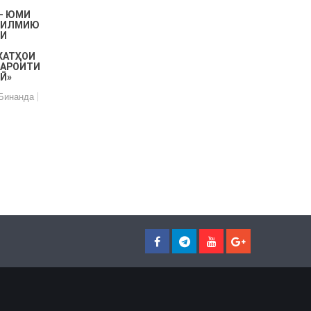
 - ЮМИ
 ИЛМИЮ
ӮИ
КАТҲОИ
ШАРОИТИ
Ӣ»
Бинанда