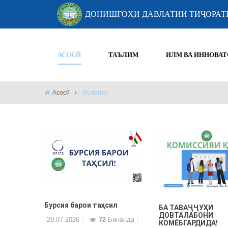
ДОНИШГОҲИ ДАВЛАТИИ ТИҶОРАТ
АСОСӢ
ТАЪЛИМ
ИЛМ ВА ИННОВАТ
Асосӣ
Эълонҳо
Бурсия барои таҳсил
БА ТАВАҶҶУҲИ
ДОВТАЛАБОНИ
29.07.2026
72
Бинанда
КОМЁБГАРДИДА!