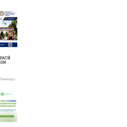
РАТӢ
ҲОИ
Ӣ
Бинанда