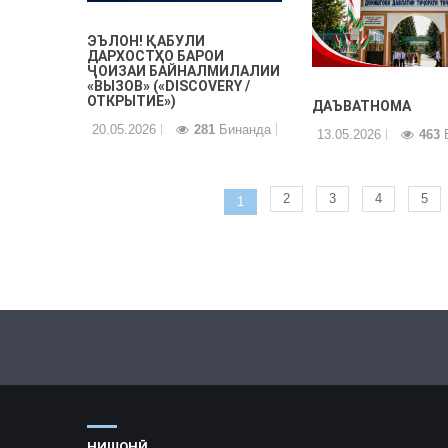
ЭЪЛОН! ҚАБУЛИ
ДАРХОСТҲО БАРОИ
ҶОИЗАИ БАЙНАЛМИЛАЛИИ
«ВЫЗОВ» («DISCOVERY /
ОТКРЫТИЕ»)
ДАЪВАТНОМА
20.05.2026
281
Бинанда
13.05.2026
463
Б
2
3
4
5
1
НИШОНӢ