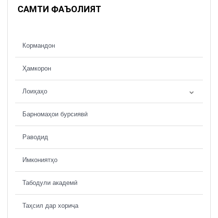
САМТИ ФАЪОЛИЯТ
Кормандон
Ҳамкорон
Лоиҳаҳо
Барномаҳои бурсиявӣ
Раводид
Имкониятҳо
Табодули академӣ
Таҳсил дар хориҷа