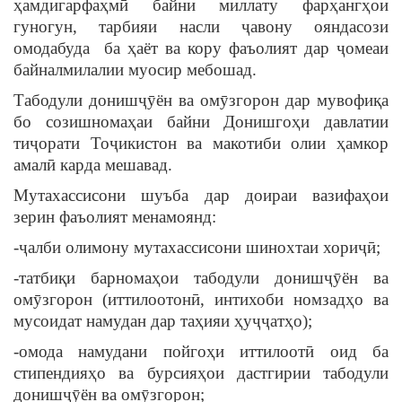
ҳамдигарфаҳмӣ байни миллату фарҳангҳои
гуногун, тарбияи насли ҷавону ояндасози
омодабуда ба ҳаёт ва кору фаъолият дар ҷомеаи
байналмилалии муосир мебошад.
Табодули донишҷӯён ва омӯзгорон дар мувофиқа
бо созишномаҳаи байни Донишгоҳи давлатии
тиҷорати Тоҷикистон ва макотиби олии ҳамкор
амалӣ карда мешавад.
Мутахассисони шуъба дар доираи вазифаҳои
зерин фаъолият менамоянд:
-ҷалби олимону мутахассисони шинохтаи хориҷӣ;
-татбиқи барномаҳои табодули донишҷӯён ва
омӯзгорон (иттилоотонӣ, интихоби номзадҳо ва
мусоидат намудан дар таҳияи ҳуҷҷатҳо);
-омода намудани пойгоҳи иттилоотӣ оид ба
стипендияҳо ва бурсияҳои дастгирии табодули
донишҷӯён ва омӯзгорон;