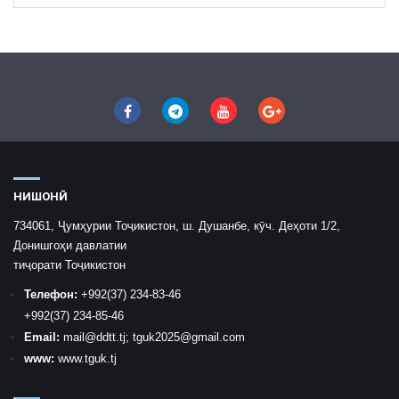
НИШОНӢ
734061, Ҷумҳурии Тоҷикистон, ш. Душанбе, кӯч. Деҳоти 1/2,
Донишгоҳи давлатии
тиҷорати Тоҷикистон
Телефон:
+992
(37) 234-83-46
+992
(37) 234-85-46
Email:
mail
@ddtt.tj
;
tguk2025@gmail.com
www:
www.tguk.tj