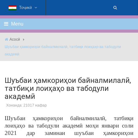
Тоҷикӣ
Menu
Асосӣ
Шуъбаи ҳамкориҳои байналмилалӣ, татбиқи лоиҳаҳо ва табодули
академӣ
Шуъбаи ҳамкориҳои байналмилалӣ,
татбиқи лоиҳаҳо ва табодули
академӣ
Хонанда: 21017 нафар
Шуъбаи ҳамкориҳои байналмилалӣ, татбиқи
лоиҳаҳо ва табодули академӣ моҳи январи соли
2021 дар заминаи шуъбаи ҳамкориҳои