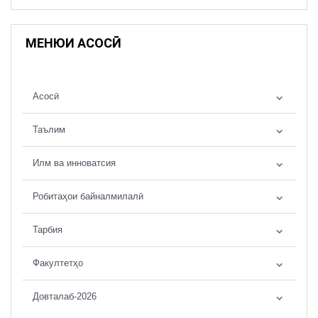
МЕНЮИ АСОСӢ
Асосӣ
Таълим
Илм ва инноватсия
Робитаҳои байналмилалӣ
Тарбия
Факултетҳо
Довталаб-2026