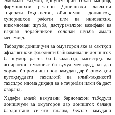
Эмомалӣ Раҳмон, қонунгузории соҳаи маориф,
фармоишҳои ректори Донишгоҳи давлатии
тиҷорати Тоҷикистон, ойинномаи донишгоҳ,
супоришҳои раёсати илм ва инноватсия,
низомномаи шуъба, дастурамалҳои вазифавӣ ва
нақшаи чорабиниҳои солонаи шуъба амалӣ
менамояд.
Табодули донишҷӯён ва омӯзгорон яке аз самтҳои
афзалиятноки фаъолияти байналмилалии донишгоҳ
ба шумор рафта, ба бакалаврҳо, магистрҳо ва
аспирантон имконият ба вуҷуд меоварад, ки дар
хориҷа бо роҳи иштирок намудан дар барномаҳои
кӯтоҳмуддати таҳсилотӣ ва илмӣ-таҳқиқотӣ
таҳсилро идома диҳанд ва ё таҷрибаи илмӣ ба даст
оваранд.
Ҳадафи амалӣ намудани барномаҳои табодули
донишҷӯён ва омӯзгорон дар донишгоҳ баланд
бардоштани сифати таълим, беҳтар намудани