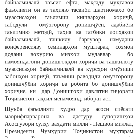
байналмилалӣ таъсис ёфта, мақсаду муҳтавои
фаъолияти он аз таҳияю тасвиби шартномаҳо бо
муассисаҳои таълимии кишварҳои хориҷӣ,
табодули омӯзгорону донишҷӯён, адабиёти
таълимию методӣ, таҳия ва татбиқи лоиҳаҳои
байналмилалӣ, ташкилу баргузор намудани
конференсияву семинарҳои муштарак, созмон
додани вохӯрию мизҳои мудаввар бо
намояндагони донишгоҳҳои хориҷӣ ва ташкилоту
муассисаҳои байналмилалӣ ва курсҳои омӯзиши
забонҳои хориҷӣ, таъмини раводиди омӯзгорону
донишҷӯёни хориҷӣ ва робита бо донишҷӯёни
хориҷие, ки дар Донишгоҳи давлатии тиҷорати
Тоҷикистон таҳсил менамоянд, иборат аст.
Шуъба фаъолияти худро дар асоси сиёсати
маорифпарварона ва дастуру супоришҳои
Асосгузори сулҳу ваҳдати миллӣ - Пешвои миллат,
Президенти Ҷумҳурии Тоҷикистон муҳтарам