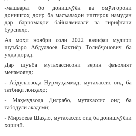
-машварат бо донишҷӯён ва омӯзгорони
донишгоҳ доир ба масъалаҳои иштирок намудан
дар барномаҳои байналмилалӣ ва гирифтани
бурсияҳо.
Аз моҳи ноябри соли 2022 вазифаи мудири
шуъбаро Абдуллоев Бахтиёр Толибҷонович ба
уҳда дорад.
Дар шуъба мутахассисони зерин фаъолият
менамоянд:
- Абдуллозода Нурмуҳаммад, мутахассис оид ба
татбиқи лоиҳаҳо;
- Маҳмудзода Дилрабо, мутахассис оид ба
табодули академӣ;
- Мирзоева Шаҳло, мутахассис оид ба донишҷӯёни
хориҷӣ.