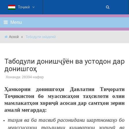
Тоҷикӣ
Menu
Асосӣ
Табодули академӣ
Табодули донишҷȳён ва устодон дар
донишгоҳ
Хонанда: 28394 нафар
Ҳамкории
донишгоҳи
Давлатии
Тиҷорати
Тоҷикистон
бо
муассисаҳои
таҳсилоти
олии
мамлакатҳои
хориҷӣ
асосан
дар
самтҳои
зерин
амалӣ
мегардад
:
таҳия
ва
ба
тасвиб
расонидани
шартномаҳо
бо
муассисаҳои
таълимии
кишварҳои
хориҷӣ
ва