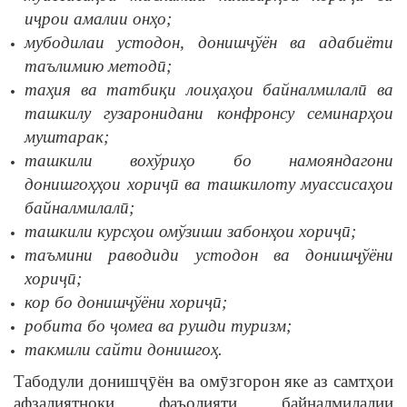
иҷрои
амалии
онҳо
;
мубодилаи
устодон
,
донишҷўён
ва
адабиёти
таълимию
методӣ
;
таҳия
ва
татбиқи
лоиҳаҳои
байналмилалӣ
ва
ташкилу
гузаронидани
конфронсу
семинарҳои
муштарак
;
ташкили
вохўриҳо
бо
намояндагони
донишгоҳҳои
хориҷӣ
ва
ташкилоту
муассисаҳои
байналмилалӣ
;
ташкили курсҳои омўзиши забонҳои хориҷӣ;
таъмини раводиди устодон ва донишҷўёни
хориҷӣ;
кор бо донишҷўёни хориҷӣ;
робита бо ҷомеа ва рушди туризм;
такмили сайти донишгоҳ.
Табодули донишҷȳён ва омӯзгорон яке аз самтҳои
афзалиятноки фаъолияти байналмилалии