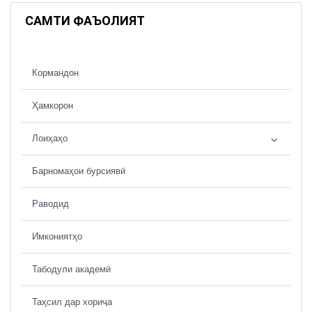
САМТИ ФАЪОЛИЯТ
Кормандон
Ҳамкорон
Лоиҳаҳо
Барномаҳои бурсиявӣ
Раводид
Имкониятҳо
Табодули академӣ
Таҳсил дар хориҷа