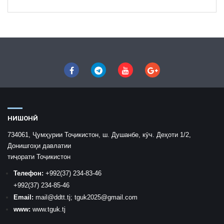
НИШОНӢ
734061, Ҷумҳурии Тоҷикистон, ш. Душанбе, кӯч. Деҳоти 1/2,
Донишгоҳи давлатии
тиҷорати Тоҷикистон
Телефон:
+992
(37) 234-83-46
+992
(37) 234-85-46
Email:
mail
@ddtt.tj
;
tguk2025@gmail.com
www:
www.tguk.tj