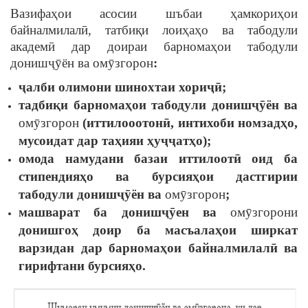
Вазифаҳои асосии шъбаи ҳамкориҳои
байналмилалӣ, татбиқи лоиҳаҳо ва табодули
академӣ дар доираи барномаҳои табодули
донишҷȳён ва омӯзгорон
:
ҷалби олимони шинохтаи хориҷӣ;
тадбиқи барномаҳои табодули донишҷȳён ва
омӯзгорон
(иттилооотонӣ, интихоби номзадҳо,
мусоидат дар таҳияи ҳуҷҷатҳо);
омода намудани базаи иттилоотӣ оид ба
стипендияҳо ва бурсияҳои дастгирии
табодули донишҷȳён ва
омӯзгорон
;
машварат ба донишҷȳен ва
омӯзгорони
донишгоҳ доир ба масъалаҳои ширкат
варзидан дар барномаҳои байналмилалӣ ва
гирифтани бурсияҳо.