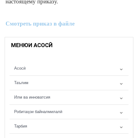
настоящему приказу.
Смотреть приказ в файле
МЕНЮИ АСОСӢ
Асосӣ
Таълим
Илм ва инноватсия
Робитаҳои байналмилалӣ
Тарбия