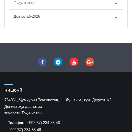
Факултетҳо
Довталаб-2026
НИШОНӢ
734061, Ҷумҳурии Тоҷикистон, ш. Душанбе, кӯч. Деҳоти 1/2,
Донишгоҳи давлатии
тиҷорати Тоҷикистон
Телефон:
+992
(37) 234-83-46
+992
(37) 234-85-46