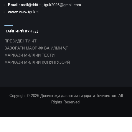
Email:
mail
@ddtt.tj
;
tguk2025@gmail.com
www:
www.tguk.tj
ПАЙГИРӢ КУНЕД
ПРЕЗИДЕНТИ ҶТ
ВАЗОРАТИ МАОРИФ ВА ИЛМИ ҶТ
МАРКАЗИ МИЛЛИИ ТЕСТӢ
МАРКАЗИ МИЛЛИИ ҚОНУНГУЗОРӢ
Copyright © 2026 Донишгоҳи давлатии тиҷорати Тоҷикистон. All
Rights Reserved