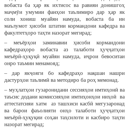
вобаста ба ҳар як ихтисос ва равияи донишгоҳ
маҷмӯи умумии фанҳои таълимиро дар ҳар як
соли хониш муайян намуда, вобаста ба ин
маълумот ҳисоби штатии кормандони кафедра ва
факултетҳоро таҳти назорат мегирад;
– меъёрҳои заминавии ҳисоби кормандони
кафедраҳоро вобаста аз талаботи ҳуҷҷатҳои
меъёрӣ-ҳуқуқӣ муайян намуда, иҷрои бевоситаи
онро таъмин менамояд;
– дар якҷояги бо кафедраҳо нақшаи нашри
дастурҳои таълимӣ ва методиро ба роҳ мемонад.
– муҳлатҳои гузаронидани сессияҳои имтиҳонӣ ва
таъсис додани комиссияҳои имтиҳонҳои ниҳоӣ ва
аттестатсияи хатм аз ташхиси касбӣ мегузаронад
ва барои фаъолияти онҳо талаботи ҳуҷҷатҳои
меъёрӣ-ҳуқуқии соҳаи таҳсилоти и касбиро таҳти
назорат мегирад;