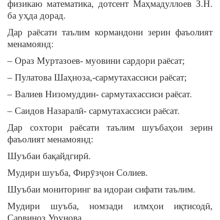
физикаю математика, дотсент Маҳмадуллоев З.H.
ба уҳда дорад.
Дар раёсати таълим кормандони зерин фаъолият
менамоянд:
– Ораз Муртазоев- муовини сардори раёсат;
– Пулатова Шаҳноза,-сармутахассиси раёсат;
– Валиев Низомуддин- сармутахассиси раёсат.
– Саидов Назаралӣ- сармутахассиси раёсат.
Дар сохтори раёсати таълим шуъбаҳои зерин
фаъолият менамоянд:
Шуъбаи бақайдгирӣ.
Мудири шуъба, Фирӯзҷон Солиев.
Шуъбаи мониторинг ва идораи сифати таълим.
Мудири шуъба, номзади илмҳои иқтисодӣ,
Сарвиноз Урунова.