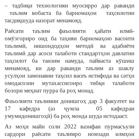
– тадбиқи технологияи муосирро дар раванди
таълим вобаста ба барномаҳои таҳсилотии
тасдиқшуда назорат менамояд.
Раёсати таълим фаъолияти ҳайати илмӣ-
омӯзгориро оид ба таҳияи барномаҳою васоити
таълимӣ, нишондодҳои методӣ ва адабиёти
таълимӣ дар асоси талаботи стандартҳои давлатии
таҳсилот ба танзим намуда, пайваста кӯшиш
менамояд, ки дар раванди таълим аз шаклу
усулҳои замонавии таҳсил васеъ истифода ва сатҳи
омодасозии мутахассисонро тибқи талаботи
бозори меҳнат пурра ба роҳ монад.
Фаъолияти таълимии донишгоҳ дар 3 факултет ва
17 кафедра (аз ҷумла 05 кафедраи
умумидонишгоҳӣ) ба роҳ монда шуда истодааст.
Аз моҳи майи соли 2022 вазифаи пурмасъули
сардори раёсати таълимро номзади илмҳои