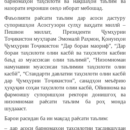
барномаҳои таҳсилотӣ ва нақшаҳои таълим ва
назорати иҷроиши онҳо иборат мебошад.
Фаъолияти раёсати таълим дар асоси дастуру
супоришҳои Асосгузори сулҳу ваҳдати миллӣ –
Пешвои миллат, Президенти Ҷумҳурии
Тоҷикистон муҳтарам Эмомалӣ Раҳмон, Қонунҳои
Ҷумҳурии Тоҷикистон “Дар бораи маориф”, “Дар
бораи таҳсилоти олии касбӣ ва таҳсилоти касбии
баъд аз муассисаи олии таълимӣ”, “Низомномаи
намунавии муассисаи таълимии таҳсилоти олии
касбӣ”, “Стандарти давлатии таҳсилоти олии касбӣ
дар Ҷумҳурии Тоҷикистон”, санадҳои меъёрию
ҳуқуқии соҳаи таҳсилоти олии касбӣ, Ойиннома ва
фармоишу супоришҳои ректори донишгоҳ ва
низомномаи раёсати таълим ба роҳ монда
шудаааст.
Барои расидан ба ин мақсад раёсати таълим:
– дар асоси барномаҳои таҳсилотии тасдиқшудаи