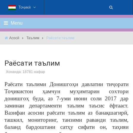
Тоҷикӣ
Menu
Асосӣ
Таълим
Раёсати таълим
Раёсати таълим
Хонанда: 18781 нафар
Раёсати таълими Донишгоҳи давлатии тиҷорати
Тоҷикистон ҳамчун муҳимтарин сохтори
донишгоҳ буда, аз 7-уми июни соли 2017 дар
заминаи департаменти таълим таъсис ёфтааст.
Вазифаи асосии раёсати таълим аз банақшагирӣ,
ташкил, мониторинг, танзими раванди таълим,
баланд бардоштани сатҳу сифати он, таҳияи