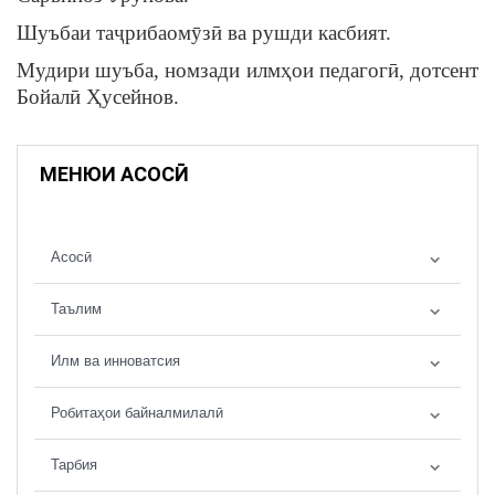
Шуъбаи таҷрибаомӯзӣ ва рушди касбият.
Мудири шуъба, номзади илмҳои педагогӣ, дотсент
Бойалӣ Ҳусейнов.
МЕНЮИ АСОСӢ
Асосӣ
Таълим
Илм ва инноватсия
Робитаҳои байналмилалӣ
Тарбия