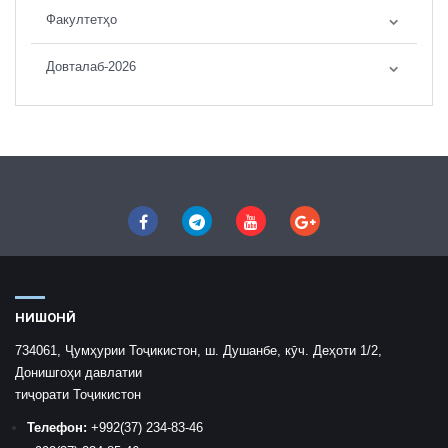
Факултетҳо
Довталаб-2026
НИШОНӢ
734061, Ҷумҳурии Тоҷикистон, ш. Душанбе, кӯч. Деҳоти 1/2,
Донишгоҳи давлатии
тиҷорати Тоҷикистон
Телефон:
+992
(37) 234-83-46