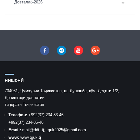
Довталаб-2026
НИШОНӢ
734061, Ҷумҳурии Тоҷикистон, ш. Душанбе, кӯч. Деҳоти 1/2,
Донишгоҳи давлатии
тиҷорати Тоҷикистон
Телефон:
+992
(37) 234-83-46
+992
(37) 234-85-46
Email:
mail
@ddtt.tj
;
tguk2025@gmail.com
www:
www.tguk.tj