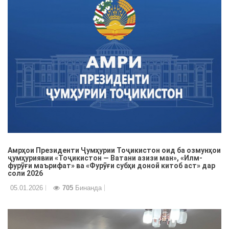
Амрҳои Президенти Ҷумҳурии Тоҷикистон оид ба озмунҳои
ҷумҳуриявии «Тоҷикистон — Ватани азизи ман», «Илм-
фурӯғи маърифат» ва «Фурӯғи субҳи доноӣ китоб аст» дар
соли 2026
05.01.2026
705
Бинанда