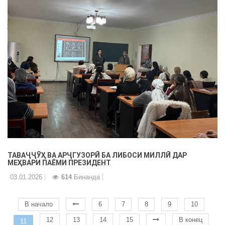
ТАВАҶҶӮҲ ВА АРҶГУЗОРӢ БА ЛИБОСИ МИЛЛӢ ДАР
МЕҲВАРИ ПАЁМИ ПРЕЗИДЕНТ
03.01.2026
614
Бинанда
В начало
6
7
8
9
10
12
13
14
15
В конец
11