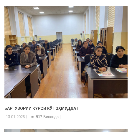
БАРГУЗОРИИ КУРСИ КӮТОҲМУДДАТ
13.01.2026
917
Бинанда