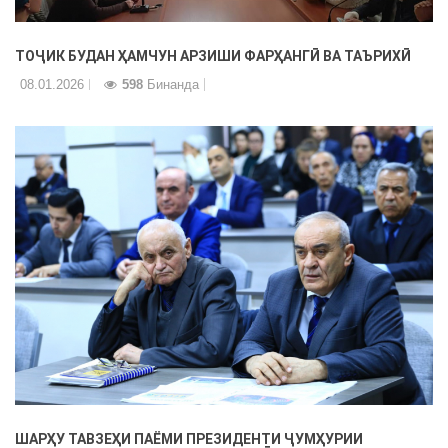
ТОҶИК БУДАН ҲАМЧУН АРЗИШИ ФАРҲАНГӢ ВА ТАЪРИХӢ
08.01.2026
598
Бинанда
ШАРҲУ ТАВЗЕҲИ ПАЁМИ ПРЕЗИДЕНТИ ҶУМҲУРИИ