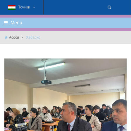
Тоҷикӣ
Menu
Асосӣ
Хабарҳо