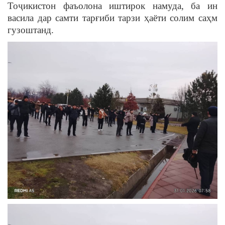
Тоҷикистон фаъолона иштирок намуда, ба ин
васила дар самти тарғиби тарзи ҳаёти солим саҳм
гузоштанд.