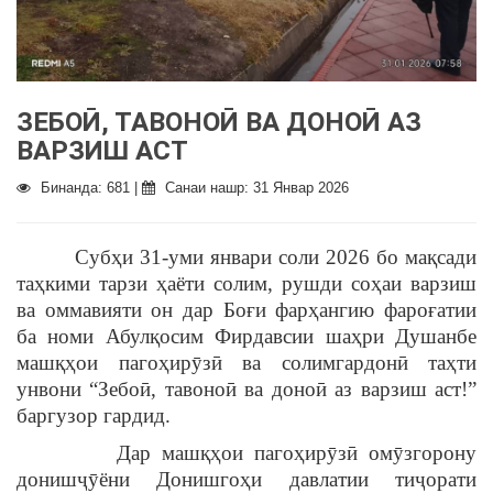
ЗЕБОӢ, ТАВОНОӢ ВА ДОНОӢ АЗ
ВАРЗИШ АСТ
Бинанда: 681 |
Санаи нашр: 31 Январ 2026
Субҳи 31-уми январи соли 2026 бо мақсади
таҳкими тарзи ҳаёти солим, рушди соҳаи варзиш
ва оммавияти он дар Боғи фарҳангию фароғатии
ба номи Абулқосим Фирдавсии шаҳри Душанбе
машқҳои пагоҳирӯзӣ ва солимгардонӣ таҳти
унвони “Зебоӣ, тавоноӣ ва доноӣ аз варзиш аст!”
баргузор гардид.
Дар машқҳои пагоҳирӯзӣ омӯзгорону
донишҷӯёни Донишгоҳи давлатии тиҷорати