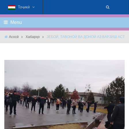
Тоҷикӣ
Menu
Асосӣ
Хабарҳо
ЗЕБОӢ, ТАВОНОӢ ВА ДОНОӢ АЗ ВАРЗИШ АСТ