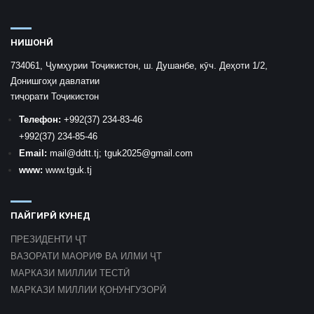
НИШОНӢ
734061, Ҷумҳурии Тоҷикистон, ш. Душанбе, кӯч. Деҳоти 1/2,
Донишгоҳи давлатии
тиҷорати Тоҷикистон
Телефон:
+992
(37) 234-83-46
+992
(37) 234-85-46
Email:
mail
@ddtt.tj
;
tguk2025@gmail.com
www:
www.tguk.tj
ПАЙГИРӢ КУНЕД
ПРЕЗИДЕНТИ ҶТ
ВАЗОРАТИ МАОРИФ ВА ИЛМИ ҶТ
МАРКАЗИ МИЛЛИИ ТЕСТӢ
МАРКАЗИ МИЛЛИИ ҚОНУНГУЗОРӢ