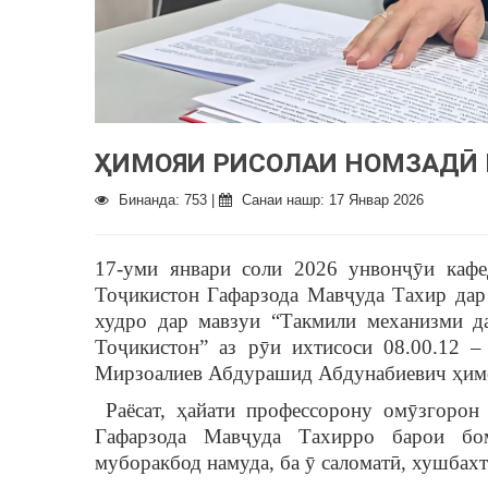
ҲИМОЯИ РИСОЛАИ НОМЗАДӢ 
Бинанда: 753 |
Санаи нашр: 17 Январ 2026
17-уми январи соли 2026 унвонҷӯи кафе
Тоҷикистон Гафарзода Мавҷуда Тахир дар
худро дар мавзуи “Такмили механизми д
Тоҷикистон” аз рӯи ихтисоси 08.00.12 – 
Мирзоалиев Абдурашид Абдунабиевич ҳим
Раёсат, ҳайати профессорону омӯзгорон
Гафарзода Мавҷуда Тахирро барои бо
муборакбод намуда, ба ӯ саломатӣ, хушбахт