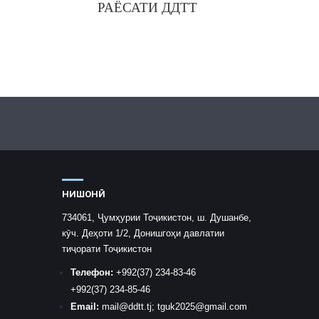
РАЁСАТИ ДДТТ
НИШОНӢ
734061, Ҷумҳурии Тоҷикистон, ш. Душанбе,
кӯч. Деҳоти 1/2, Донишгоҳи давлатии
тиҷорати Тоҷикистон
Телефон:
+992
(37) 234-83-46
+992
(37) 234-85-46
Email:
mail
@ddtt.tj
;
tguk2025@gmail.com