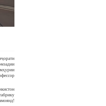
иҷорати
омзадии
умҳурии
офессор
икистон
абрику
амоянд!