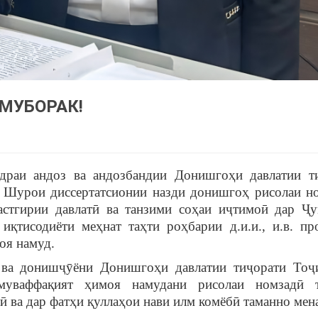
МУБОРАК!
драи андоз ва андозбандии Донишгоҳи давлатии т
 Шурои диссертатсионии назди донишгоҳ рисолаи н
астгирии давлатӣ ва танзими соҳаи иҷтимоӣ дар Ҷ
иқтисодиёти меҳнат таҳти роҳбарии д.и.и., и.в. пр
оя намуд.
 ва донишҷӯёни Донишгоҳи давлатии тиҷорати Тоҷ
муваффақият ҳимоя намудани рисолаи номзадӣ т
ӣ ва дар фатҳи қуллаҳои нави илм комёбӣ таманно мен