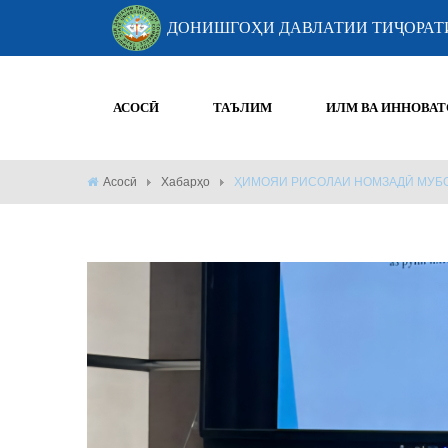
ДОНИШГОҲИ ДАВЛАТИИ ТИҶОРАТ
АСОСӢ
ТАЪЛИМ
ИЛМ ВА ИННОВАТ
Асосӣ
Хабарҳо
ҲИМОЯИ РИСОЛАИ НОМЗАДӢ МУБО