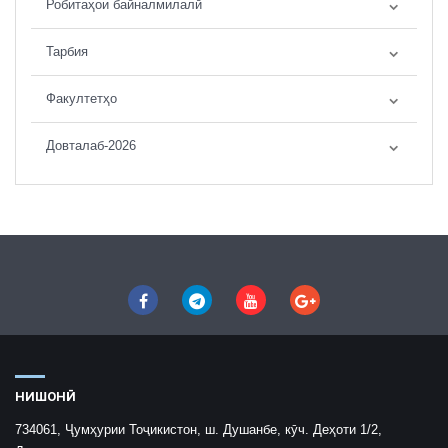
Робитаҳои байналмилалӣ
Тарбия
Факултетҳо
Довталаб-2026
НИШОНӢ
734061, Ҷумҳурии Тоҷикистон, ш. Душанбе, кӯч. Деҳоти 1/2,