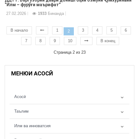
ДДТТ: Баргузории даври донишгоҳии озмуни ҷумхуриявии
“Илм – фурӯғи маърифат”
27.02.2026
1933
Бинанда
В начало
1
3
4
5
6
2
7
8
9
10
В конец
Страница 2 из 23
МЕНЮИ АСОСӢ
Асосӣ
Таълим
Илм ва инноватсия