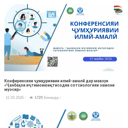
Конференсияи ҷумҳуриявии илмӣ-амалӣ дар мавзуи
«Ҷанбаҳои иҷтимоиюиқтисодии сотсиологияи замони
муосир»
11.03.2026
1729
Бинанда