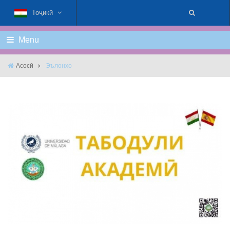
Тоҷикӣ
Menu
Асосӣ
Эълонҳо