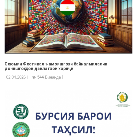
Сеюмин Фестивал-намоишгоҳи байналмилалии
донишгоҳҳои давлатҳои хориҷӣ
02.04.2026
544
Бинанда