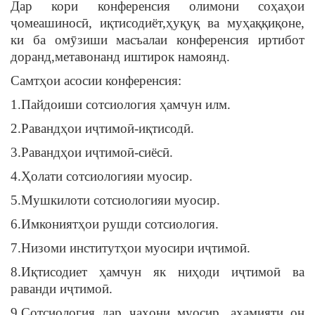
Дар кори конференсия олимони соҳаҳои
ҷомеашиносӣ, иқтисодиёт,ҳуқуқ ва муҳаққиқоне,
ки ба омӯзиши масъалаи конференсия иртибот
доранд,метавонанд иштирок намоянд.
Самтҳои асосии конференсия:
1.Пайдоиши сотсиология ҳамчун илм.
2.Равандҳои иҷтимоӣ-иқтисодӣ.
3.Равандҳои иҷтимоӣ-сиёсӣ.
4.Ҳолати сотсиологияи муосир.
5.Мушкилоти сотсиологияи муосир.
6.Имкониятҳои рушди сотсиология.
7.Низоми институтҳои муосири иҷтимоӣ.
8.Иқтисодиет ҳамчун як ниҳоди иҷтимоӣ ва
раванди иҷтимоӣ.
9.Сотсиология дар ҷаҳони муосир, аҳамияти он