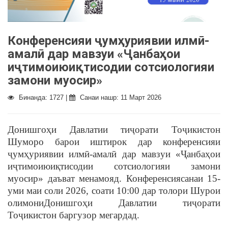
Конференсияи ҷумҳуриявии илмӣ-
амалӣ дар мавзуи «Ҷанбаҳои
иҷтимоиюиқтисодии сотсиологияи
замони муосир»
Бинанда: 1727 |
Санаи нашр: 11 Март 2026
Донишгоҳи Давлатии тиҷорати Тоҷикистон
Шуморо барои иштирок дар конференсияи
ҷумҳуриявии илмӣ-амалӣ дар мавзуи «Ҷанбаҳои
иҷтимоиюиқтисодии сотсиологияи замони
муосир» даъват менамояд. Конференсиясанаи 15-
уми маи соли 2026, соати 10:00 дар толори Шурои
олимониДонишгоҳи Давлатии тиҷорати
Тоҷикистон баргузор мегардад.