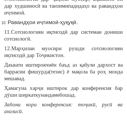
дар худшиносӣ ва танзимипадидаҳо ва равандҳои
иҷтимоӣ.
Равандҳои иҷтимоӣ-ҳуқуқӣ.
11.Сотсиологияи иқтисодӣ дар системаи дониши
сотсиологӣ.
12.Марҳилаи муосири рушди сотсиологияи
иқтисодӣ дар Тоҷикистон.
Даъвати иштирокчиён баъд аз қабули дархост ва
баррасии фишурда(тезис) ё мақола ба роҳ монда
мешавад.
Ҳамагуна харҷи иштирок дар конференсия бар
дӯши ширкаткунандамебошад.
Забони кори конференсия: тоҷикӣ, русӣ ва
англисӣ.