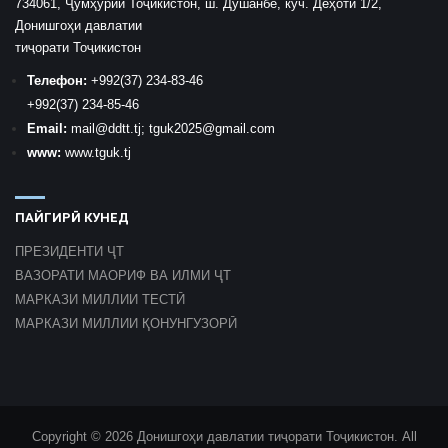
734061, Ҷумҳурии Тоҷикистон, ш. Душанбе, кӯч. Деҳоти 1/2,
Донишгоҳи давлатии
тиҷорати Тоҷикистон
Телефон:
+992
(37) 234-83-46
+992
(37) 234-85-46
Email:
mail
@ddtt.tj
;
tguk2025@gmail.com
www:
www.tguk.tj
ПАЙГИРӢ КУНЕД
ПРЕЗИДЕНТИ ҶТ
ВАЗОРАТИ МАОРИФ ВА ИЛМИ ҶТ
МАРКАЗИ МИЛЛИИ ТЕСТӢ
МАРКАЗИ МИЛЛИИ ҚОНУНГУЗОРӢ
Copyright © 2026 Донишгоҳи давлатии тиҷорати Тоҷикистон. All