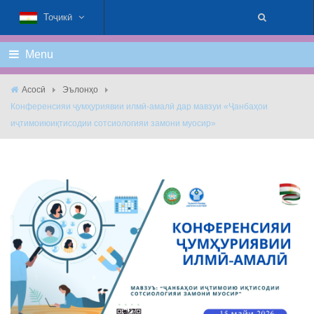
Тоҷикӣ
Menu
Асосӣ
Эълонҳо
Конференсияи ҷумҳуриявии илмӣ-амалӣ дар мавзуи «Ҷанбаҳои
иҷтимоиюиқтисодии сотсиологияи замони муосир»