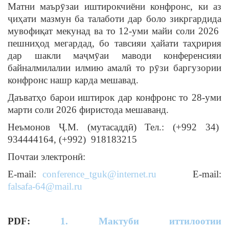
Матни маърӯзаи иштирокчиёни конфронс, ки аз
ҷиҳати мазмун ба талаботи дар боло зикргардида
мувофиқат мекунад ва то 12-уми майи соли 2026
пешниҳод мегардад, бо тавсияи ҳайати таҳририя
дар шакли маҷмӯаи маводи конференсияи
байналмилалии илмию амалӣ то рӯзи баргузории
конфронс нашр карда мешавад.
Даъватҳо барои иштирок дар конфронс то 28-уми
марти соли 2026 фиристода мешаванд.
Неъмонов Ҷ.М. (мутасаддӣ) Тел.: (+992 34)
934444164, (+992) 918183215
Почтаи электронӣ:
E-mail:
conference_tguk@internet.ru
E-mail:
falsafa-64@mail.ru
PDF:
1. Мактуби иттилоотии