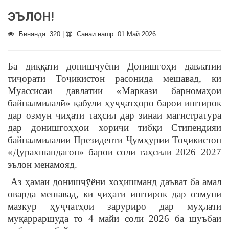
ЭЪЛОН!
Бинанда: 320 |
Санаи нашр: 01 Май 2026
Ба диққати донишҷӯёни Донишгоҳи давлатии
тиҷорати Тоҷикистон расонида мешавад, ки
Муассисаи давлатии «Маркази барномаҳои
байналмилалӣ» қабули ҳуҷҷатҳоро барои иштирок
дар озмун ҷиҳати таҳсил дар зинаи магистратура
дар донишгоҳҳои хориҷӣ тибқи Стипендияи
байналмилалии Президенти Ҷумҳурии Тоҷикистон
«Дурахшандагон» барои соли таҳсили 2026–2027
эълон менамояд.
Аз ҳамаи донишҷӯёни хоҳишманд даъват ба амал
оварда мешавад, ки ҷиҳати иштирок дар озмуни
мазкур ҳуҷҷатҳои заруриро дар муҳлати
муқарраршуда то 4 майи соли 2026 ба шуъбаи