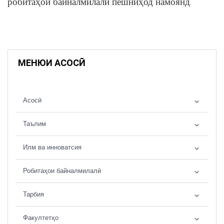
робитаҳои байналмилалӣ пешниҳод намоянд
.
МЕНЮИ АСОСӢ
Асосӣ
Таълим
Илм ва инноватсия
Робитаҳои байналмилалӣ
Тарбия
Факултетҳо