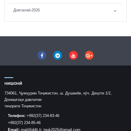
Довталаб-2026
НИШОНӢ
734061, Ҷумҳурии Тоҷикистон, ш. Душанбе, кӯч. Деҳоти 1/2,
Донишгоҳи давлатии
тиҷорати Тоҷикистон
Телефон:
+992
(37) 234-83-46
+992
(37) 234-85-46
Email:
mail
@ddtt.tj
;
tguk2025@gmail.com