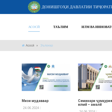
ДОНИШГОҲИ ДАВЛАТИИ ТИҶОРАТ
АСОСӢ
ТАЪЛИМ
ИЛМ ВА ИННОВАТ
Асосӣ
Эълонҳо
Мизи мудаввар
Семинари ҷумҳури
илмӣ – амалӣ
24.06.2024
24.06.2024