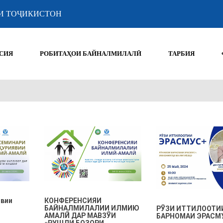
И ТОҶИКИСТОН
СИЯ
РОБИТАҲОИ БАЙНАЛМИЛАЛӢ
ТАРБИЯ
явии
КОНФЕРЕНСИЯИ
БАЙНАЛМИЛАЛИИ ИЛМИЮ
РӮЗИ ИТТИЛООТИ
АМАЛӢ ДАР МАВЗӮИ
БАРНОМАИ ЭРАСМ
«РУШДИ БОЗОРИ