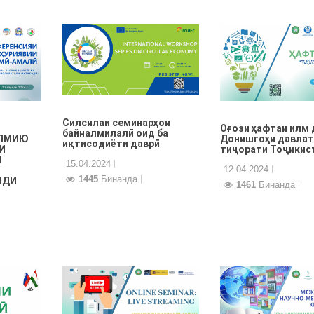
Силсилаи семинарҳои
Оғози ҳафтаи илм 
байналмилалӣ оид ба
ИЛМИЮ
Донишгоҳи давлат
иқтисодиёти даврӣ
И
тиҷорати Тоҷикис
И
15.04.2024
12.04.2024
1445
Бинанда
ШДИ
1461
Бинанда