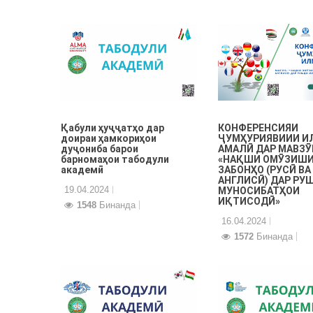
КОНФЕРЕНСИЯИ
Қабули ҳуҷҷатҳо дар
ҶУМҲУРИЯВИИИ 
доираи ҳамкориҳои
АМАЛӢ ДАР МАВЗӮ
дуҷониба барои
«НАҚШИ ОМӮЗИШ
барномаҳои табодули
ЗАБОНҲО (РУСӢ ВА
академӣ
АНГЛИСӢ) ДАР РУ
19.04.2024
МУНОСИБАТҲОИ
ИҚТИСОДӢ»
1548
Бинанда
16.04.2024
1572
Бинанда