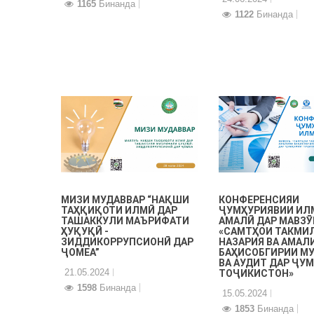
1165
Бинанда
1122
Бинанда
МИЗИ МУДАВВАР “НАҚШИ
КОНФЕРЕНСИЯИ
ТАҲҚИҚОТИ ИЛМӢ ДАР
ҶУМҲУРИЯВИИ И
ТАШАККУЛИ МАЪРИФАТИ
АМАЛӢ ДАР МАВЗӮ
ҲУҚУҚӢ -
«САМТҲОИ ТАКМИ
ЗИДДИКОРРУПСИОНӢ ДАР
НАЗАРИЯ ВА АМАЛ
ҶОМЕА”
БАҲИСОБГИРИИ М
ВА АУДИТ ДАР ҶУ
21.05.2024
ТОҶИКИСТОН»
1598
Бинанда
15.05.2024
1853
Бинанда