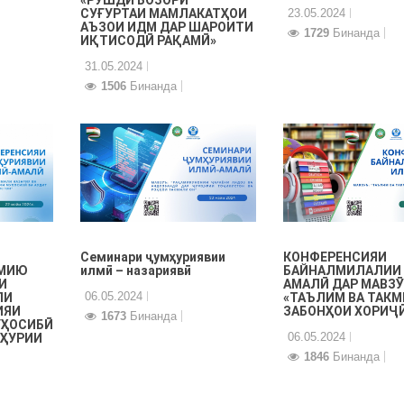
СУҒУРТАИ МАМЛАКАТҲОИ
23.05.2024
АЪЗОИ ИДМ ДАР ШАРОИТИ
1729
Бинанда
ИҚТИСОДӢ РАҚАМӢ»
31.05.2024
1506
Бинанда
Семинари ҷумҳуриявии
КОНФЕРЕНСИЯИ
ЛМИЮ
илмӣ – назариявӣ
БАЙНАЛМИЛАЛИИ
И
АМАЛӢ ДАР МАВЗ
06.05.2024
ЛИ
«ТАЪЛИМ ВА ТАК
ИЯИ
ЗАБОНҲОИ ХОРИҶ
1673
Бинанда
УҲОСИБӢ
06.05.2024
МҲУРИИ
1846
Бинанда