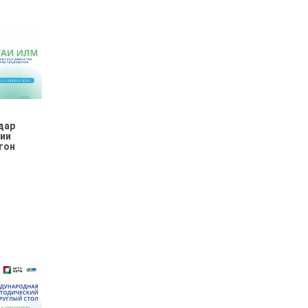
дар
ии
тон