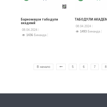
Барномаҳои табодули
ТАБОДУЛИ АКАДЕ
академӣ
08.04.2024
08.04.2024
1493
Бинанда
1436
Бинанда
В начало
5
6
7
8