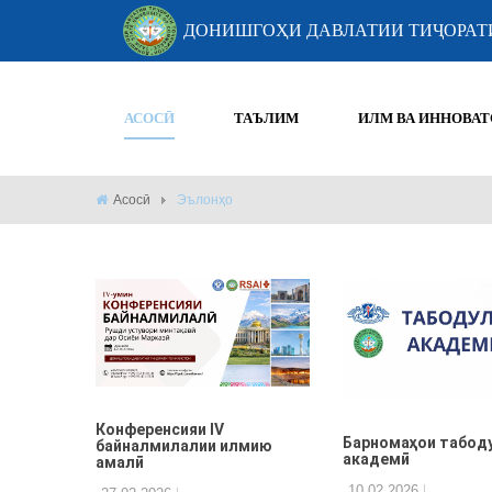
ДОНИШГОҲИ ДАВЛАТИИ ТИҶОРАТ
АСОСӢ
ТАЪЛИМ
ИЛМ ВА ИННОВАТ
Асосӣ
Эълонҳо
Конференсияи IV
Барномаҳои табод
байналмилалии илмию
академӣ
амалӣ
10.02.2026