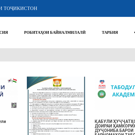
И ТОҶИКИСТОН
СИЯ
РОБИТАҲОИ БАЙНАЛМИЛАЛӢ
ТАРБИЯ
ули
ҚАБУЛИ ҲУҶҶАТҲ
ДОИРАИ ҲАМКОРИ
ДУҶОНИБА БАРОИ
БАРНОМАҲОИ ТАБ