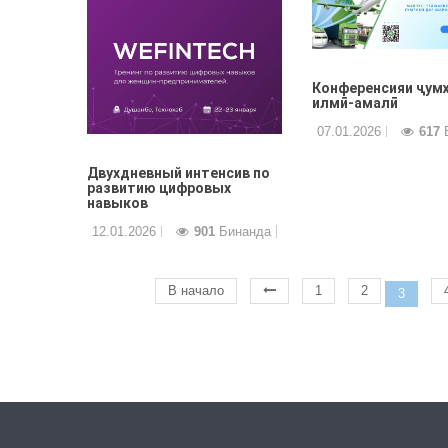
Конференсияи ҷум
илмӣ-амалӣ
07.01.2026
617
Б
Двухдневный интенсив по
развитию цифровых
навыков
12.01.2026
901
Бинанда
В начало
1
2
3