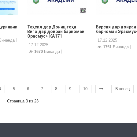
ҳуриявии
Таҳсил дар Донишгоҳи
Бурсия дар доираи
Виго дар доираи барномаи
барномаи Эрасмус
Эрасмус+ КА171
инанда
17.12.2025
17.12.2025
1751
Бинанда
1670
Бинанда
4
5
6
7
8
9
10
В конец
Страница 3 из 23