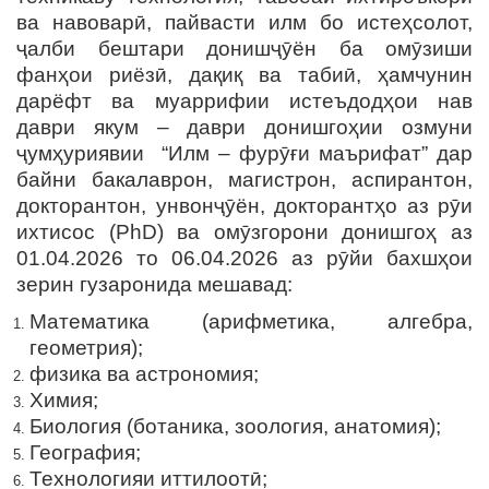
ва навоварӣ, пайвасти илм бо истеҳсолот,
ҷалби бештари донишҷӯён ба омӯзиши
фанҳои риёзӣ, дақиқ ва табиӣ, ҳамчунин
дарёфт ва муаррифии истеъдодҳои нав
даври якум – даври донишгоҳии озмуни
ҷумҳуриявии “Илм – фурӯғи маърифат” дар
байни бакалаврон, магистрон, аспирантон,
докторантон, унвонҷӯён, докторантҳо аз рӯи
ихтисос (PhD) ва омӯзгорони донишгоҳ аз
01.04.2026 то 06.04.2026 аз рӯйи бахшҳои
зерин гузаронида мешавад:
Математика (арифметика, алгебра,
геометрия);
физика ва астрономия;
Химия;
Биология (ботаника, зоология, анатомия);
География;
Технологияи иттилоотӣ;