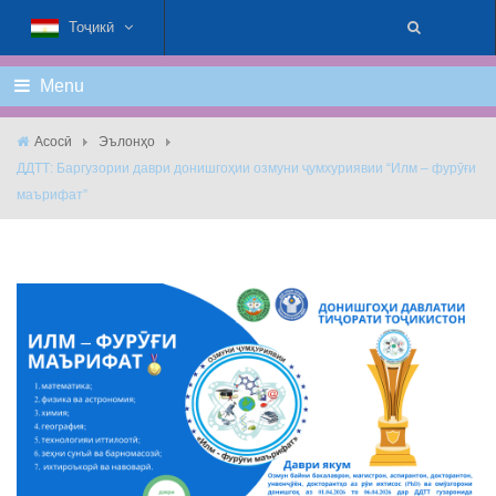
Тоҷикӣ
Menu
Асосӣ
Эълонҳо
ДДТТ: Баргузории даври донишгоҳии озмуни ҷумхуриявии “Илм – фурӯғи
маърифат”