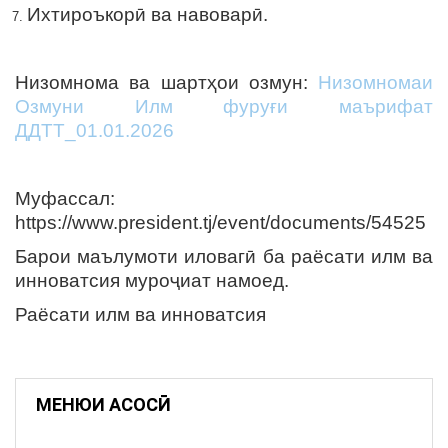
Ихтироъкорӣ ва навоварӣ.
Низомнома ва шартҳои озмун:
Низомномаи
Озмуни Илм фуруғи маърифат
ДДТТ_01.01.2026
Муфассал:
https://www.president.tj/event/documents/54525
Барои маълумоти иловагӣ ба раёсати илм ва
инноватсия муроҷиат намоед.
Раёсати илм ва инноватсия
МЕНЮИ АСОСӢ