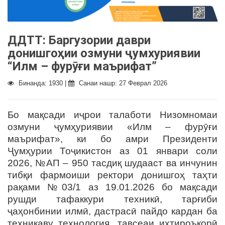
ДДТТ: Баргузории даври
донишгоҳии озмуни ҷумхуриявии
“Илм – фурӯғи маърифат”
Бинанда: 1930 |
Санаи нашр: 27 Феврал 2026
Бо мақсади иҷрои талаботи Низомномаи
озмуни ҷумҳуриявии «Илм – фурӯғи
маърифат», ки бо амри Президенти
Ҷумҳурии Тоҷикистон аз 01 январи соли
2026, №АП – 950 тасдиқ шудааст ва инчунин
тибқи фармоиши ректори донишгоҳ таҳти
рақами №03/1 аз 19.01.2026 бо мақсади
рушди тафаккури техникӣ, тарғиби
ҷаҳонбинии илмӣ, дастрасӣ пайдо кардан ба
техникаву технология, тавсеаи ихтироъкорӣ