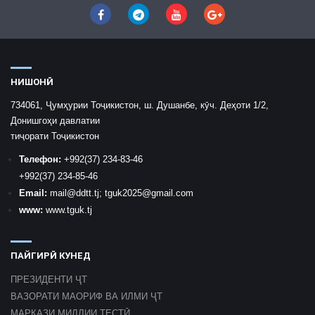
НИШОНӢ
734061, Ҷумҳурии Тоҷикистон, ш. Душанбе, кӯч. Деҳоти 1/2,
Донишгоҳи давлатии
тиҷорати Тоҷикистон
Телефон:
+992
(37) 234-83-46
+992
(37) 234-85-46
Email:
mail
@ddtt.tj
;
tguk2025@gmail.com
www:
www.tguk.tj
ПАЙГИРӢ КУНЕД
ПРЕЗИДЕНТИ ҶТ
ВАЗОРАТИ МАОРИФ ВА ИЛМИ ҶТ
МАРКАЗИ МИЛЛИИ ТЕСТӢ