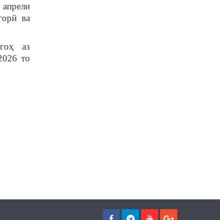
 апрели
горӣ ва
шгоҳ аз
2026 то