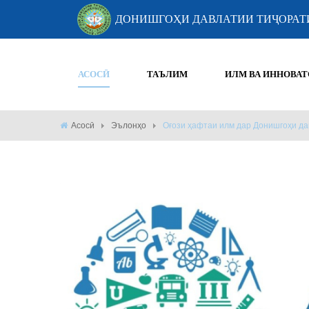
ДОНИШГОҲИ ДАВЛАТИИ ТИҶОРАТ
АСОСӢ
ТАЪЛИМ
ИЛМ ВА ИННОВАТ
Асосӣ
Эълонҳо
Оғози ҳафтаи илм дар Донишгоҳи да