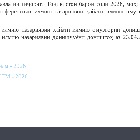
влатии тиҷорати Тоҷикистон барои соли 2026, моҳи
онференсияи илмию назариявии ҳайати илмию омӯз
и илмию назариявии ҳайати илмию омӯзгории дони
и илмию назариявии донишҷӯёни донишгоҳ аз 23.04.
лм - 2026
ЛМ - 2026