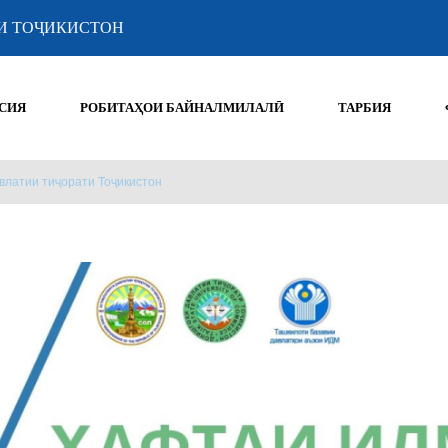
И ТОҶИКИСТОН
СИЯ
РОБИТАҲОИ БАЙНАЛМИЛАЛӢ
ТАРБИЯ
влатии тиҷорати Тоҷикистон