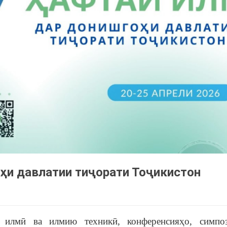
ҳи давлатии тиҷорати Тоҷикистон
 илмӣ ва илмию техникӣ, конференсияҳо, симпо