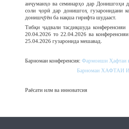
анҷуманҳо ва семинарҳо дар Донишгоҳи да
соли ҷорӣ дар донишгоҳ гузаронидани к
донишҷӯён ба нақша гирифта шудааст.
Тибқи ҷадвали тасдиқшуда конференсия
20.04.2026 то 22.04.2026 ва конференсия
25.04.2026 гузаронида мешавад.
Барномаи конференсия:
Фармоиши Ҳафтаи и
Барномаи ХАФТАИ И
Раёсати илм ва инноватсия