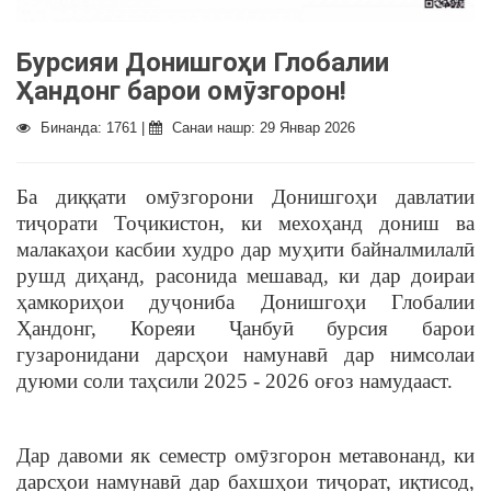
Бурсияи Донишгоҳи Глобалии
Ҳандонг барои омӯзгорон!
Бинанда: 1761 |
Санаи нашр: 29 Январ 2026
Ба диққати омӯзгорони Донишгоҳи давлатии
тиҷорати Тоҷикистон, ки мехоҳанд дониш ва
малакаҳои касбии худро дар муҳити байналмилалӣ
рушд диҳанд, расонида мешавад, ки дар доираи
ҳамкориҳои дуҷониба Донишгоҳи Глобалии
Ҳандонг, Кореяи Ҷанбуӣ бурсия барои
гузаронидани дарсҳои намунавӣ дар нимсолаи
дуюми соли таҳсили 2025 - 2026 оғоз намудааст.
Дар давоми як семестр омӯзгорон метавонанд, ки
дарсҳои намунавӣ дар бахшҳои тиҷорат, иқтисод,