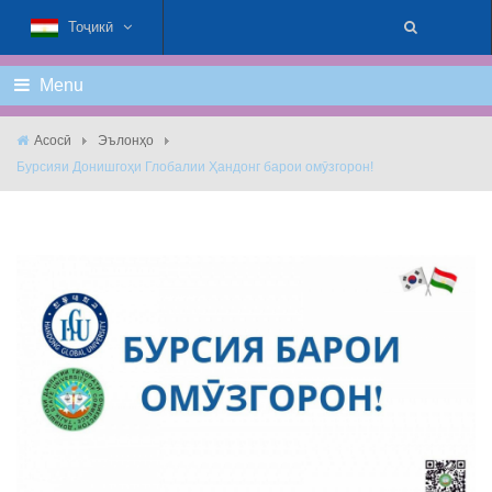
Тоҷикӣ
Menu
Асосӣ
Эълонҳо
Бурсияи Донишгоҳи Глобалии Ҳандонг барои омӯзгорон!