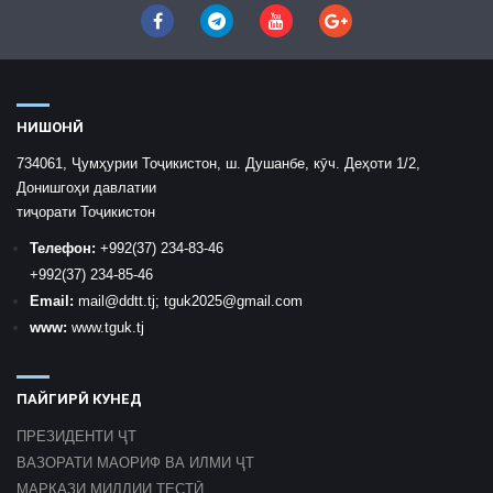
НИШОНӢ
734061, Ҷумҳурии Тоҷикистон, ш. Душанбе, кӯч. Деҳоти 1/2,
Донишгоҳи давлатии
тиҷорати Тоҷикистон
Телефон:
+992
(37) 234-83-46
+992
(37) 234-85-46
Email:
mail
@ddtt.tj
;
tguk2025@gmail.com
www:
www.tguk.tj
ПАЙГИРӢ КУНЕД
ПРЕЗИДЕНТИ ҶТ
ВАЗОРАТИ МАОРИФ ВА ИЛМИ ҶТ
МАРКАЗИ МИЛЛИИ ТЕСТӢ