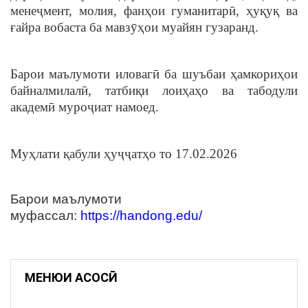
менеҷмент, молия, фанҳои гуманитарӣ, ҳуқуқ ва
ғайра вобаста ба мавзӯҳои муайян гузаранд.
Барои маълумоти иловагӣ ба шуъбаи ҳамкориҳои
байналмилалӣ, татбиқи лоиҳаҳо ва табодули
академӣ муроҷиат намоед.
Муҳлати қабули ҳуҷҷатҳо то 17.02.2026
Барои маълумоти
муфассал:
https://handong.edu/
МЕНЮИ АСОСӢ