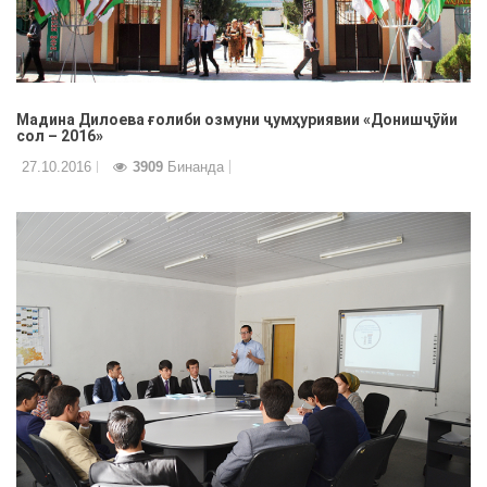
Мадина Дилоева ғолиби озмуни ҷумҳуриявии «Донишҷȳйи
сол – 2016»
27.10.2016
3909
Бинанда