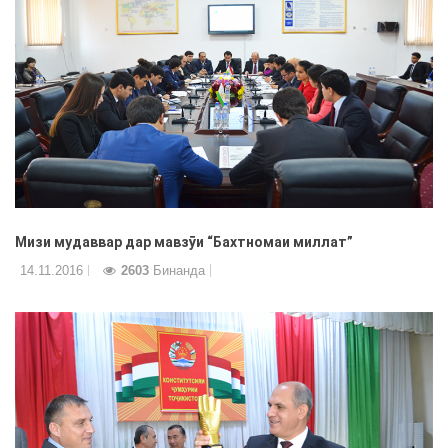
Мизи мудаввар дар мавзȳи “Бахтномаи миллат”
14.11.2016
2603
Бинанда