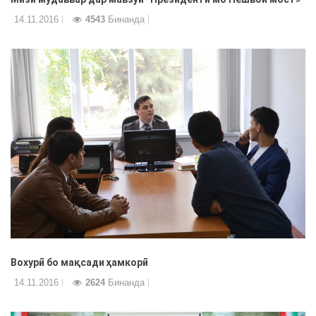
14.11.2016
4543
Бинанда
Вохурӣ бо мақсади ҳамкорӣ
14.11.2016
2624
Бинанда