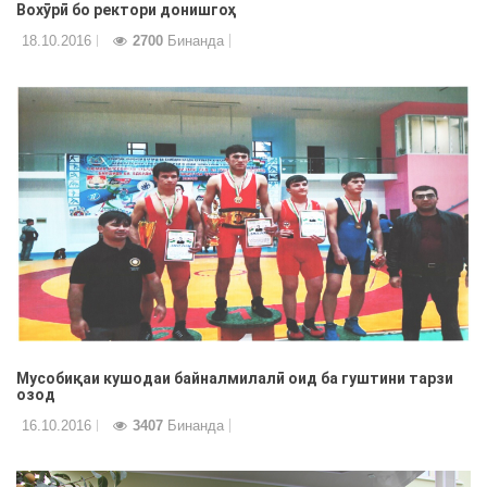
Вохȳрӣ бо ректори донишгоҳ
18.10.2016
2700
Бинанда
Мусобиқаи кушодаи байналмилалӣ оид ба гуштини тарзи
озод
16.10.2016
3407
Бинанда