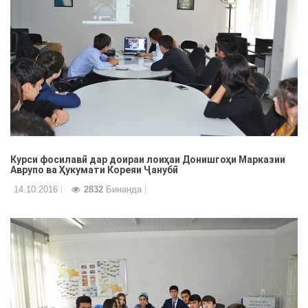
Курси фосилавӣ дар доираи лоиҳаи Донишгоҳи Марказии
Аврупо ва Ҳукумати Кореяи Ҷанубӣ
14.10.2016
2832
Бинанда