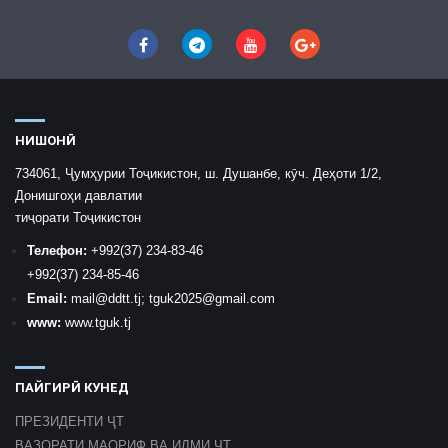
НИШОНӢ
734061, Ҷумҳурии Тоҷикистон, ш. Душанбе, кӯч. Деҳоти 1/2,
Донишгоҳи давлатии
тиҷорати Тоҷикистон
Телефон:
+992
(37) 234-83-46
+992
(37) 234-85-46
Email:
mail
@ddtt.tj
;
tguk2025@gmail.com
www:
www.tguk.tj
ПАЙГИРӢ КУНЕД
ПРЕЗИДЕНТИ ҶТ
ВАЗОРАТИ МАОРИФ ВА ИЛМИ ҶТ