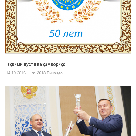
Таҳкими дӯстӣ ва ҳамкориҳо
14.10.2016
2618
Бинанда