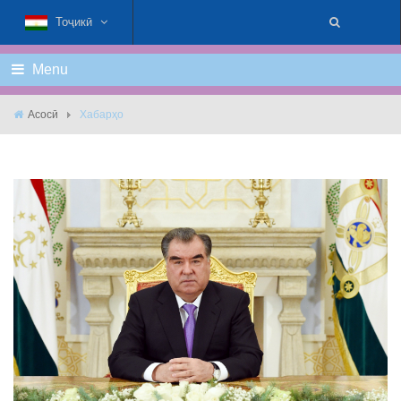
Тоҷикӣ
Menu
Асосӣ
Хабарҳо