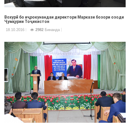
Вохурӣ бо иҷрокунандаи директори Маркази бозори озоди
Ҷумҳурии Тоҷикистон
18.10.2016
2982
Бинанда