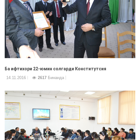
Ба ифтихори 22-юмин солгарди Конститутсия
14.11.2016
2617
Бинанда