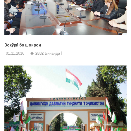
Вохӯрӣ бо шоирон
01.11.2016
2832
Бинанда