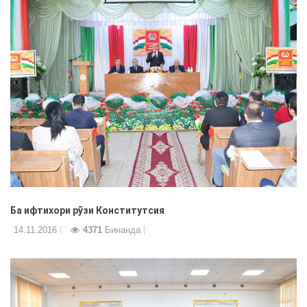
Ба ифтихори рȳзи Конститутсия
14.11.2016
4371
Бинанда