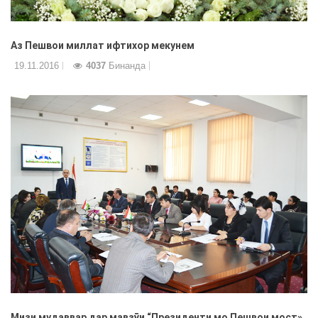
Аз Пешвои миллат ифтихор мекунем
19.11.2016
4037
Бинанда
Мизи мудаввар дар мавзȳи “Президенти мо Пешвои мост»