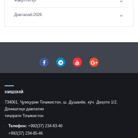
Факултетҳо
Довталаб-2026
НИШОНӢ
734061, Ҷумҳурии Тоҷикистон, ш. Душанбе, кӯч. Деҳоти 1/2,
Донишгоҳи давлатии
тиҷорати Тоҷикистон
Телефон:
+992
(37) 234-83-46
+992
(37) 234-85-46