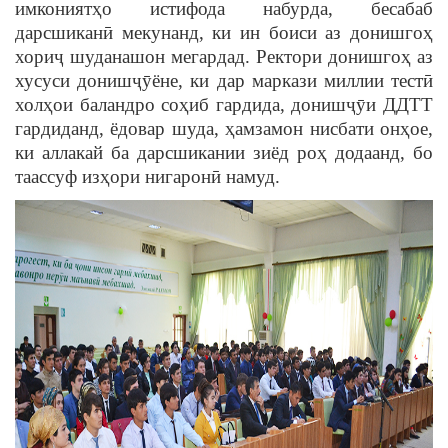
имкониятҳо истифода набурда, бесабаб
дарсшиканӣ мекунанд, ки ин боиси аз донишгоҳ
хориҷ шуданашон мегардад. Ректори донишгоҳ аз
хусуси донишҷ
ȳ
ёне, ки дар маркази миллии тестӣ
холҳои баландро соҳиб гардида, донишҷ
ȳ
и ДДТТ
гардиданд, ёдовар шуда, ҳамзамон нисбати онҳое,
ки аллакай ба дарсшикании зиёд роҳ додаанд, бо
таассуф изҳори нигаронӣ намуд.