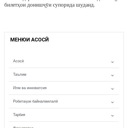
билетҳои донишҷ
ȳ
и супорида шуданд.
МЕНЮИ АСОСӢ
Асосӣ
Таълим
Илм ва инноватсия
Робитаҳои байналмилалӣ
Тарбия