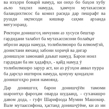
ва изҳори боварӣ намуд, ки онҳо бо баҳои хубу
аъло таҳсил намуда, ҳамчун мутахассиси
баландихтисос ба комил расида дар пешрафт ва
рушди и
қ
тисоди кишвар саҳми арзанда
мегузоранд.
Ректори донишгоҳ инчунин аз хусуси бештар
гардидани талабот ба мутахассисони болаё
қ
ат
ибрози а
қ
ида намуда, толибилмонро ба илмом
ȳ
зӣ,
донистани якчанд забони хориҷӣ ва дигар
донишҳои замонавӣ даъват намуд. Барои ноил
гардидан ба ин ҳадафҳо, -
қ
айд намуд
ȳ
толибилмонро зарур аст, ки аз р
ȳ
зҳои аввал пурра
ба дарсҳо иштирок намуда,
қ
онуну
қ
оидаҳои
донишгоҳро риоя намоянд.
Дар донишгоҳ барои донишҷ
ȳ
ён тамоми
шароитҳо фароҳам оварда шудаанд, - суханашро
давом дода, - гуфт Шарифзода Мумин Машокир.
Вале мутаассифона, ҳастанд донишҷ
ȳ
ёне, ки аз ин