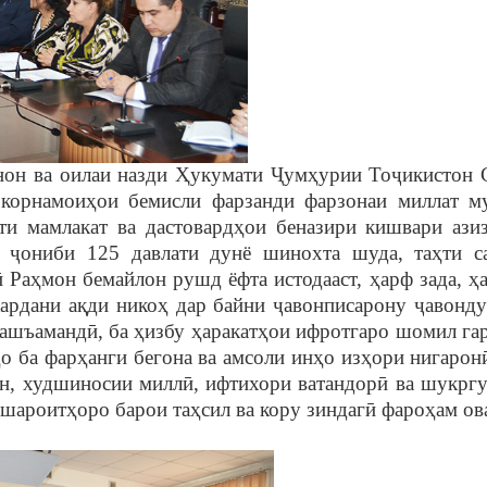
нон ва оилаи назди
Ҳ
укумати
Ҷ
ум
ҳ
урии То
ҷ
икистон 
 корнамои
ҳ
ои бемисли фарзанди фарзонаи миллат м
ти мамлакат ва дастовард
ҳ
ои беназири кишвари ази
з
ҷ
ониби 125 давлати дунё шинохта шуда, та
ҳ
ти с
ӣ
Ра
ҳ
мон бемайлон рушд ёфта истодааст,
ҳ
арф зада,
ҳ
ардани а
қ
ди нико
ҳ
дар байни
ҷ
авонписарону
ҷ
авонду
нашъаманд
ӣ
, ба
ҳ
избу
ҳ
аракат
ҳ
ои ифротгаро шомил га
ҳ
о ба фар
ҳ
анги бегона ва амсоли ин
ҳ
о из
ҳ
ори нигарон
он, худшиносии милл
ӣ
, ифтихори ватандор
ӣ
ва шукргу
 шароит
ҳ
оро барои та
ҳ
сил ва кору зиндаг
ӣ
фаро
ҳ
ам ов