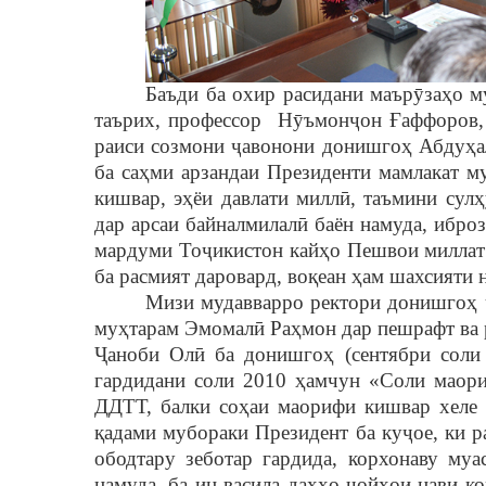
Баъди ба охир расидани маър
ȳ
за
ҳ
о м
таърих, профессор Н
ȳ
ъмон
ҷ
он
Ғ
аффоров,
раиси созмони
ҷ
авонони донишго
ҳ
Абду
ҳ
ба са
ҳ
ми арзандаи Президенти мамлакат м
кишвар, э
ҳ
ёи давлати милл
ӣ
, таъмини сул
ҳ
дар арсаи байналмилал
ӣ
баён намуда, ибро
мардуми То
ҷ
икистон кай
ҳ
о Пешвои миллат
ба расмият даровард, во
қ
еан
ҳ
ам шахсияти 
Мизи мудавварро ректори донишго
ҳ
му
ҳ
тарам Эмомал
ӣ
Ра
ҳ
мон дар пешрафт в
Ҷ
аноби Ол
ӣ
ба донишго
ҳ
(сентябри соли
гардидани соли 2010
ҳ
амчун «Соли маори
ДДТТ, балки со
ҳ
аи маорифи кишвар хеле 
қ
адами мубораки Президент ба ку
ҷ
ое, ки 
ободтару зеботар гардида, корхонаву муа
намуда, ба ин васила да
ҳҳ
о
ҷ
ой
ҳ
ои нави ко