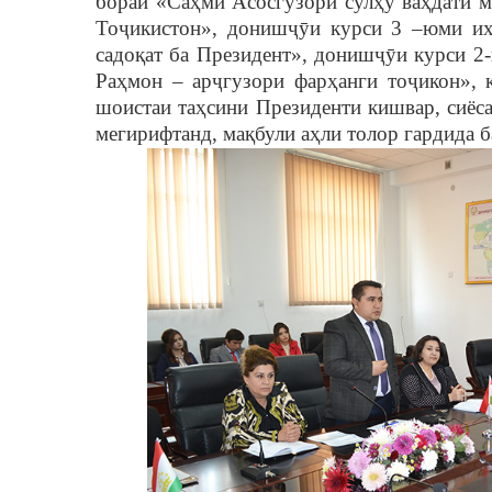
бораи «Са
ҳ
ми Асосгузори сул
ҳ
у ва
ҳ
дати 
То
ҷ
икистон», дониш
ҷȳ
и курси 3 –юми и
садо
қ
ат ба Президент», дониш
ҷȳ
и курси 2
Ра
ҳ
мон – ар
ҷ
гузори фар
ҳ
анги то
ҷ
икон»,
шоистаи та
ҳ
сини Президенти кишвар, сиёс
мегирифтанд, ма
қ
були а
ҳ
ли толор гардида б