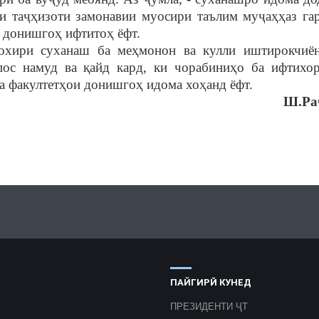
и та
ҷҳ
изоти замонавии муосири таълим му
ҷ
а
ҳҳ
аз га
 донишго
ҳ
ифтито
ҳ
ёфт.
хири суханаш ба ме
ҳ
монон ва кулли иштирокчиё
пос намуд ва
қ
айд кард, ки чорабини
ҳ
о ба ифтихо
а факултет
ҳ
ои донишго
ҳ
идома хо
ҳ
анд ёфт.
Ш.
Ра
ПАЙГИРӢ КУНЕД
ПРЕЗИДЕНТИ ҶТ