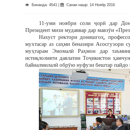
Бинанда: 4541 |
Санаи нашр: 14 Ноябр 2016
11-уми ноябри соли
ҷ
ор
ӣ
дар Дон
Президент мизи мудаввар дар мавз
ȳ
и «През
Нахуст ректори донишго
ҳ
, профес
мухтасар аз са
ҳ
ми беназири Асосгузори с
му
ҳ
тарам Эмомал
ӣ
Ра
ҳ
мон дар таъмин
исти
қ
лолияти давлатии То
ҷ
икистон
ҳ
амчу
байналмилал
ӣ
обр
ȳ
ю нуфузи бештар пайдо 