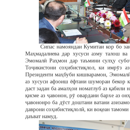
Сипас намояндаи Кумитаи кор бо за
Ма
ҳ
мадалиева дар хусуси азму талош ва
Эмомал
ӣ
Ра
ҳ
мон дар таъмини сул
ҳ
у субо
То
ҷ
икистони со
ҳ
ибисти
қ
лол, ки имр
ȳ
з а
Президенти ма
ҳ
буби кишварамон, Эмомал
аз хусуси афзоиш ёфтани шумораи бекор к
даст задан ба амал
ҳ
ои номатлуб аз
қ
абили 
қ
исме аз
ҷ
авонон, р
ȳ
овардани бархе аз он
ҷ
авононро ба д
ȳ
ст доштани ватани азизам
даврони со
ҳ
ибисти
қ
лол
ӣ
, ки во
қ
еан тамоми
даъват намуд.