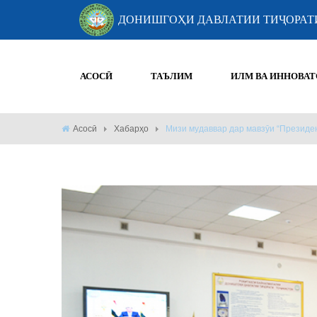
ДОНИШГОҲИ ДАВЛАТИИ ТИҶОРАТ
АСОСӢ
ТАЪЛИМ
ИЛМ ВА ИННОВАТ
Асосӣ
Хабарҳо
Мизи мудаввар дар мавзȳи “Президе