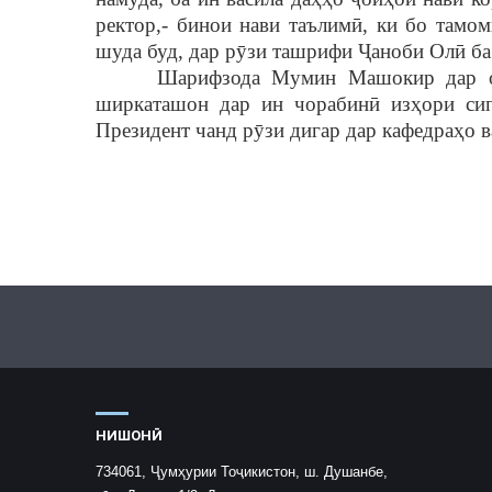
ректор,- бинои нави таълим
ӣ
, ки бо тамом
шуда буд, дар р
ȳ
зи ташрифи
Ҷ
аноби Ол
ӣ
ба
Шарифзода Мумин Машокир дар о
ширкаташон дар ин чорабин
ӣ
из
ҳ
ори си
Президент чанд р
ȳ
зи дигар дар кафедра
ҳ
о в
НИШОНӢ
734061, Ҷумҳурии Тоҷикистон, ш. Душанбе,