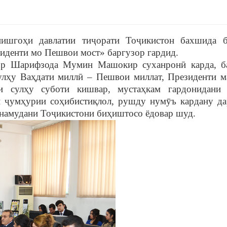
ишго
ҳ
и давлатии ти
ҷ
орати То
ҷ
икистон бахшида 
иденти мо Пешвои мост» баргузор гардид.
сор Шарифзода Мумин Машокир суханрон
ӣ
карда, б
ул
ҳ
у Ва
ҳ
дати милл
ӣ
– Пешвои миллат, Президенти м
и сул
ҳ
у суботи кишвар, муста
ҳ
кам гардонидани
н
ҷ
ум
ҳ
урии со
ҳ
ибисти
қ
лол, рушду нум
ȳ
ъ кардану да
намудани То
ҷ
икистони би
ҳ
иштосо ёдовар шуд.