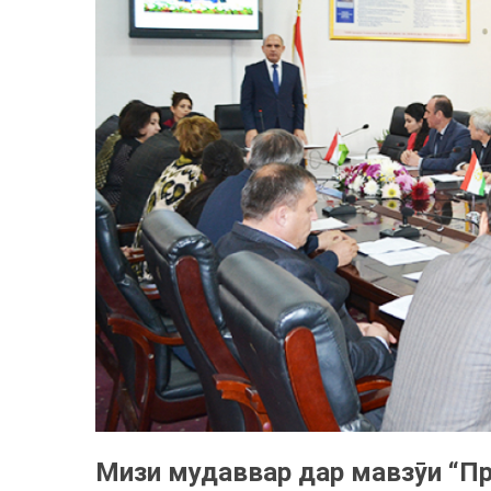
Мизи мудаввар дар мавзȳи “П