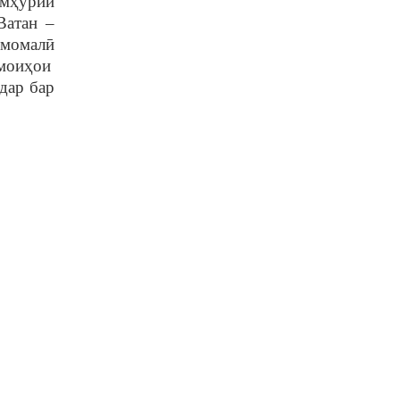
ум
ҳ
урии
Ватан –
Эмомал
ӣ
мои
ҳ
ои
дар бар