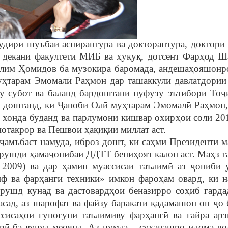
удири шуъбаи аспирантура ва докторантура, доктори
 декани факултети МИБ ва
ҳ
у
қ
у
қ
, дотсент Фар
ҳ
од Ш
алим
Ҳ
омидов ба музокира баромада, андеша
ҳ
ояшонр
у
ҳ
тарам Эмомал
ӣ
Ра
ҳ
мон дар ташаккули давлатдории
у субот ва баланд бардоштани нуфузу эътибори То
ҷ
з доштанд, ки
Ҷ
аноби Ол
ӣ
му
ҳ
тарам Эмомал
ӣ
Ра
ҳ
мон
 хонда буданд ва парлумони кишвар охир
ҳ
ои соли 20
нотакрор ва Пешвои
ҳ
а
қ
и
қ
ии миллат аст.
ҷ
амъбаст намуда, иброз дошт, ки са
ҳ
ми Президенти м
а рушди
ҳ
ама
ҷ
онибаи ДДТТ бени
ҳ
оят калон аст. Ма
ҳ
з 
 2009) ва дар
ҳ
амин муассисаи таълим
ӣ
аз
ҷ
ониби
ф ва фар
ҳ
анги техник
ӣ
» имкон фаро
ҳ
ам овард, ки н
рушд кунад ва дастовард
ҳ
ои беназирро со
ҳ
иб гарда
расад, аз шарофат ва файзу баракати
қ
адамашон он
ҷ
о
ссиса
ҳ
ои гуногуни таълимиву фар
ҳ
анг
ӣ
ва
ғ
айра ар
р
ӣ
ба ву
ҷ
уд меоянд. Аз
ҷ
умла, - суханашро идома до