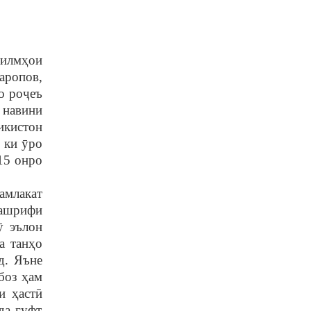
 илм
ҳ
ои
аропов,
о ро
ҷ
еъ
 навини
икистон
, ки
ȳ
ро
15 онро
амлакат
ташрифи
ȳ
эълон
а тан
ҳ
о
д. Яъне
 боз
ҳ
ам
зи
ҳ
аст
ӣ
да гуфт