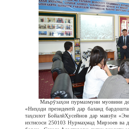
Маър
ȳ
за
ҳ
ои пурмазмуни муовини д
«Ни
ҳ
оди президент
ӣ
дар баланд бардошта
та
ҳ
силот Бойал
ӣ
Ҳ
усейнов дар мавз
ȳ
и «Эм
ихтисоси 250103 Нурма
ҳ
мад Мирзоев ва 