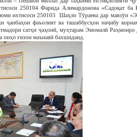
милл
ӣ
– Пешвои миллат дар та
ҳ
кими Исти
қ
лолияти
Ҷ
хтисоси 250104 Фарида Алимардонова «Садо
қ
ат ба 
-юми ихтисоси 250103 Ша
ҳ
ло Т
ȳ
раева дар мавз
ȳ
и «
 ки
ҷ
анба
ҳ
ои фаъолият ва ташаббус
ҳ
ои на
ҷ
ибу корна
атмадори сат
ҳ
и
ҷ
а
ҳ
он
ӣ
, му
ҳ
тарам Эмомал
ӣ
Ра
ҳ
монро 
а он
ҳ
о
ғ
изои маънав
ӣ
бахшиданд.