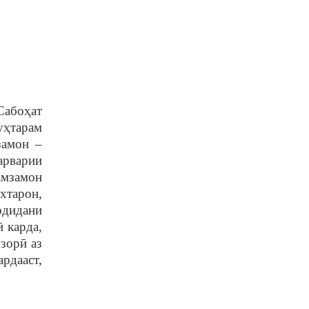
Сабо
ҳ
ат
у
ҳ
тарам
замон –
арварии
амзамон
хтарон,
рдидани
ӣ
карда,
зор
ӣ
аз
ардааст,