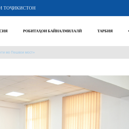
И ТОҶИКИСТОН
СИЯ
РОБИТАҲОИ БАЙНАЛМИЛАЛӢ
ТАРБИЯ
нти мо Пешвои мост»