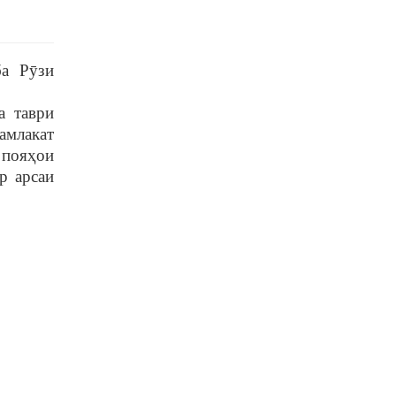
ба Р
ȳ
зи
а таври
амлакат
 поя
ҳ
ои
р арсаи