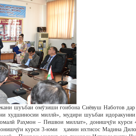
екани шуъбаи ом
ȳ
зиши
ғ
оибона Сиёвуш Наботов дар
ни худшиносии милл
ӣ
», мудири шуъбаи идоракунии
омал
ӣ
Ра
ҳ
мон – Пешвои миллат», дониш
ҷȳ
и курси
дониш
ҷȳ
и курси 3-юми
ҳ
амин ихтисос Мадина Дило