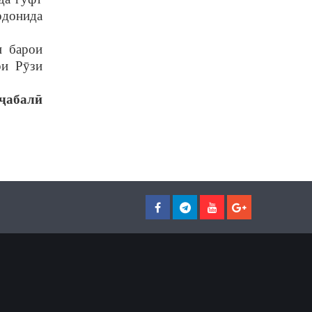
рдонида
н барои
ри Р
ȳ
зи
ҷ
абал
ӣ