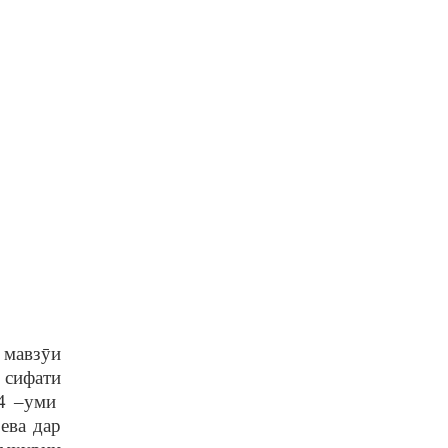
 мавз
ȳ
и
 сифати
 4 –уми
ева дар