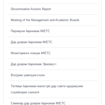
Dissemination Actions Report
Meeting of the Management and Academic Boards
Перомуни барномаи MIETC
Дар доираи барномаи MIETC
Мониторинги лоиҳаи MIETC
Дар доираи барномаи Эразмус+
Вохӯрии ҳамоҳангсозон
Татбиқи барномаи магистрӣ дар самти идоракунии
соҳибкории саноатӣ
Семинар дар доираи барномаи MIETC