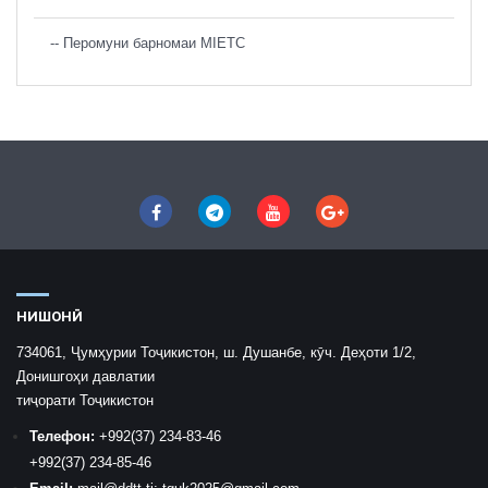
-- Перомуни барномаи MIETC
НИШОНӢ
734061, Ҷумҳурии Тоҷикистон, ш. Душанбе, кӯч. Деҳоти 1/2,
Донишгоҳи давлатии
тиҷорати Тоҷикистон
Телефон:
+992
(37) 234-83-46
+992
(37) 234-85-46