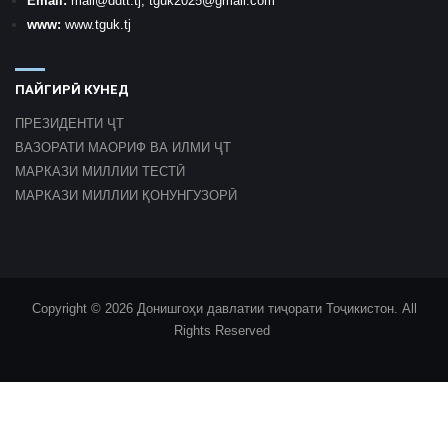
Email:
mail
@ddtt.tj
;
tguk2025@gmail.com
www:
www.tguk.tj
ПАЙГИРӢ КУНЕД
ПРЕЗИДЕНТИ ҶТ
ВАЗОРАТИ МАОРИФ ВА ИЛМИ ҶТ
МАРКАЗИ МИЛЛИИ ТЕСТӢ
МАРКАЗИ МИЛЛИИ ҚОНУНГУЗОРӢ
Copyright © 2026 Донишгоҳи давлатии тиҷорати Тоҷикистон. All
Rights Reserved