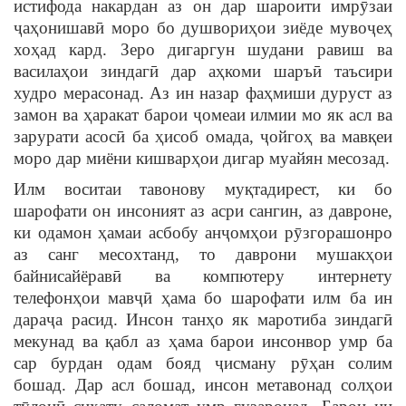
истифода накардан аз он дар шароити имрӯзаи
ҷаҳонишавӣ моро бо душвориҳои зиёде мувоҷеҳ
хоҳад кард. Зеро дигаргун шудани равиш ва
василаҳои зиндагӣ дар аҳкоми шаръӣ таъсири
худро мерасонад. Аз ин назар фаҳмиши дуруст аз
замон ва ҳаракат барои ҷомеаи илмии мо як асл ва
зарурати асосӣ ба ҳисоб омада, ҷойгоҳ ва мавқеи
моро дар миёни кишварҳои дигар муайян месозад.
Илм воситаи тавонову муқтадирест, ки бо
шарофати он инсоният аз асри сангин, аз давроне,
ки одамон ҳамаи асбобу анҷомҳои рӯзгорашонро
аз санг месохтанд, то даврони мушакҳои
байнисайёравӣ ва компютеру интернету
телефонҳои мавҷӣ ҳама бо шарофати илм ба ин
дараҷа расид. Инсон танҳо як маротиба зиндагӣ
мекунад ва қабл аз ҳама барои инсонвор умр ба
сар бурдан одам бояд ҷисману рӯҳан солим
бошад. Дар асл бошад, инсон метавонад солҳои