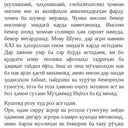
(куллишавӣ, ҷаҳонишавӣ, глобализатсия) ҷомеаи
инсони яке аз вазифаҳои аввалиндараҷаи фарду
ҷомеа ба шумор меравад. Чунки инсони бемор
инсонвор зиндагӣ карда наметавонад. Инсони
бемор шояд ҷомеаи солимро ҳам сироят намуда,
бемор мегардонад. Мову Шумо, дар асри навини
XXI ва ҳазорсолаи сеюм зиндагӣ карда истодаем.
Дар замоне умр ба сар бурда истодаем, ки бо
қудрати илму техника афсонаҳо тадриҷан ба
ҳақиқат табдил ёфта, беш аз пеш мӯъҷизаҳои нав
ба нав арзи ҳастӣ менамояд, аммо инсон дар назди
ҳодисаҳои табиат, пайдоиш ва хурӯҷи бемориҳои
гуногун, тоза ба тоза ҳамоно оҷизу нотавон аст ва
боз ҳамон сухани Муҳаммад Иқбол ба ёд меояд:
Кушояд розу худ роз аст одам.
Оре, одам сирру асрор ва розҳои гуногуну зиёди
одамони дигару асрори оламро кушода метавонад,
аммо барои муолиҷаи як бемории ба тану рӯҳаш