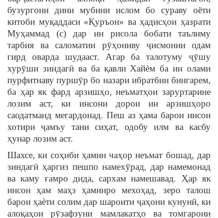
бузургони дини мубини ислом бо сураву оёти
китоби муқаддаси «Қуръон» ва ҳадисҳои ҳазрати
Муҳаммад (с) дар ин рисола бобати таълиму
тарбия ва саломатии рӯҳониву ҷисмонии одам
гирд оварда шудааст. Агар ба талотуму ҷӯшу
хурӯши зиндагӣ ва ба қавли Хайѐм ба ин олами
пурфитнаву пуршӯр бо назари ибратбин бингарем,
ба ҳар як фард арзишҳо, неъматҳои заруртарине
лозим аст, ки инсони дорои ин арзишҳоро
саодатманд мегардонад. Пеш аз ҳама барои инсон
хотири ҷамъу тани сиҳат, одобу илм ва касбу
ҳунар лозим аст.
Шахсе, ки соҳиби ҳамин чаҳор неъмат бошад, дар
зиндагӣ ҳаргиз пешпо намехӯрад, дар намемонад
ва каму ғамро дида, сархам намешавад. Ҳар як
инсон ҳам маҳз ҳаминро мехоҳад, зеро талош
барои ҳаѐти солим дар шароити ҷаҳони кунунӣ, ки
алоқаҳои рӯзафзуни мамлакатҳо ва томгароии