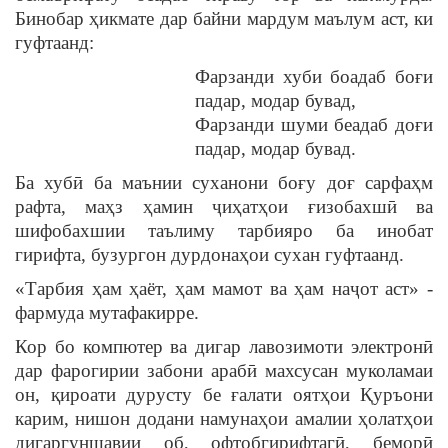
Бинобар ҳикмате дар байни мардум маълум аст, ки
гуфтаанд:
Фарзанди хуби боадаб боғи
падар, модар бувад,
Фарзанди шуми беадаб доғи
падар, модар бувад.
Ба хубӣ ба маънии суханони боғу доғ сарфаҳм
рафта, маҳз ҳамин ҷиҳатҳои ғизобахшӣ ва
шифобахшии таълиму тарбияро ба инобат
гирифта, бузургон дурдонаҳои сухан гуфтаанд.
«Тарбия ҳам ҳаёт, ҳам мамот ва ҳам наҷот аст» -
фармуда мутафакирре.
Кор бо компютер ва дигар лавозимоти электронӣ
дар фарогирии забони арабӣ махсусан муколамаи
он, қироати дурусту бе ғалати оятҳои Қуръони
карим, нишон додани намунаҳои амалии ҳолатҳои
дигаргуншавии об, офтобгирифтагӣ, беморӣ