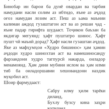
Бинобар ин барои ба дунё овардан ва тарбия
намудани насли солим аз ибтидо, яъне аз аҷдод
оғоз намудан лозим аст. Пеш аз ьама маънии
калимаи аждод гузаштагон аст ва аз решаи ҷад -
яъне падар гирифта шудааст. Тоҷикон баъзан ба
якдигар мегуянд: ҳафт пуштатро шинос. Ҳафт
пушт чӣ маънӣ дорад? Ҳафт насли гузаштаи аҷдод.
Яке аз мафҳумҳои «Худро бишинос» ҳам ҳамин
аҷдоди худро шинохтан аст ва намешиносанду
фарзандони худро тагпурсӣ накарда, оиладор
менамоянд. Ҳам дини мубини ислом ва ҳам илми
тиб ба оиладоршавии хешовандони наздик
муқобил аст.
Шоир фармудааст:
Сабру илму ҳилм тарёки
диланд,
Бухлу бухсу кина заҳри
қотиланд.