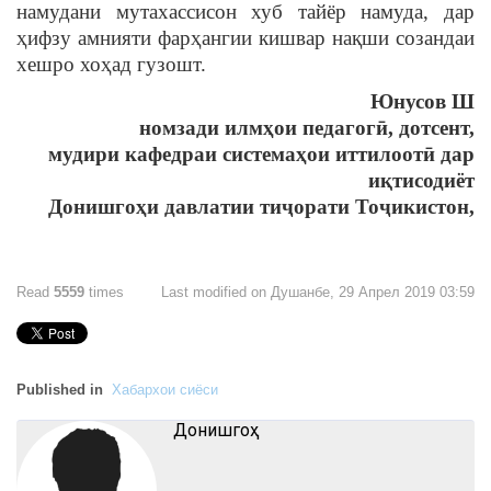
намудани мутахассисон хуб тайёр намуда, дар
ҳифзу амнияти фарҳангии кишвар нақши созандаи
хешро хоҳад гузошт.
Юнусов Ш
номзади илмҳои педагогӣ, дотсент,
мудири кафедраи системаҳои иттилоотӣ дар
иқтисодиёт
Донишгоҳи давлатии тиҷорати Тоҷикистон,
Read
5559
times
Last modified on Душанбе, 29 Апрел 2019 03:59
Published in
Хабархои сиёси
Донишгоҳ