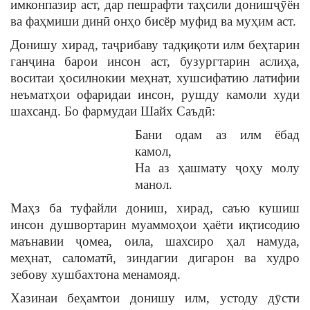
имконпазир аст, дар пешрафти таҳсили донишҷӯён
ва фаҳмиши динӣ онҳо бисёр муфид ва муҳим аст.
Донишу хирад, таҷрибаву тадқиқоти илм беҳтарин
ганҷина барои инсон аст, бузургтарин аслиҳа,
воситаи ҳосилнокии меҳнат, хушсифатию латифии
неъматҳои офаридаи инсон, рушду камоли худи
шахсанд. Бо фармудаи Шайх Саъдӣ:
Бани одам аз илм ёбад
камол,
На аз ҳашмату ҷоҳу молу
манол.
Маҳз ба туфайли дониш, хирад, саъю кушиш
инсон душвортарин муаммоҳои ҳаёти иқтисодию
маънавии ҷомеа, оила, шахсиро ҳал намуда,
меҳнат, саломатӣ, зиндагии дигарон ва худро
зебову хушбахтона менамояд.
Хазинаи беҳамтои донишу илм, устоду дӯсти