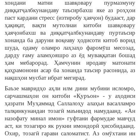
хондани матни шавқовару пурмазмуну
диққатҷалбкунандаву таъсирбахш яке аз роҳҳои
паст кардани стресс (изтиробу ҳаяҷон) будааст, дар
ҳақиқат, вақти мутолиаи китоби шавқовару
ҳаяҷонбахш ва диққатҷалбкунандаву пуртаъсир
хонанда ба даруни воқеаву ҳодисоти китоб ворид
шуда, одаму оламро лаҳзаҳо фаромӯш месозад,
дарду ғаму аламҳояшро аз ёд муваққатан бошад
ҳам мебарорад. Ҳамчунин иродаву матонати
қаҳрамонони асар ба хонанда таъсир расонида, аз
нақшҳои мусбат ибрат мегирад.
Баъзе мавридҳо аҳли илм дини мубини исломро,
сарчашмаҳои он китоби «Қуръон» - у аҳодиси
ҳазрати Муҳаммад Саллалоҳу алаҳьи васалламро
талқинкунандаи тозагӣ маънидод намудаанд. «Ан
назофату минал имон» гуфтани фармудае мавҷуд
аст, ки тозагиро як рукни имондорӣ ҳисобидаанд.
Охир, тозагӣ гарави саломатист. Аз омӯхтани ин