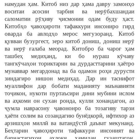
намудан ҳам. Китоб низ дар ҳама давру замонҳо
воситаи асосии тарбия ва нерӯбахшандаи
саломатии рӯҳиву ҷисмонии одам буду ҳаст.
Китобҳо ҷавоҳироти тафаккури инсониро гирд
оварда ба авлодҳо мерос мегузоранд. Китоб
қувваи бузургест, зеро китоб дониш, дониш нерӯ
ва нерӯ ғалаба меорад. Китобро ба чароғ ҳам
ташбеҳ медиҳанд, ки бо нураш кӯчаву
тангкӯчаҳои ториктарин ва дурдасттарини ҳаётро
мунаввар мегардонад ва ба одамон роҳи дурусти
зиндагиро нишон медиҳад. Дар ин таснифот
муаллифон дар бобати маданияту маънавияти
тоҷикон, нукоти пуртаъсири дини мубини ислом
ва аҳкоми он сухан ронда, кулли хонандагон, аз
ҷумла наврасону ҷавононро ба тозагиву тарзи
ҳаёти солим ва созандагию бунёдкорӣ, ифтихор аз
арзишҳои миллӣ ва ватандӯстӣ даъват мекунанд.
Беҳтарин ҷавоҳироти тафаккури инсоният ва
барҷастагиҳои ахлоқи ҳамидаи гузаштагон,