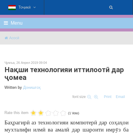
Тоҷикӣ
Menu
Асосӣ
Ҷумъа, 26 Апрел 2019 09:04
Нақши технологияи иттилоотӣ дар
ҷомеа
Written by
Донишгоҳ
font size
Print
Email
Rate this item
(1 Vote)
Баҳрагирӣ аз технологияи компютерӣ дар соҳаҳои
мухталифи илмӣ ва амалӣ дар шароити имрӯз ба