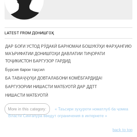
LATEST FROM ДОНИШГОҲ
ДАР БОҒИ УСТОД РӮДАКӢ БАРНОМАИ БОШУКӮҲИ ФАРҲАНГИЮ
МАЪРИФАТИИ ДОНИШГОҲИ ДАВЛАТИИ ТИҶОРАТИ
ТОҶИКИСТОН БАРГУЗОР ГАРДИД
Бурсия барои таҳсил
БА ТАВАҶҶУҲИ ДОВТАЛАБОНИ КОМЁБГАРДИДА!
БАРГУЗОРИИ НИШАСТИ МАТБУОТӢ ДАР ДДТТ
НИШАСТИ МАТБУОТӢ
More in this category:
« Таъсири зуҳуроти номатлуб ба ҷомеа
Власти Сингапура введут ограничения в интернете »
back to top