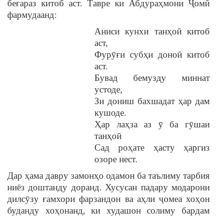
беғараз китоб аст. Тавре ки Абдураҳмони Ҷомӣ
фармудаанд:
Аниси кунxи танҳоӣ китоб
аст,
Фурӯғи субҳи доноӣ китоб
аст.
Бувад бемузду миннат
устоде,
Зи дониш бахшадат ҳар дам
кушоде.
Ҳар лаҳза аз ӯ ба гӯшаи
танҳоӣ
Сад роҳате ҳасту ҳаргиз
озоре нест.
Дар ҳама давру замонҳо одамон ба таълиму тарбия
ниёз доштанду доранд. Хусусан падару модарони
дилсӯзу ғамхори фарзандон ва аҳли ҷомеа хоҳон
буданду хоҳонанд, ки худашон солиму бардам