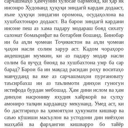
сарчашмаҳо ҳамчунин хулосае бармеояд, ки ҳар як
инсонро Худованд ҳуқуқи зиндагӣ кардан додааст,
яъне ҳуқуқи зиндагии оромона, осудаҳолона ва
хушбахтонаро додааст. Ва барои зиндагӣ кардани
инсоне пеш аз хама падару модараш бояд сихату
саломат бомаърифат ва ботарбия бошанд. Бинобар
ин ба аҳли ҷомеаи Тоҷикистон ва аҳли ҷомеаи
ҷаҳон насли солим зарур аст. Кадом чораҳоро
андешидан мумкин, ки аз падару модар насли
солим ба вуҷуд биояд ва хушбахтона умр ба сар
барад? Барои ба ин мақсад расидан роҳу воситаҳо
мавҷуданд ва яке аз сарчашмаҳои пурғановату
таъсирбахш ин аз таълимоти динҳои гуногун
истифода бурдан мебошад. Ҳам дини ислом ва ҳам
динҳои насрониву яхудия хайркорӣ ва сулҳу
амониро талқин кардаанду мекунанд. Умед аст, ки
бо дастгириҳо ва ҳимоятҳои ҳукумати кишвар ва
саъю кӯшиши масъулон ва устодони дин ниёзҳои
мазҳабӣ ва фарҳангии кишварро бо тайёр