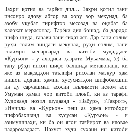
Заҳри қотил ва тарёки дил… Заҳри қотил тани
инсонро адову абгор ва хору зор мекунад, ба
азобу уқубат гирифтор месозад ва оқибат ба
ҳалокат мерасонад. Тарёки дил бошад, ба дардҳо
шифо шуда, гарави тани сиҳат аст. Дар тани солим
рӯҳи солим зиндагӣ мекунад, рӯҳи солим, тани
солимро мепарварад ва китоби муқаддаси
«Қуръон» - у аҳодиси ҳазрати Муьаммад (с) ба
тану рӯҳи инсон шифо бахшида метавонанд, ки
яке аз мақсадҳои таълифи рисолаи мазкур ҳам
нишон додани ҳамин хусусиятҳои шифобахшии
ин ду сарчашмаи асосии таълимоти ислом аст.
Умуман ҳамаи чор китоби илоьӣ, ки аз тарафи
Худованд нозил шудаанд - «Забур», «Таврот»,
«Инҷил» ва «Қуръон» пеш аз ҳама китобҳои
шифобахшанд ва хусусан «Қуръон» - и
азимушшаҳн, ки ба он ягон тағйирот ва иловае
надаромадааст. Нахуст худи сухани ин китоби