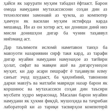
ҳайси як зарурати муҳим табадил ёфтааст. Барои
омода намудани мутахассисони соҳаи дин аз
технологияи замонавӣ аз ҷумла, аз компютер
ҳамчун як василаи муҳим истифода карда
мешавад. Ин аз он хотир аст, ки дониши динӣ низ
мисли донишҳои дигар ба чунин таҳаввул
ниёзманд аст.
Дар таълимоти исломӣ наметавон танҳо ба
мавзуоти назариявии сирф такя кард, аз тарафи
дигар муайян намудани намунаҳое аз тағйири
ҳолат, сифат ва мавқеи ашё ва дигаргуниҳои
муҳит, ки дар асари пешрафт ё таҳаввули илму
санъат эҷод шудааст, ба ҷаҳонбинӣ, тавоноии
дарки мавзӯъ ва матлаби мавриди назар барои як
коршинос ва мутахассиси соҳаи дин таъсири
мусбати худро мерасонад. Масалан барои муайян
намудани як ҳукми фиқҳӣ, мушоҳида ва таҷрибаи
лабораторӣ ки аз тариқи тасвирҳои компютерӣ