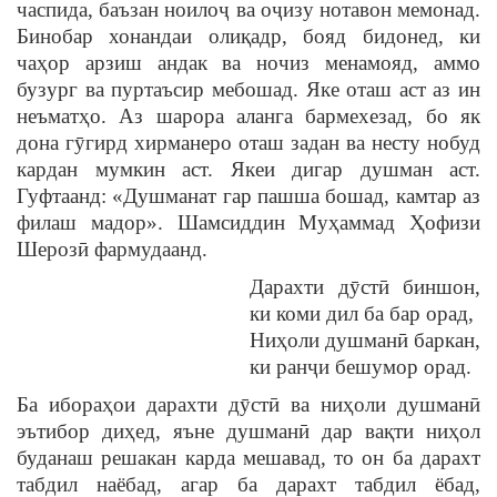
часпида, баъзан ноилоҷ ва оҷизу нотавон мемонад.
Бинобар хонандаи олиқадр, бояд бидонед, ки
чаҳор арзиш андак ва ночиз менамояд, аммо
бузург ва пуртаъсир мебошад. Яке оташ аст аз ин
неъматҳо. Аз шарора аланга бармехезад, бо як
дона гӯгирд хирманеро оташ задан ва несту нобуд
кардан мумкин аст. Якеи дигар душман аст.
Гуфтаанд: «Душманат гар пашша бошад, камтар аз
филаш мадор». Шамсиддин Муҳаммад Ҳофизи
Шерозӣ фармудаанд.
Дарахти дӯстӣ биншон,
ки коми дил ба бар орад,
Ниҳоли душманӣ баркан,
ки ранҷи бешумор орад.
Ба ибораҳои дарахти дӯстӣ ва ниҳоли душманӣ
эътибор диҳед, яъне душманӣ дар вақти ниҳол
буданаш решакан карда мешавад, то он ба дарахт
табдил наёбад, агар ба дарахт табдил ёбад,