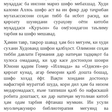
муқаддас ба инсони мариз шифо мебахшад. Худи
каломи Аллоь шифо аст ва ин фикр дар таҷрибаи
мутахассисони соҳаи тибб ба исбот расид, ки
қироату шунидани сураҳову оёти китоби
муқаддаси «Қуръон» ба омӯзондагон таълиму
тарбия ва шифо мешавад.
Ҳамин тавр, такрор шавад ҳам боз мегуем, ки худи
сухани Худованд шифои қалбҳост. Олимони соҳаи
тибби давлати Германия дар натиҷаи тадқиқот ба
хулоса омадаанд, ки ҳар касе достонҳои шоири
Юнони қадим Гомер «Иллиада» ва «Одисея»-ро
қироат кунад, агар бемории қалб дошта бошад,
шифо хоҳад ёфт. Вақти хондани достонҳо
нафасгирӣ мураттаб шуда, кори дил ҳам ба низом
медаромадааст, яъне таппиши қалб бо нафаскашӣ
робита доштааст, ки дар натиҷаи мутолиаи китоб
ҳам одам тарбия ёфтанаш мумкин. Ин усули
муолиҷакуниро библиотерапия мегуянд ва