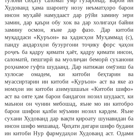
тӯлонӣ сиҳату саломат умр гузаронад. Барои ин
Худованд ҳама шароиту нозу неъматҳоро барои
инсон муҳайё намудааст дар рӯйи замину зери
замин, дар қаъри обу хок ва дар холигаҳи байни
замину осмон, яъне дар фазо. Дар китоби
муқаддаси «Қуръон» ва ҳадисҳои Муҳаммад (с),
панду андарзҳои бузургони тоҷику форс ҷаҳон
роҷеъ ба қадру қимати ҳаёт, қадру қимати инсон,
саломатӣ, пешгирӣ ва муолиҷаи беморӣ суханони
роҳнамое гуфта шудаанд. Дар натижаи омӯзиш ба
хулосае омадем, ки китоби беҳтарин ва
муассиртарин ин китоби «Қуръон» аст ва яке аз
номҳои ин китоби азимушшаън «Китоби шифо»
аст ва ояте ҳам барои бандагон нозил шудааст, ки
маънои он чунин мебошад, яъне мо ин китобро
барои шифои қалби мӯъмин нозил кардем. Яъне
сухани Худованд дар вақти қироату шунавидан ба
инсон шифо мешавад. Ҷиҳати дигари шифо будани
ин китоби Нур фармудаҳои Худованд аст. Одами