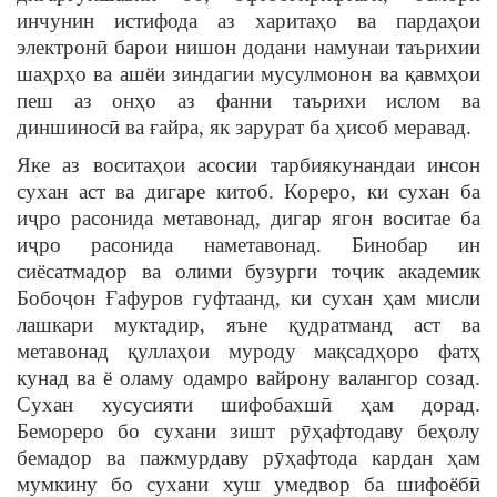
инчунин истифода аз харитаҳо ва пардаҳои
электронӣ барои нишон додани намунаи таърихии
шаҳрҳо ва ашёи зиндагии мусулмонон ва қавмҳои
пеш аз онҳо аз фанни таърихи ислом ва
диншиносӣ ва ғайра, як зарурат ба ҳисоб меравад.
Яке аз воситаҳои асосии тарбиякунандаи инсон
сухан аст ва дигаре китоб. Кореро, ки сухан ба
иҷро расонида метавонад, дигар ягон воситае ба
иҷро расонида наметавонад. Бинобар ин
сиёсатмадор ва олими бузурги тоҷик академик
Бобоҷон Ғафуров гуфтаанд, ки сухан ҳам мисли
лашкари муктадир, яъне қудратманд аст ва
метавонад қуллаҳои муроду мақсадҳоро фатҳ
кунад ва ё оламу одамро вайрону валангор созад.
Сухан хусусияти шифобахшӣ ҳам дорад.
Бемореро бо сухани зишт рӯҳафтодаву беҳолу
бемадор ва пажмурдаву рӯҳафтода кардан ҳам
мумкину бо сухани хуш умедвор ба шифоёбӣ