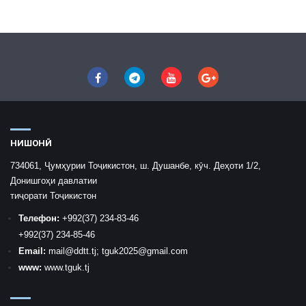
НИШОНӢ
734061, Ҷумҳурии Тоҷикистон, ш. Душанбе, кӯч. Деҳоти 1/2,
Донишгоҳи давлатии
тиҷорати Тоҷикистон
Телефон:
+992
(37) 234-83-46
+992
(37) 234-85-46
Email:
mail
@ddtt.tj
;
tguk2025@gmail.com
www:
www.tguk.tj