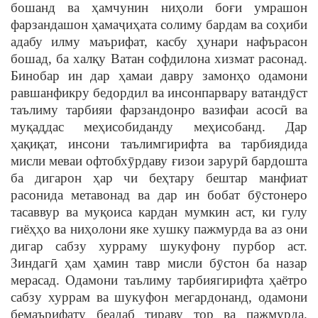
бошанд ва ҳамчунин ниҳоли боғи умрашон
фарзандашон ҳамаҷиҳата солиму бардам ва соҳиби
адабу илму маърифат, касбу ҳунари нафърасон
бошад, ба халқу Ватан софдилона хизмат расонад.
Бинобар ин дар ҳамаи давру замонҳо одамони
равшанфикру бедордил ва инсонпарвару ватандӯст
таълиму тарбияи фарзандонро вазифаи асосӣ ва
муқаддас меҳисобиданду меҳисобанд. Дар
ҳақиқат, инсони таълимгирифта ва тарбиядида
мисли меваи офтобхӯрдаву ғизои зарурӣ бардошта
ба дигарон ҳар чи беҳтару бештар манфиат
расонида метавонад ва дар ин бобат бӯстонеро
тасаввур ва муқоиса кардан мумкин аст, ки гулу
гиёҳҳо ва ниҳолони яке хушку пажмурда ва аз они
дигар сабзу хурраму шукуфону пурбор аст.
Зиндагӣ ҳам ҳамин тавр мисли бӯстон ба назар
мерасад. Одамони таълиму тарбиягирифта ҳаётро
сабзу хуррам ва шукуфон мегардонанд, одамони
бемаърифату беадаб тираву тор ва пажмурда.