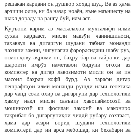
решакан кардани он душвор хоҳад шуд. Ва аз ҳама
арзиши олие, ки ба назар ноаён, яъне маъниесту на
шакл дораду на рангу бӯй, илм аст.
Қуръони карим аз масъалаҳои мухталифи илмӣ
сухан кардааст, мисли мавзӯи ҷаниншиносӣ,
таҳаввул ва дигаргун шудани табиат монанди
чахиши замин, чигунагии фарорасидани шабу рӯз,
осмонҳову аҷроми он, баҳру бар ва ғайра ки дар
шароити имрӯз наметавон бидуни огоҳӣ аз
компютер ва дигар лавозимоти мисли он аз ин
масоил баҳраи кофӣ бурд. Аз тарафи дигар
пешрафтҳои илмӣ монанди рушди илми генетика
дар чанд соли охир ва дигаргунӣ дар технологияи
ҳамлу нақл мисли санъати ҳавопаймосозӣ ва
мошинсозӣ ки фосилаи замонӣ ва макониро
тақрибан бо дигаргуниҳои ҷиддӣ рубарӯ сохтааст,
ҳама дар асари ворид шудани технологияи
компютерӣ дар ин арса мебошад, ки бехабари ва