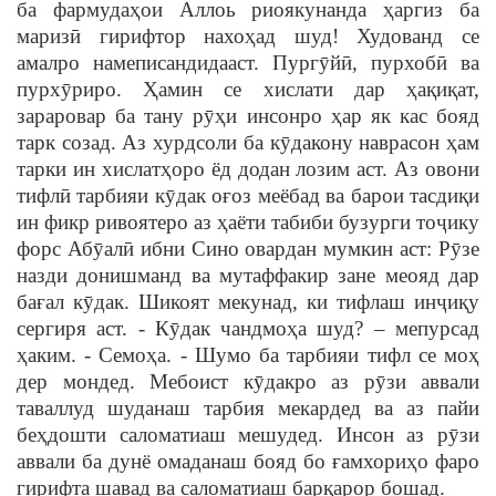
ба фармудаҳои Аллоь риоякунанда ҳаргиз ба
маризӣ гирифтор нахоҳад шуд! Худованд се
амалро намеписандидааст. Пургӯйӣ, пурхобӣ ва
пурхӯриро. Ҳамин се хислати дар ҳақиқат,
зараровар ба тану рӯҳи инсонро ҳар як кас бояд
тарк созад. Аз хурдсоли ба кӯдакону наврасон ҳам
тарки ин хислатҳоро ёд додан лозим аст. Аз овони
тифлӣ тарбияи кӯдак оғоз меёбад ва барои тасдиқи
ин фикр ривоятеро аз ҳаёти табиби бузурги тоҷику
форс Абӯалӣ ибни Сино овардан мумкин аст: Рӯзе
назди донишманд ва мутаффакир зане меояд дар
бағал кӯдак. Шикоят мекунад, ки тифлаш инҷиқу
сергиря аст. - Кӯдак чандмоҳа шуд? – мепурсад
ҳаким. - Семоҳа. - Шумо ба тарбияи тифл се моҳ
дер мондед. Мебоист кӯдакро аз рӯзи аввали
таваллуд шуданаш тарбия мекардед ва аз пайи
беҳдошти саломатиаш мешудед. Инсон аз рӯзи
аввали ба дунё омаданаш бояд бо ғамхориҳо фаро
гирифта шавад ва саломатиаш барқарор бошад.