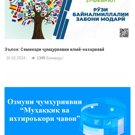
Эълон: Семинари ҷумҳуриявии илмӣ-назариявӣ
16.02.2024
1349
Бинанда