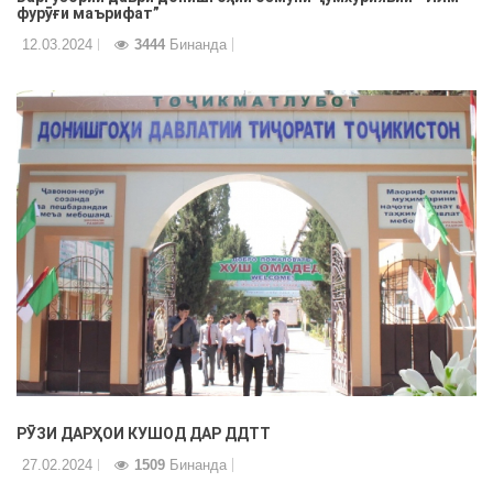
фурӯғи маърифат”
12.03.2024
3444
Бинанда
РӮЗИ ДАРҲОИ КУШОД ДАР ДДТТ
27.02.2024
1509
Бинанда