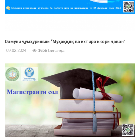
Озмуни ҷумҳуриявии “Муҳаққиқ ва ихтироъкори ҷавон”
09.02.2024
1656
Бинанда