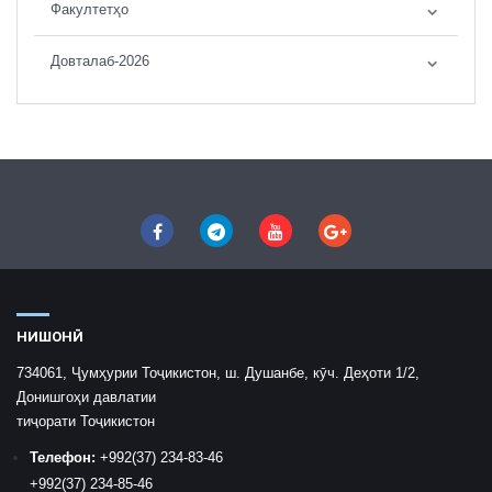
Факултетҳо
Довталаб-2026
НИШОНӢ
734061, Ҷумҳурии Тоҷикистон, ш. Душанбе, кӯч. Деҳоти 1/2,
Донишгоҳи давлатии
тиҷорати Тоҷикистон
Телефон:
+992
(37) 234-83-46
+992
(37) 234-85-46