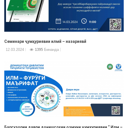
Семинари ҷумҳуриявии илмӣ – назариявӣ
12.03.2024
1395
Бинанда
Баргузории даври донишгоҳии озмуни ҷумхуриявии “ Илм –