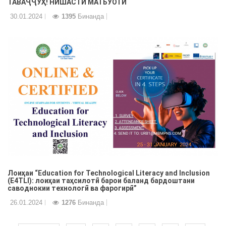
ТАВАҶҶУҲ! НИШАСТИ МАТБУОТӢ
30.01.2024
1395
Бинанда
Лоиҳаи “Education for Technological Literacy and Inclusion
(Е4TLI): лоиҳаи таҳсилотӣ барои баланд бардоштани
саводнокии технологӣ ва фарогирӣ”
26.01.2024
1276
Бинанда