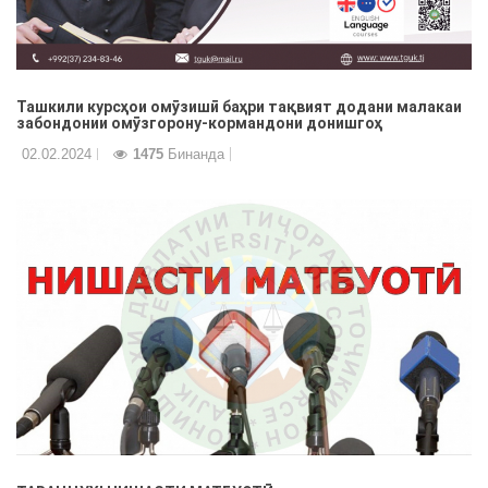
Ташкили курсҳои омӯзишӣ баҳри тақвият додани малакаи
забондонии омӯзгорону-кормандони донишгоҳ
02.02.2024
1475
Бинанда