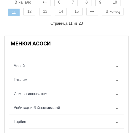
В начало
6
7
8
9
10
12
13
14
15
В конец
11
Страница 11 из 23
МЕНЮИ АСОСӢ
Асосӣ
Таълим
Илм ва инноватсия
Робитаҳои байналмилалӣ
Тарбия