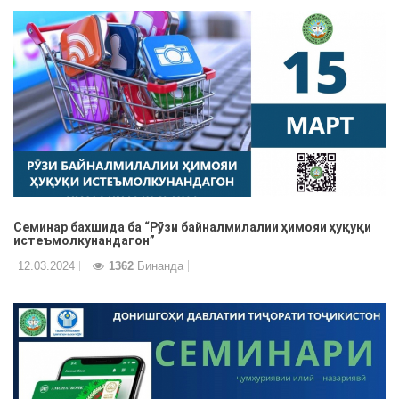
Семинар бахшида ба “Рӯзи байналмилалии ҳимояи ҳуқуқи
истеъмолкунандагон”
12.03.2024
1362
Бинанда