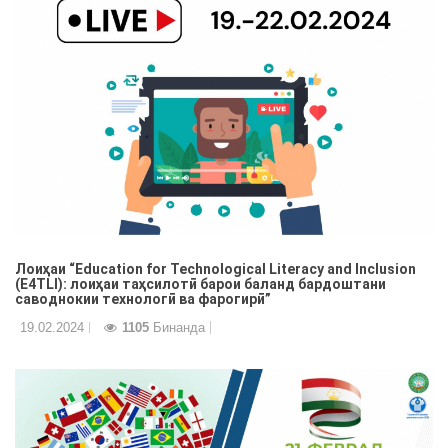
Лоиҳаи “Education for Technological Literacy and Inclusion
(Е4TLI): лоиҳаи таҳсилотӣ барои баланд бардоштани
саводнокии технологӣ ва фарогирӣ”
19.02.2024
1105
Бинанда