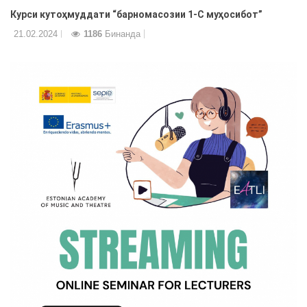
Курси кутоҳмуддати “барномасозии 1-С муҳосибот”
21.02.2024
1186
Бинанда