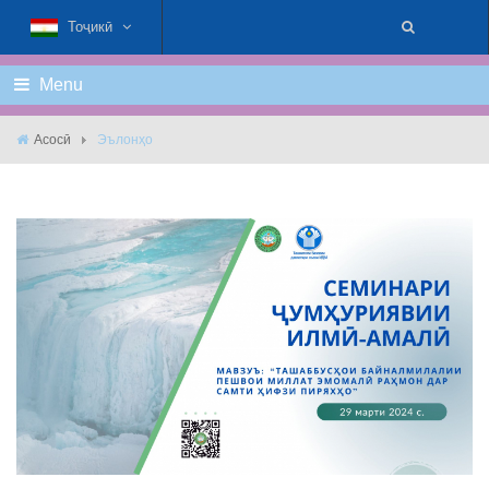
Тоҷикӣ
Menu
Асосӣ
Эълонҳо