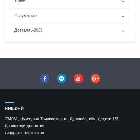
Тарбия
Факултетҳо
Довталаб-2026
НИШОНӢ
734061, Ҷумҳурии Тоҷикистон, ш. Душанбе, кӯч. Деҳоти 1/2,
Донишгоҳи давлатии
тиҷорати Тоҷикистон