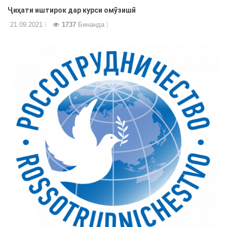
Ҷиҳати иштирок дар курси омӯзишӣ
21.09.2021
1737
Бинанда