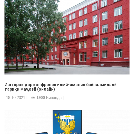
Иштирок дар конфронси илмӣ-амалии байналмилалӣ
тариқи маҷозӣ (онлайн)
18.10.2021
1900
Бинанда