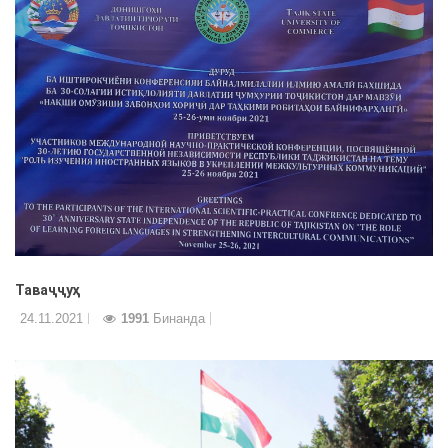
Таваҷҷуҳ
24.11.2021
1991
Бинанда