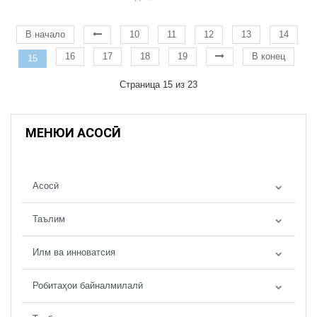
В начало
10
11
12
13
14
16
17
18
19
В конец
15
Страница 15 из 23
МЕНЮИ АСОСӢ
Асосӣ
Таълим
Илм ва инноватсия
Робитаҳои байналмилалӣ