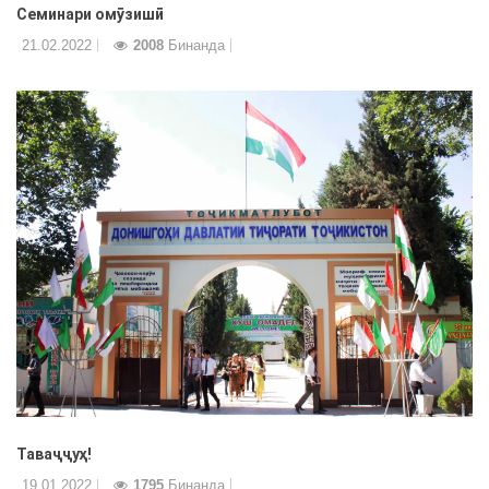
Семинари омӯзишӣ
21.02.2022
2008
Бинанда
Таваҷҷуҳ!
19.01.2022
1795
Бинанда