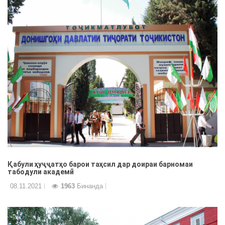
Қабули ҳуҷҷатҳо барои таҳсил дар доираи барномаи
табодули академӣ
08.11.2021
1963
Бинанда