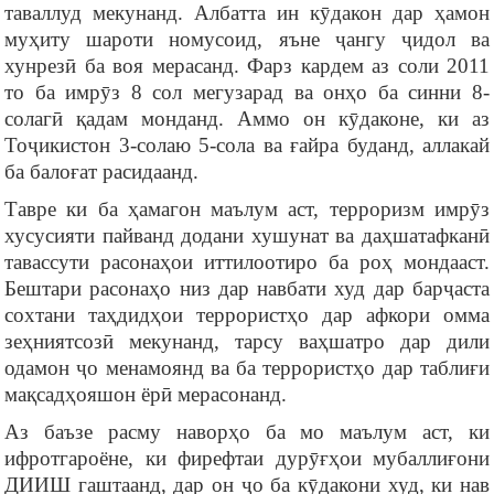
таваллуд мекунанд. Албатта ин кӯдакон дар ҳамон
муҳиту шароти номусоид, яъне ҷангу ҷидол ва
хунрезӣ ба воя мерасанд. Фарз кардем аз соли 2011
то ба имрӯз 8 сол мегузарад ва онҳо ба синни 8-
солагӣ қадам монданд. Аммо он кӯдаконе, ки аз
Тоҷикистон 3-солаю 5-сола ва ғайра буданд, аллакай
ба балоғат расидаанд.
Тавре ки ба ҳамагон маълум аст, терроризм имрӯз
хусусияти пайванд додани хушунат ва даҳшатафканӣ
тавассути расонаҳои иттилоотиро ба роҳ мондааст.
Бештари расонаҳо низ дар навбати худ дар барҷаста
сохтани таҳдидҳои террористҳо дар афкори омма
зеҳниятсозӣ мекунанд, тарсу ваҳшатро дар дили
одамон ҷо менамоянд ва ба террористҳо дар таблиғи
мақсадҳояшон ёрӣ мерасонанд.
Аз баъзе расму наворҳо ба мо маълум аст, ки
ифротгароёне, ки фирефтаи дурӯғҳои мубаллиғони
ДИИШ гаштаанд, дар он ҷо ба кӯдакони худ, ки нав