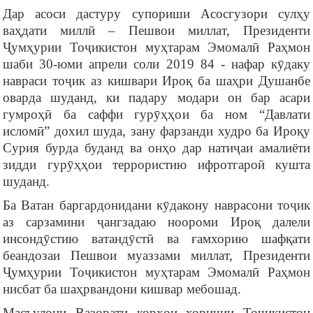
Дар асоси дастуру супориши Асосгузори сулҳу
ваҳдати миллӣ – Пешвои миллат, Президенти
Ҷумҳурии Тоҷикистон муҳтарам Эмомалӣ Раҳмон
шаби 30-юми апрели соли 2019 84 - нафар кӯдаку
навраси тоҷик аз кишвари Ироқ ба шаҳри Душанбе
оварда шуданд, ки падару модари он бар асари
гумроҳӣ ба саффи гурӯҳҳои ба ном “Давлати
исломӣ” дохил шуда, зану фарзанди худро ба Ироқу
Сурия бурда буданд ва онҳо дар натиҷаи амалиёти
зидди гурӯҳҳои террористию ифротгароӣ кушта
шуданд.
Ба Ватан баргардонидани кӯдакону наврасони тоҷик
аз сарзамини ҷангзадаю ноороми Ироқ далели
инсондӯстию ватандӯстӣ ва ғамхорию шафқати
беандозаи Пешвои муаззами миллат, Президенти
Ҷумҳурии Тоҷикистон муҳтарам Эмомалӣ Раҳмон
нисбат ба шаҳрвандони кишвар мебошад.
Масъулони Вазорати корҳои хориҷии Тоҷикистон