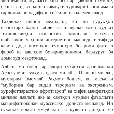
экстремистӣ, мутаассифона бештар ҷавонони гумроҳ
пешсафанд ва одатан тавасути зуровари барои амали
гардонидани ҳадафҳои сиёси истифода мешаванд.
Таҳлилҳо нишон медиҳанд, ки ин гуруҳҳои
ифротгаро барои таблиғ ва ташфиқи хоми худ аз
технологияҳои итилоотии замонави махсусан
шабакаҳои ҷаҳонии интернетиро мавриди истифода
карор дода инсонҳои гумроҳро бо роҳи фитнаю
фиреб ва қавлҳою боварикунониҳои бардуруғ ба
доми худ меафтонанд.
Албата мо бояд тарафдори суханҳои арзишманди
Асосгузори сулҳу ваҳдати миллӣ – Пешвои миллат,
муҳтарам Эмомалӣ Раҳмон бошем, ки масъалаи
“мубориза бар зидди тероризм ва экстремизм,
хурофотпарастию ифротгарои” ва ҳифзи манфиатҳои
миллию давлати яке аз самтҳои муҳими фаъолияти
маърифатноконаи муассисаҳо дониста мешавад. Ин
суханҳо воқеан умедбахш ва қуввати дилҳои мо