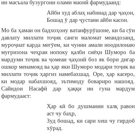
ин масъала бузургони олами маонӣ фармудаанд:
Айби худ аблаҳ набинад дар ҷаҳон,
Бошад ӯ дар ҷустани айби касон.
Мо ба ҳамаи он бадхоҳону ватанфурӯшоне, ки ба сӯи
давлату миллати тоҷик санги маломат меандозанд,
муроҷиат карда мегӯем, ки чунин амали ноодилонаю
муғризона чеҳраи нопоку қалби сиёҳи Шуморо ба
мардуми тоҷик ва ҷомеаи ҷаҳонӣ боз як бори дигар
ошкор менамояд ва ҳар яки Шуморо модари тоҷик ва
миллати тоҷик ҳаргиз намебахшад. Оре, ҳар касеро,
ки модар набахшояд, эътимоду бовариро нашояд.
Сайидои Насафӣ дар ҳаққи ин гуна мардум
фармудааст:
Ҳар кӣ бо душмании халқ равон
аст чу баҳр,
Зуд бошад, ки сари хеш чу гирдоб
хӯрад.