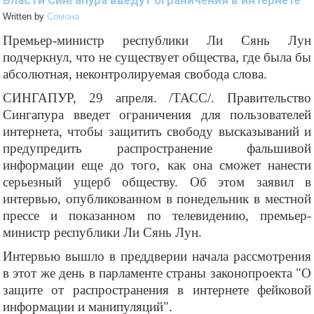
Власти Сингапура введут ограничения в интернете
Written by
Cомона
Премьер-министр республики Ли Сянь Лун
подчеркнул, что не существует общества, где была бы
абсолютная, неконтролируемая свобода слова.
СИНГАПУР, 29 апреля. /ТАСС/. Правительство
Сингапура введет ограничения для пользователей
интернета, чтобы защитить свободу высказываний и
предупредить распространение фальшивой
информации еще до того, как она сможет нанести
серьезный ущерб обществу. Об этом заявил в
интервью, опубликованном в понедельник в местной
прессе и показанном по телевидению, премьер-
министр республики Ли Сянь Лун.
Интервью вышло в преддверии начала рассмотрения
в этот же день в парламенте страны законопроекта "О
защите от распространения в интернете фейковой
информации и манипуляций".