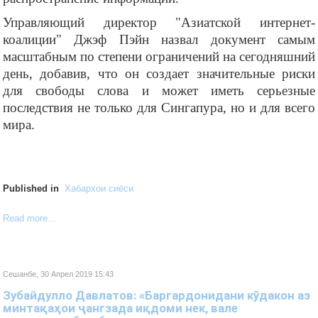
Управляющий директор "Азиатской интернет-
коалиции" Джэф Пэйн назвал документ самым
масштабным по степени ограничений на сегодняшний
день, добавив, что он создает значительные риски
для свободы слова и может иметь серьезные
последствия не только для Сингапура, но и для всего
мира.
Published in
Хабархои сиёси
Read more...
Сешанбе, 30 Апрел 2019 15:43
Зубайдулло Давлатов: «Баргардонидани кӯдакон аз
минтақаҳои ҷангзада иқдоми нек, вале