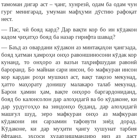
тамоман дигар аст – ҷанг, хунрезӣ, одам ба одам чун
гург менигарад, умуман мафҳуми дӯстию рафоқат
нест.
— Пас, чӣ бояд кард? Дар вақти кор бо ин кӯдакон
кадом ҷиҳатҳо бояд ба назар гирифта шавад?
— Баъд аз овардани кӯдакон аз минтақаҳои ҷангзада,
бояд ҳатман ҳамроҳи онҳо равоншиносони кӯдак кор
кунанд, то онҳоро аз вазъи таҳрифшудаи равонӣ
бароранд. Бо майнаи сари инсон, бо мафкураи инсон
кор кардан роҳи мушкил аст, вақт тақозо мекунад,
ҳатто маҳорату донишу малакаро талаб мекунад.
Барои ҳамин ҳам, вақте онҳоро баргардониданд,
бояд бо калонсолон дар алоҳидагӣ ва бо кӯдаконе, ки
дар урдугоҳҳо ва зиндонҳо буданд, дар алоҳидагӣ
машғул шуд, зеро мафкураи онҳо аз мафкураи
кӯдакони ин сарзамин тафовути зиёд дорад.
Кӯдаконе, ки дар муҳити ҷангу хушунат тарбия
ёфтаанд, эҳсоси хударзишмандиро низ аз даст