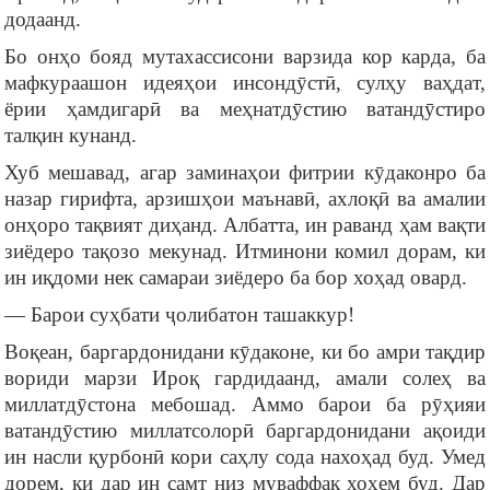
додаанд.
Бо онҳо бояд мутахассисони варзида кор карда, ба
мафкураашон идеяҳои инсондӯстӣ, сулҳу ваҳдат,
ёрии ҳамдигарӣ ва меҳнатдӯстию ватандӯстиро
талқин кунанд.
Хуб мешавад, агар заминаҳои фитрии кӯдаконро ба
назар гирифта, арзишҳои маънавӣ, ахлоқӣ ва амалии
онҳоро тақвият диҳанд. Албатта, ин раванд ҳам вақти
зиёдеро тақозо мекунад. Итминони комил дорам, ки
ин иқдоми нек самараи зиёдеро ба бор хоҳад овард.
— Барои суҳбати ҷолибатон ташаккур!
Воқеан, баргардонидани кӯдаконе, ки бо амри тақдир
вориди марзи Ироқ гардидаанд, амали солеҳ ва
миллатдӯстона мебошад. Аммо барои ба рӯҳияи
ватандӯстию миллатсолорӣ баргардонидани ақоиди
ин насли қурбонӣ кори саҳлу сода нахоҳад буд. Умед
дорем, ки дар ин самт низ муваффақ хоҳем буд. Дар