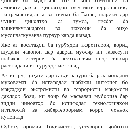
ҷиноят ба муқобили сохти конститутсионӣ ва
амнияти давлат, ҷиноятҳои хусусияти террористиву
экстремистидошта ва хиёнат ба Ватан, шарикӣ дар
чунин ҷиноятҳо, аз ҷумла, нисбат ба
ташкилкунандагон ва шахсони ба онҳо
мусоидаткунанда пурзӯр карда шавад.
Яке аз воситаҳои ба гурӯҳҳои ифротгароӣ, ворид
шудани ҷавонон дар давраи муосир ин тавассути
шабакаи интернет ба психологияи онҳо таъсир
расонидани ин гурӯҳҳо мебошад.
Аз ин рӯ, ҷиҳати дар сатҳи зарурӣ ба роҳ мондани
муқовимат ба истифодаи шабакаи интернет бо
мақсадҳои экстремистӣ ва террористӣ мақомоти
дахлдор бояд, ки доир ба масъалаи мубориза бар
зидди ҷиноятҳо бо истифодаи технологияҳои
иттилоотӣ ва кибертерроризм корро ҷоннок
кунонанд.
Суботу оромии Тоҷикистон, устувории ҷойгохи