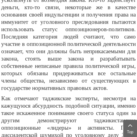
деньги, кто-то связи, некоторые же в качестве
основания своей индульгенции и получения права на
иммунитет от уголовного преследования пытаются
использовать статус оппозиционеров-политиков.
Последняя категория людей считают, что само
участие в оппозиционной политической деятельности
означает, что они должны быть неприкасаемыми для
закона, стоять выше закона и разрабатывать
собственные неписаные правила политической игры,
которых обязаны придерживаться все остальные
члены общества, независимо от существующих в
государстве нормативных правовых актов.
Как отмечают таджикские эксперты, несмотря на
кажущуюся абсурдность подобной ситуации, именно
такое искаженное понимание своего статуса один за
другим демонстрируют таджикистанские
оппозиционные «лидеры» и активисты. После
Top
диссидентской шумихой по уголовному делу Зайда