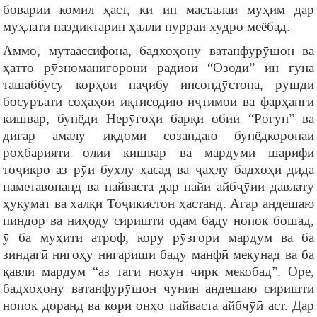
боварии комил ҳаст, ки ин масъалаи муҳим дар
муҳлати наздиктарин ҳалли пурраи худро меёбад.
Аммо, мутаассифона, бадхоҳону ватанфурӯшон ва
ҳатто рӯзноманигорони радиои “Озодӣ” ин гуна
ташаббусу корҳои наҷибу инсондӯстона, рушди
босуръати соҳаҳои иқтисодию иҷтимоӣ ва фарҳанги
кишвар, бунёди Нерӯгоҳи барқи обии “Роғун” ва
дигар амалу иқдоми созандаю бунёдкоронаи
роҳбарияти олии кишвар ва мардуми шарифи
тоҷикро аз рӯи бухлу ҳасад ва ҷаҳлу бадхоҳӣ дида
наметавонанд ва пайваста дар пайи айбҷӯии давлату
ҳукумат ва халқи Тоҷикистон ҳастанд. Агар андешаю
пиндор ва ниҳоду сиришти одам баду нопок бошад,
ӯ ба муҳити атроф, кору рӯзгори мардум ва ба
зиндагӣ нигоҳу нигариши баду манфӣ мекунад ва ба
қавли мардум “аз таги нохун чирк мекобад”. Оре,
бадхоҳону ватанфурӯшон чунин андешаю сиришти
нопок доранд ва кори онҳо пайваста айбҷӯӣ аст. Дар