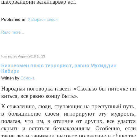
шаҳрвандони ватанпарвар аст.
Published in
Хабархои сиёси
Read more...
Ҷумъа, 26 Апрел 2019 16:23
Бизнесмен плюс террорист, равно Мухиддин
Кабири
Written by
Cомона
Народная поговорка гласит: «Сколько бы ниточке ни
виться, все равно концу быть».
К сожалению, люди, ступающие на преступный путь,
в большинстве своем игнорируют эту мудрость,
полагая, что им, в отличие от других, все удастся
скрыть и остаться безнаказанным. Особенно, если
такие люди занимают высокое положение в обществе