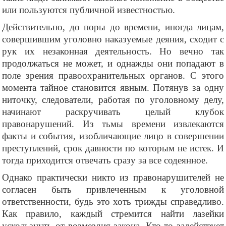
или пользуются публичной известностью.
Действительно, до поры до времени, иногда лицам,
совершившим уголовно наказуемые деяния, сходит с
рук их незаконная деятельность. Но вечно так
продолжаться не может, и однажды они попадают в
поле зрения правоохранительных органов. С этого
момента тайное становится явным. Потянув за одну
ниточку, следователи, работая по уголовному делу,
начинают раскручивать целый клубок
правонарушений. Из тьмы времени извлекаются
факты и события, изобличающие лицо в совершении
преступлений, срок давности по которым не истек. И
тогда приходится отвечать сразу за все содеянное.
Однако практически никто из правонарушителей не
согласен быть привлеченным к уголовной
ответственности, будь это хоть трижды справедливо.
Как правило, каждый стремится найти лазейки
ускользнуть от возмездия закона. Кто-то задействует