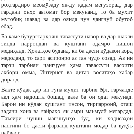
роҳгардиро меомӯзаду як-ду қадам мегузорад, дар
гардани онҳо автомат бор мекунанд, то ба муҳит
мутобиқ шавад ва дар оянда чун ҷангҷӯй обутоб
ёбад.
Ба каме бузургтарҳояш тавассути навор ва дар шакли
зинда паррондан ва куштани одамро нишон
медиҳанд. Ҳолатҳое буданд, ки ба дасти кӯдакон корд
медоданд, то сари асиронро аз тан ҷудо созад. Аз ин
тарзи тарбияи ҷангҷӯён ҳама тавассути васоити
ахбори омма, Интернет ва дигар воситаҳо хабар
доранд.
Вақте кӯдак дар ин гуна муҳит тарбия ёфт, гарчанде
ақл ҳам надошта бошад, вале ба он одат мекунад.
Барои ин кӯдак куштани инсон, тирпарронӣ, оташ
задани хона ва ғайраҳо як амри маъмулӣ мегардад.
Таъсири чунин мағзшӯиҳо буд, ки ҳодисаҳои
нангини бо дасти фарзанд куштани модар ба вуқӯъ
пайваст.