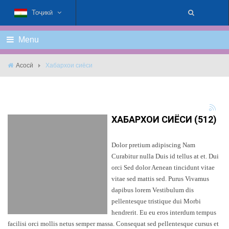
Тоҷикӣ
Menu
Асосӣ
Хабархои сиёси
ХАБАРХОИ СИЁСИ (512)
Dolor pretium adipiscing Nam
Curabitur nulla Duis id tellus at et. Dui
orci Sed dolor Aenean tincidunt vitae
vitae sed mattis sed. Purus Vivamus
dapibus lorem Vestibulum dis
pellentesque tristique dui Morbi
hendrerit. Eu eu eros interdum tempus
facilisi orci mollis netus semper massa. Consequat sed pellentesque cursus et