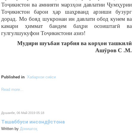
Тоҷикистон ва амнияти марзҳои давлатии Ҷумҳурии
Тоҷикистон барои ҳар шаҳрванд арзиши бузург
дорад. Мо бояд шукронаи ин давлати обод кунем ва
камари ҳиммат бандем баҳри осоиштагӣ ва
гулгулшукуфои Тоҷикистони азиз!
Мудири шуъбаи
тарбия ва корҳои ташкилӣ
Ашӯров С .М.
Published in
Хабархои сиёси
Read more...
Душанбе, 06 Май 2019 05:18
Ташаббуси инсондӯстона
Written by
Донишгоҳ