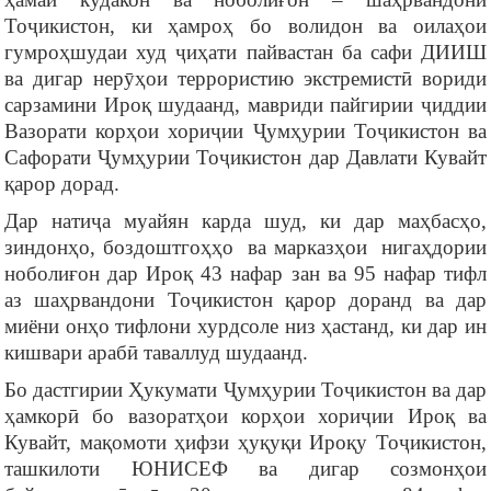
Тоҷикистон, ки ҳамроҳ бо волидон ва оилаҳои
гумроҳшудаи худ ҷиҳати пайвастан ба сафи ДИИШ
ва дигар нерӯҳои террористию экстремистӣ вориди
сарзамини Ироқ шудаанд, мавриди пайгирии ҷиддии
Вазорати корҳои хориҷии Ҷумҳурии Тоҷикистон ва
Сафорати Ҷумҳурии Тоҷикистон дар Давлати Кувайт
қарор дорад.
Дар натиҷа муайян карда шуд, ки дар маҳбасҳо,
зиндонҳо, боздоштгоҳҳо ва марказҳои нигаҳдории
ноболиғон дар Ироқ 43 нафар зан ва 95 нафар тифл
аз шаҳрвандони Тоҷикистон қарор доранд ва дар
миёни онҳо тифлони хурдсоле низ ҳастанд, ки дар ин
кишвари арабӣ таваллуд шудаанд.
Бо дастгирии Ҳукумати Ҷумҳурии Тоҷикистон ва дар
ҳамкорӣ бо вазоратҳои корҳои хориҷии Ироқ ва
Кувайт, мақомоти ҳифзи ҳуқуқи Ироқу Тоҷикистон,
ташкилоти ЮНИСЕФ ва дигар созмонҳои