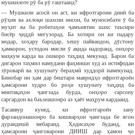
мушкилоте рӯ ба рӯ гаштаанд?
— Мушкили асосӣ он аст, ки ифротгароии динӣ ба
рӯҳия ва ахлоқи шахсии инсон, ба муносибати ӯ ба
муҳит ва ба робитаҳои ҷамъиятии шахс таъсири
бисёр ҷиддӣ мегузорад. Ба хотири он ки падару
модар, хоҳару бародар, хешу пайвандон, дӯстону
ҳамкорон, устодон мисли ӯ ақида надоранд, онҳоро
маҳкум карда ва ошкоро таҳдид мекунад. Барои ба
дигарон таҳмил намудани фаҳмиши худ аз истифодаи
зӯроварӣ ва хушунату бераҳмӣ худдорӣ намекунад.
Бинобар ин ҳам дар бештари мавридҳо ифротгароён
ҳамсарони худро бо роҳи хушунату таҳдид ба
минтақаҳои ҷангзада бурда, онҳоро сарсону
саргардон ва баъзеашонро аз ҳаёт маҳрум кардаанд.
Тасаввур кунед, ки ифротгароён зану
фарзандонашонро ба кишварҳои ҷангзада бе ягон
дурандешӣ мебаранд. Ҳодисаҳое буданд, ки
ҳамсарони ҷанговарони ДИИШ дар ҳамон ҷо