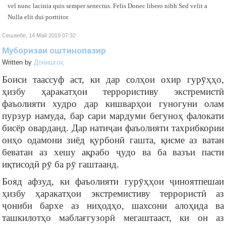
vel nunc lacinia quis semper senectus. Felis Donec libero nibh Sed velit a
Nulla elit dui porttitor.
Сешанбе, 14 Май 2019 07:32
Муборизаи оштинопазир
Written by
Донишгоҳ
Боиси таассуф аст, ки дар солҳои охир гурӯҳҳо,
ҳизбу ҳаракатҳои террористиву экстремистӣ
фаъолияти худро дар кишварҳои гуногуни олам
пурзур намуда, бар сари мардуми бегуноҳ фалокати
бисёр оварданд. Дар натиҷаи фаъолияти тахрибкории
онҳо одамони зиёд қурбонӣ гашта, қисме аз ватан
беватан аз хешу ақрабо ҷудо ва ба вазъи пасти
иқтисодӣ рӯ ба рӯ гаштаанд.
Бояд афзуд, ки фаъолияти гурӯҳҳои ҷиноятпешаи
ҳизбу ҳаракатҳои экстремистиву террористӣ аз
ҷониби бархе аз ниҳодҳо, шахсони алоҳида ва
ташкилотҳо маблағгузорӣ мегаштааст, ки он аз