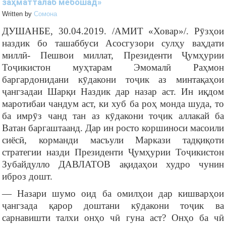
заҳматталаб мебошад»
Written by
Cомона
ДУШАНБЕ, 30.04.2019. /АМИТ «Ховар»/. Рӯзҳои
наздик бо ташаббуси Асосгузори сулҳу ваҳдати
миллӣ- Пешвои миллат, Президенти Ҷумҳурии
Тоҷикистон муҳтарам Эмомалӣ Раҳмон
баргардонидани кӯдакони тоҷик аз минтақаҳои
ҷангзадаи Шарқи Наздик дар назар аст. Ин иқдом
маротибаи чандум аст, ки хуб ба роҳ монда шуда, то
ба имрӯз чанд тан аз кӯдакони тоҷик аллакай ба
Ватан баргаштаанд. Дар ин росто коршиноси масоили
сиёсӣ, корманди масъули Маркази тадқиқоти
стратегии назди Президенти Ҷумҳурии Тоҷикистон
Зубайдулло ДАВЛАТОВ ақидаҳои худро чунин
иброз дошт.
— Назари шумо оид ба омилҳои дар кишварҳои
ҷангзада қарор доштани кӯдакони тоҷик ва
сарнавишти талхи онҳо чӣ гуна аст? Онҳо ба чӣ