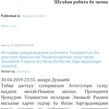
Шуъбаи робита бо ҷомеа
Published in
Хабархои сиёси
Read more...
Ҷумъа, 03 Май 2019 05:55
84 нафар шаҳрвандони ноболиғи Тоҷикистон бо
дастури бевоситаи Пешвои миллат муҳтарам
Эмомалӣ Раҳмон аз Ироқ ба Ватан баргардонида
шуданд
Written by
Донишгоҳ
30.04.2019 23:55, шаҳри Душанбе
Тибқи дастуру супоришҳои Асосгузори сулҳу
ваҳдати миллӣ-Пешвои миллат, Президенти
Ҷумҳурии Тоҷикистон муҳтарам Эмомалӣ Раҳмон
масъалаи ҳарчи зудтар ба Ватан баргардонидани
ҳамаи кудакон ва ноболиғон – шаҳрвандони