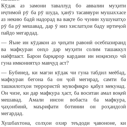
Кӯдак аз замони таваллуд бо аввалин муҳити
иҷтимоӣ рӯ ба рӯ шуда, ҳанӯз тасаввури мушаххасе
аз некию бадӣ надорад ва вақте бо чунин хушунатҳо
рӯ ба рӯ мешавад, дар ӯ низ хислатҳои баду иртиҷоӣ
пайдо мегардад.
— Яъне ин кӯдакон аз ҷиҳати равонӣ осебпазиранд
ва мафкураи онҳо дар муҳити солим ташаккул
наёфтааст. Барои барқарор кардани ин ноқисиҳо чӣ
гуна имкониятҳо мавҷуд аст?
— Бубинед, ки мағзи кӯдак чи гуна табдил меёбад,
мафкураи бегона ба он ҷой мегирад, самти ба
ташкилотҳои террористӣ мувофиқро қабул мекунад.
Он чизе, ки дар мафкура ҳаст, ба воситаи амал воқеӣ
мешавад. Амали инсон вобаста ба мафкура,
ҷаҳонбинӣ, маърифати ботинии он роҳандозӣ
мегардад.
Хушбахтона, солҳои охир теъдоди ҷавононе, ки