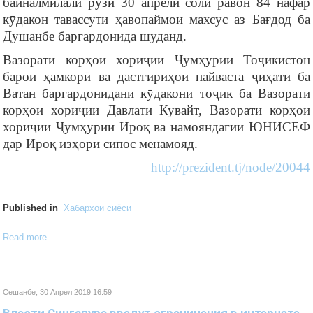
байналмилалӣ рӯзи 30 апрели соли равон 84 нафар
кӯдакон тавассути ҳавопаймои махсус аз Бағдод ба
Душанбе баргардонида шуданд.
Вазорати корҳои хориҷии Ҷумҳурии Тоҷикистон
барои ҳамкорӣ ва дастгириҳои пайваста ҷиҳати ба
Ватан баргардонидани кӯдакони тоҷик ба Вазорати
корҳои хориҷии Давлати Кувайт, Вазорати корҳои
хориҷии Ҷумҳурии Ироқ ва намояндагии ЮНИСЕФ
дар Ироқ изҳори сипос менамояд.
http://prezident.tj/node/20044
Published in
Хабархои сиёси
Read more...
Сешанбе, 30 Апрел 2019 16:59