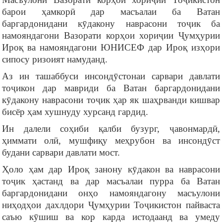
барои ҳамкорӣ дар масъалаи ба Ватан
баргардонидани кӯдакону наврасони тоҷик ба
намояндагони Вазорати корҳои хориҷии Ҷумҳурии
Ироқ ва намояндагони ЮНИСЕФ дар Ироқ изҳори
сипосу ризоият намуданд.
Аз ин ташаббуси инсондӯстонаи сарвари давлати
тоҷикон дар мавриди ба Ватан баргардонидани
кӯдакону наврасони тоҷик ҳар як шаҳрванди кишвар
бисёр ҳам хушнуду хурсанд гардид.
Ин далели соҳиби қалби бузург, ҷавонмардӣ,
ҳиммати олӣ, мушфиқу меҳрубон ва инсондӯст
будани сарвари давлати мост.
Ҳоло ҳам дар Ироқ занону кӯдакон ва наврасони
тоҷик ҳастанд ва дар масъалаи пурра ба Ватан
баргардонидани онҳо намояндагону масъулони
ниҳодҳои дахлдори Ҷумҳурии Тоҷикистон пайваста
саъю кӯшиш ва кор карда истодаанд ва умеду