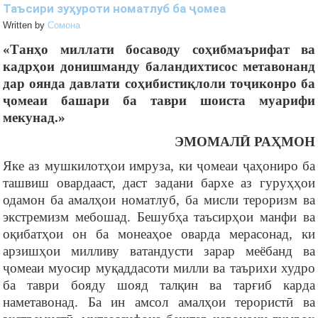
Таъсири зуҳуроти номатлуб ба ҷомеа
Written by
Cомона
«Танҳо миллати босаводу соҳибмаърифат ва
кадрҳои донишманду баландихтисос метавонанд
дар оянда давлати соҳибистиқлоли тоҷиконро ба
ҷомеаи башари ба таври шоиста муарифи
мекунад.»
ЭМОМАЛӢ РАҲМОН
Яке аз мушкилотҳои имруза, ки ҷомеаи ҷаҳониро ба
ташвиш овардааст, даст задани бархе аз гуруҳҳои
одамон ба амалҳои номатлуб, ба мисли тероризм ва
экстремизм мебошад. Бешубҳа таъсирҳои манфи ва
оқибатҳои он ба монеаҳое оварда мерасонад, ки
арзишҳои милливу ватандусти зарар меёбанд ва
ҷомеаи муосир муқаддасоти милли ва таърихи худро
ба таври бояду шояд талқин ва тарғиб карда
наметавонад. Ба ин амсол амалҳои терористӣ ва