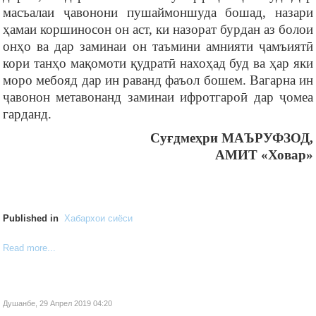
масъалаи ҷавонони пушаймоншуда бошад, назари
ҳамаи коршиносон он аст, ки назорат бурдан аз болои
онҳо ва дар заминаи он таъмини амнияти ҷамъиятӣ
кори танҳо мақомоти қудратӣ нахоҳад буд ва ҳар яки
моро мебояд дар ин раванд фаъол бошем. Вагарна ин
ҷавонон метавонанд заминаи ифротгароӣ дар ҷомеа
гарданд.
Суғдмеҳри МАЪРУФЗОД,
АМИТ «Ховар»
Published in
Хабархои сиёси
Read more...
Душанбе, 29 Апрел 2019 04:20