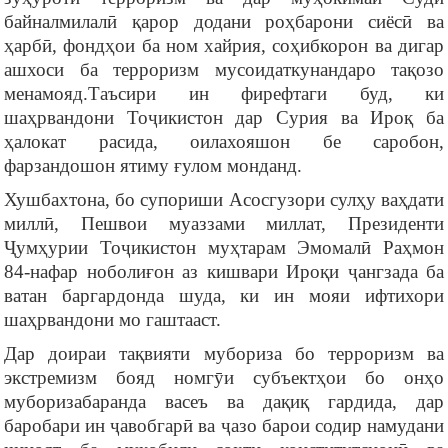
байналмилалӣ қарор додани роҳбарони сиёсӣ ва
ҳарбӣ, фондҳои ба ном хайрия, соҳибкорон ва дигар
ашхоси ба терроризм мусоидаткунандаро тақозо
менамояд.Таъсири ин фирефтаги буд, ки
шаҳрвандони Тоҷикистон дар Сурия ва Ироқ ба
ҳалокат расида, оилахояшон бе саробон,
фарзандошон ятиму ғулом монданд.
Хушбахтона, бо супориши Асосгузори сулҳу ваҳдати
миллӣ, Пешвои муаззами миллат, Президенти
Ҷумҳурии Тоҷикистон муҳтарам Эмомалӣ Раҳмон
84-нафар ноболиғон аз кишвари Ироқи ҷангзада ба
ватан баргардонда шуда, ки ин мояи ифтихори
шаҳрвандони мо гаштааст.
Дар доираи тақвияти мубориза бо терроризм ва
экстремизм бояд номгӯи субъектҳои бо онҳо
муборизабаранда васеъ ва дақиқ гардида, дар
баробари ин ҷавобгарӣ ва ҷазо барои содир намудани