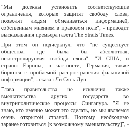
"Мы должны установить соответствующие
ограничения, которые защитят свободу слова,
позволят людям обмениваться информацией,
собственным мнением в правовом поле", - приводит
высказывания премьера газета The Straits Times.
При этом он подчеркнул, что "не существует
общества, где была бы абсолютная,
неконтролируемая свобода слова". "И США, и
страны Европы, в частности, Германия, также
борются с проблемой распространения фальшивой
информации", - сказал Ли Сянь Лун.
Глава правительства не исключил также
вмешательства других государств во
внутриполитические процессы Сингапура. "Я не
знаю, кто именно может это сделать, но мы являемся
очень открытой страной. Поэтому необходимо
заранее готовиться [к возможному вмешательству]", -