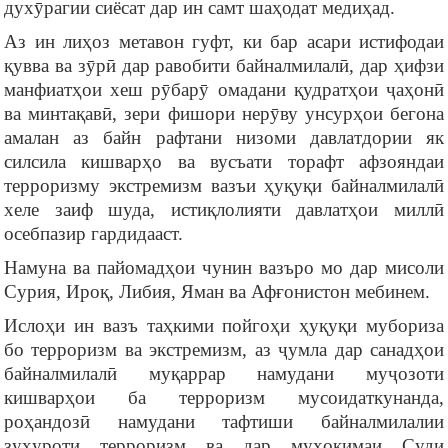
духӯрагии сиёсат дар ин самт шаҳодат медиҳад.
Аз ин лиҳоз метавон гуфт, ки бар асари истифодаи
қувва ва зӯрӣ дар равобити байналмилалӣ, дар ҳифзи
манфиатҳои хеш рӯбарӯ омадани қудратҳои ҷаҳонӣ
ва минтақавӣ, зери фишори нерӯву унсурҳои бегона
амалан аз байн рафтани низоми давлатдории як
силсила кишварҳо ва вусъати торафт афзояндаи
терроризму экстремизм вазъи ҳуқуқи байналмилалӣ
хеле заиф шуда, истиқлолияти давлатҳои миллӣ
осебпазир гардидааст.
Намуна ва пайомадҳои чунин вазъро мо дар мисоли
Сурия, Ироқ, Либия, Яман ва Афғонистон мебинем.
Ислоҳи ин вазъ таҳкими пойгоҳи ҳуқуқи мубориза
бо терроризм ва экстремизм, аз ҷумла дар санадҳои
байналмилалӣ муқаррар намудани муҷозоти
кишварҳои ба терроризм мусоидаткунанда,
роҳандозӣ намудани тафтиши байналмилалии
зуҳуроти терроризм ва дар муҳокимаи Суди