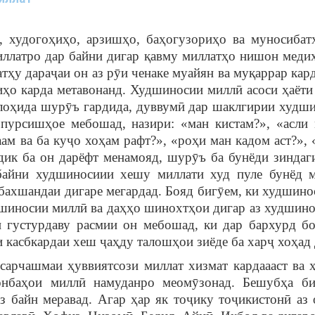
худогоҳиҳо, арзишҳо, баҳогузориҳо ва муносибат
иллатро дар байни дигар қавму миллатҳо нишон меди
сатҳу дараҷаи он аз рӯи ченаке муайян ва муқаррар кар
иҳо карда метавонанд. Худшиносии миллӣ асоси ҳаёти
лоҳида шурӯъ гардида, дуввумӣ дар шаклгирии худши
 пурсишҳое мебошад, назири: «ман кистам?», «асли 
ам ва ба куҷо хоҳам рафт?», «роҳи ман кадом аст?», 
дик ба он дарёфт менамояд, шурӯъ ба бунёди зиндаг
байни худшиносиии хешу миллати худ пуле бунёд м
бахшандаи дигаре мегардад. Бояд бигӯем, ки худшино
шиносии миллӣ ва даҳҳо шинохтҳои дигар аз худшино
 густурдаву расмии он мебошад, ки дар бархурд б
 касбкардаи хеш ҷаҳду талошҳои зиёде ба харҷ хоҳад 
арчашмаи ҳуввиятсози миллат хизмат кардаааст ва 
онбаҳои миллӣ намуданро меомӯзонад. Бешубҳа б
з байн меравад. Агар ҳар як тоҷику тоҷикистонӣ аз