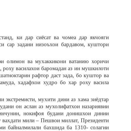
танд, ки дар сиёсат ва чомеа дар якчояги
си сар задани низоъхои бардавом, куштори
фи олимон ва мухаккикони ватанию хоричи
, роху василахои баромадан аз ин мушкилоти
шатноктарин рафтор даст зада, бо куштор ва
амуда, хадафхои худро бо хар роху васила
и экстремисти, мухити дини аз хама зиёдтар
удани он аслан аз мухолифатхои назариявии
 инчунин, нокифоя будани донишхои динии
 вахдати мили – Пешвои миллат, Президенти
и байналмилали бахшида ба 1310- солагии