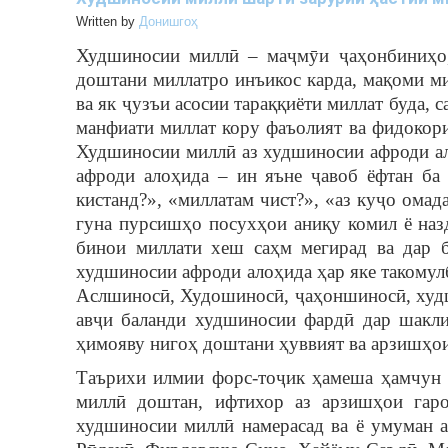
Written by
Донишгоҳ
Худшиносии миллӣ – маҷмӯи ҷаҳонбиниҳо, 
доштани миллатро инъикос карда, мақоми м
ва як ҷузъи асосии тараққиёти миллат буда, 
манфиати миллат кору фаъолият ва фидокор
Худшиносии миллӣ аз худшиносии афроди а
афроди алоҳида – ин яъне ҷавоб ёфтан ба
кистанд?», «миллатам чист?», «аз куҷо омада
гуна пурсишҳо посухҳои аниқу комил ё наз
бинои миллати хеш саҳм мегирад ва дар 
худшиносии афроди алоҳида ҳар яке такомул
Аслшиносӣ, Худошиносӣ, ҷаҳоншиносӣ, худ
авҷи баланди худшиносии фардӣ дар шакли
ҳимояву нигоҳ доштани ҳуввият ва арзишҳои
Таърихи илмии форс-тоҷик ҳамеша ҳамчун с
миллӣ доштан, ифтихор аз арзишҳои гар
худшиносии миллӣ намерасад ва ё умуман а