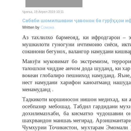
Ҷумъа, 19 Апрел 2019 10:11
Сабаби шомилшавии ҷавонон ба гурӯҳҳои иф
Written by
Cомона
Аз тахлилхо бармеояд, ки ифродгарои – э
мушкилоти гуногуни ичтимоию сиёси, икти
сокинони бегунох, валангор намудани кишвар
Мавзӯи муковимат бо экстремизм, террор
талошхои чиддие анчом дода шуданд, ки хар
вокеан глобалиро пешниход намуданд. Яъне,
нест намудани харифон каноатманд нашуда
менамуданд .
Тадкикоти коршиносон нишон медихад, ки аз
осебпазир мебошад. Табдил гардидани мухи
дохилимазхаби, ба кисматхо чудошавии о
шахрвандон маншаъ мегирад. Арзишмантарин
Чумхурии Точикистон, мухтарам Эмомали 