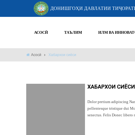
ДОНИШГОҲИ ДАВЛАТИИ ТИҶОРАТ
АСОСӢ
ТАЪЛИМ
ИЛМ ВА ИННОВАТ
Асосӣ
Хабархои сиёси
ХАБАРХОИ СИЁСИ 
Dolor pretium adipiscing Nam 
pellentesque tristique dui Mo
senectus. Felis Donec libero n