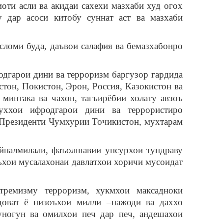
ти асли ва акидаи сахехи мазхаби худ огох
 дар асоси китобу суннат аст ва мазхаби
ломи буда, даъвои салафия ва бемазхабонро
дгарои дини ва терроризм баргузор гардида
тон, Покистон, Эрон, Россия, Казокистон ва
минтака ва чахон, тагъирёбии холату авзоъ
уххои ифродгарои дини ва террористиро
Президенти Чумхурии Точикистон, мухтарам
айналмилали, фаъолшавии унсурхои тундраву
ъхои мусалахонаи давлатхои хоричи мусоидат
тремизму терроризм, хукмхои максадноки
адоват ё низоъхои милли –нажоди ва даххо
уногун ва омилхои печ дар печ, андешахои