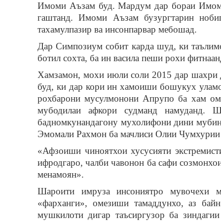
Имоми Аъзам буд. Мардум дар бораи Имом А
гаштанд. Имоми Аъзам бузургтарин нобиг
тахамулпазир ва инсонпарвар мебошад.
Дар Симпозиум собит карда шуд, ки таълим
ботил сохта, ба ин васила пеши рохи фитнаан
Хамзамон, мохи июли соли 2015 дар шахри 
буд, ки дар кори ин хамоиши бошукух уламо
рохбарони мусулмонони Апрупо ба хам омад
мубодилаи афкори судманд намуданд. Ш
бадномкунандагону мухолифони дини мубин
Эмомали Рахмон ба мачлиси Олии Чумхурии 
«Афзоиши чиноятхои хусусияти экстремисти
ифродгаро, чалби чавонон ба сафи созмонхо
менамоян».
Шароити имруза инсониятро мувочехи му
«фарханги», омезиши тамаддунхо, аз байн
мушкилоти дигар таъсиргузор ба зиндагии