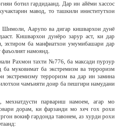
гияи ботил гардидаанд. Дар ин айёми хассос
кучактарин мавод, то ташкили иниститутхои
и Шимоли, Аарупо ва дигар кишвархои дунё
ааст. Кишвархои дунёро зарур аст, ки дар
и, эхтиром ба манфиатхои умумибашари дар
т фаъолият намоянд.
али Рахмон тахти №776, ба максади пурзур
 ба муковимат ба экстремизм ва терроризм
и экстремизму терроризм ва дар ин замина
илотхои чамъияти доир ба пешгири намудани
, мехнатдусти парвариш намоем, агар мо
овари дорам, ки фарзанди мо хеч гох рохи
ургон вокиф гардонда тавонем, аз хурди рохи
таанд: