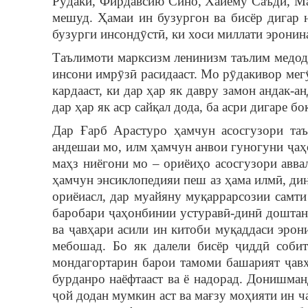
Рӯдакӣ, Фирдавсию Сино, Хайёму Саъдӣ, Ма
мешуд. Ҳамаи ин бузургон ва бисёр дигар 
бузурги инсондӯстӣ, ки хоси миллати эронина
Таълимоти марксизм ленинизм таълим медод, 
инсони имрӯзӣ расидааст. Мо рӯдакивор мег
кардааст, ки дар ҳар як давру замон андак-а
дар ҳар як аср сайқал дода, ба асри дигаре б
Дар Ғарб Арастуро ҳамчун асосгузори таъ
андешаи мо, илм ҳамчун анвои гуногуни ҷаҳ
маҳз ниёгони мо – ориёиҳо асосгузори авва
ҳамчун энсиклопедияи пеш аз ҳама илмӣ, ди
ориёиасл, дар муайяну муқаррарсозии самти
баробари ҷаҳонбинии устуравӣ-динӣ доштан
ва ҷавҳари асили ин китоби муқаддаси эрон
мебошад. Бо як далели бисёр ҷиддӣ собит
мондагортарин барои тамоми башарият ҷавҳ
бурданро наёфтааст ва ё надорад. Донишман
ҷой додан мумкин аст ва мағзу моҳияти ин ч