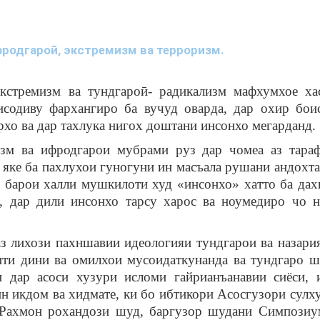
родгароӣ, экстремизм ва терроризм.
кстремизм ва тундгароӣ- радикализм мафхумхое хас
содиву фархангиро ба вучуд оварда, дар охир бои
хо ва дар тахлука нигох доштани инсонхо мегарданд.
изм ва ифродгарои мубрами руз дар чомеа аз тара
 яке ба пахлухои гуногуни ин масъала рушани андохта
 барои халли мушкилоти худ «инсонхо» хатто ба дах
, дар дили инсонхо тарсу харос ва ноумедиро чо н
 лихози пахншавии идеологияи тундгарои ва назария
ти дини ва омилхои мусоидаткунанда ва тундгаро ш
н дар асоси хузури исломи гайрианъанавии сиёси,
 икдом ва хидмате, ки бо ибтикори Асосгузори сулху
Рахмон рохандози шуд, баргузор шудани Симпозиум