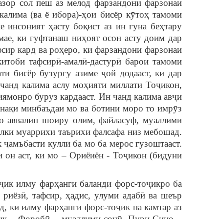
азор сол пеш аз мелод фарзандони фарзонаи
калима (ва ё ибора)-ҳои бисёр кӯтоҳ тамоми
 инсоният ҳасту боқист аз ин гуна беҳтару
мае, ки гуфтанаш ниҳоят осон асту доим дар
сир кард ва роҳеро, ки фарзандони фарзонаи
 китоби тафсирӣ-амалӣ-дастурӣ барои тамоми
ти бисёр бузургу азиме ҷой додааст, ки дар
 чанд калима аслу моҳияти миллати Тоҷикон,
ямонро буруз кардааст. Ин чанд калима авҷи
внақи минбаъдаи мо ва ботини моро то имрӯз
ҳо аввалин шоиру олим, файласуф, муаллими
алки муаррихи таърихи фалсафа низ мебошад.
к ҷамъбасти куллӣ ба мо ба мерос гузоштааст.
 он аст, ки мо – Ориёиён - Тоҷикон (бидуни
ҷик илму фарҳанги баланди форс-тоҷикро ба
 риёзӣ, тафсир, ҳадис, улуми адабӣ ва шеър
д, ки илму фарҳанги форс-тоҷик на камтар аз
ҷик – Форобӣ – муаллими сонӣ, Пури Сино –