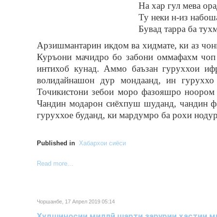
На хар гул мева ора
Ту неки н-из набош
Бувад тарра ба тух
Арзишмантарин икдом ва хидмате, ки аз чо
Куръони мачидро бо забони оммафахм чоп 
интихоб кунад. Аммо баъзан гуруххои ифр
волидайнашон дур мондаанд, ин гуруххо
Точикистони зебои моро фазояшро ноором 
Чандин модарон сиёхпуш шуданд, чандин фа
гуруххое буданд, ки мардумро ба рохи нодур
Published in
Хабархои сиёси
Read more...
Чоршанбе, 17 Апрел 2019 05:14
Худшиносии миллӣ шарти зарурии ҳастии м