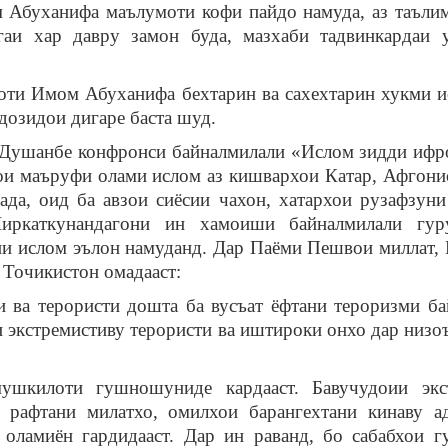
буханифа маълумоти кофи пайдо намуда, аз таълимо
аи хар давру замон буда, мазхаби тадвинкардаи у
оти Имом Абуханифа бехтарин ва сахехтарин хукми ис
дозидои дигаре баста шуд.
Душанбе конфронси байналмилали «Ислом зидди ифро
и маъруфи олами ислом аз кишвархои Катар, Афгонис
а, оид ба авзои сиёсии чахон, хатархои рузафзуни 
иркаткунандагони ин хамоиши байналмилали гур
и ислом эълон намуданд. Дар Паёми Пешвои миллат, 
Точикистон омадааст:
 ва терористи дошта ба вусъат ёфтани тероризми б
и экстремистиву терористи ва иштироки онхо дар низо
шкилоти гушношуниде кардааст. Бавучудоии экс
 рафтани милатхо, омилхои барангехтани кинаву 
 оламиён гардидааст. Дар ин раванд, бо сабабхои г