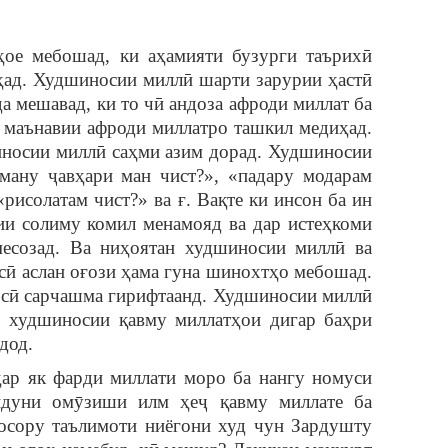
ҳое мебошад, ки аҳамияти бузурги таърихӣ
ҳад. Худшиносии миллӣ шарти зарурии ҳастӣ
да мешавад, ки то чӣ андоза афроди миллат ба
 маънавии афроди миллатро ташкил медиҳад.
носии миллӣ саҳми азим дорад. Худшиносии
ману ҷавҳари ман чист?», «падару модарам
«рисолатам чист?» ва ғ. Вақте ки инсон ба ин
ии солиму комил менамояд ва дар истеҳкоми
есозад. Ва ниҳоятан худшиносии миллӣ ва
сӣ аслан оғози ҳама гуна шинохтҳо мебошад.
сӣ сарчашма гирифтаанд. Худшиносии миллӣ
о худшиносии қавму миллатҳои дигар баҳри
дод.
ҳар як фарди миллати моро ба нангу номуси
идуни омӯзиши илм ҳеҷ қавму миллате ба
 осору таълимоти ниёгони худ чун Зардушту