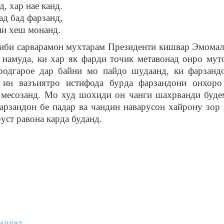
д, хар нае канд.
ад бад фарзанд,
ми хеш монанд.
ниби сарварамон мухтарам Президенти кишвар Эмомали
намуда, ки хар як фарди точик метавонад онро муто
одгарое дар байни мо пайдо шудаанд, ки фарзандо
 ин вазъиятро истифода бурда фарзандони онхор
месозанд. Мо худ шохиди он чанги шахрванди будем,
рзандон бе падар ва чандин наварусон хайрону зор
уст равона карда буданд.
иллат