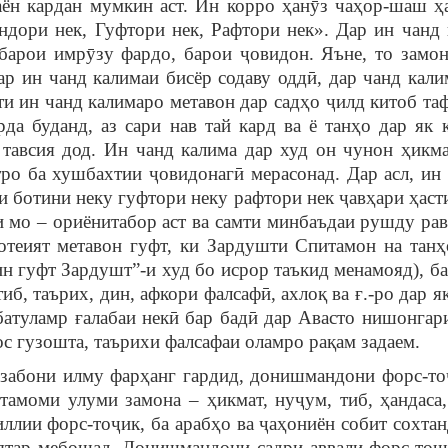
баён кардан мумкин аст. Ин корро ҳанӯз чаҳор-шаш ҳ
дори нек, Гуфтори нек, Рафтори нек». Дар ин чанд 
барои имрӯзу фардо, барои ҷовидон. Яъне, то замоне
ар ин чанд калимаи бисёр содаву оддӣ, дар чанд кали
и ин чанд калимаро метавон дар садҳо ҷилд китоб таф
да буданд, аз сари нав тай кард ва ё танҳо дар як
тавсия дод. Ин чанд калима дар худ он чунон ҳикма
тро ба хушбахтии ҷовидонагӣ мерасонад. Дар асл, ин
 ботини неку гуфтори неку рафтори нек ҷавҳари ҳасти
 мо – ориёнитабор аст ва самти минбаъдаи рушду ра
қотеият метавон гуфт, ки Зардушти Спитамон на тан
ин гуфт Зардушт”-и худ бо исрор таъкид менамояд), б
б, таърих, дин, афкори фалсафӣ, ахлоқ ва ғ.-ро дар я
атуламр ғалабаи некӣ бар бадӣ дар Авасто нишонгари
с гузошта, таърихи фалсафаи оламро рақам задаем.
ӣ забони илму фарҳанг гардид, донишмандони форс-то
тамоми улуми замона – ҳикмат, нуҷум, тиб, ҳандаса,
лии форс-тоҷик, ба арабҳо ва ҷаҳониён собит сохтан
оятар мебошад. Донишмандони садри аввали форс-то