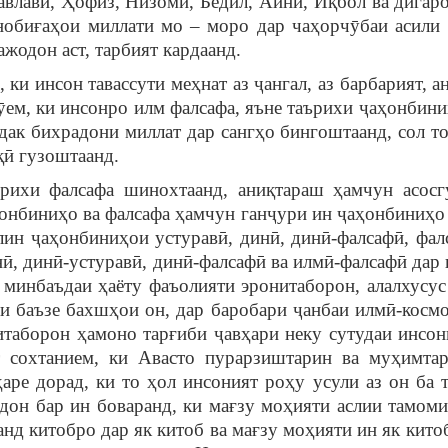
влавӣ, Ҳофиз, Низомӣ, Бедил, Айнӣ, Иқбол ва дигаро
нобиғаҳои миллати мо – моро дар чаҳорчӯбаи асили 
жодон аст, тарбият кардаанд.
ки инсон тавассути меҳнат аз ҷангал, аз барбарият, а
ӯем, ки инсонро илм фалсафа, яъне таърихи ҷаҳонби
ндак бихрадони миллат дар сангҳо бингоштаанд, сол то 
оқӣ гузоштаанд.
рихи фалсафа шинохтаанд, аниқтараш ҳамчун асос
онбиниҳо ва фалсафа ҳамчун ганҷури ин ҷаҳонбиниҳо х
лин ҷаҳонбиниҳои устуравӣ, динӣ, динӣ-фалсафӣ, фал
нӣ, динӣ-устуравӣ, динӣ-фалсафӣ ва илмӣ-фалсафӣ дар
 минбаъдаи ҳаёту фаъолияти эронитаборон, алалхусус
и баъзе бахшҳои он, дар баробари ҷанбаи илмӣ-косм
итаборон ҳамоно тарғиби ҷавҳари неку сутудаи инсо
 сохтанием, ки Авасто пурарзиштарин ва муҳимтар
аре дорад, ки то ҳол инсоният роҳу усули аз он ба 
дон бар ин боваранд, ки мағзу моҳияти аслии тамом
анд китобро дар як китоб ва мағзу моҳияти ин як кито