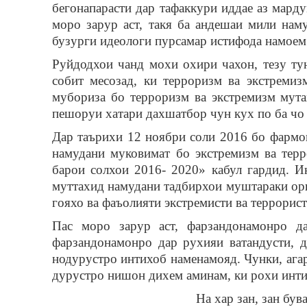
бегонапарасти дар тафаккури иддае аз мард
моро зарур аст, такя ба андешаи мили нам
бузурги идеологи пурсамар истифода намоем
Руйдодхои чанд мохи охири чахон, тезу т
собит месозад, ки терроризм ва экстреми
мубориза бо терроризм ва экстремизм мут
пешоруи хатари дахшатбор чун кух по ба чо 
Дар таърихи 12 ноябри соли 2016 бо фарм
намудани муковимат бо экстремизм ва тер
барои солхои 2016- 2020» кабул гардид. 
муттахид намудани тадбирхои муштараки ор
гояхо ва фаъолияти экстремисти ва террорист
Пас моро зарур аст, фарзандонамонро д
фарзандонамонро дар рухияи ватандусти, 
нодурустро интихоб наменамояд. Чунки, агар
дурустро нишон дихем аминам, ки рохи интих
На хар зан, зан був