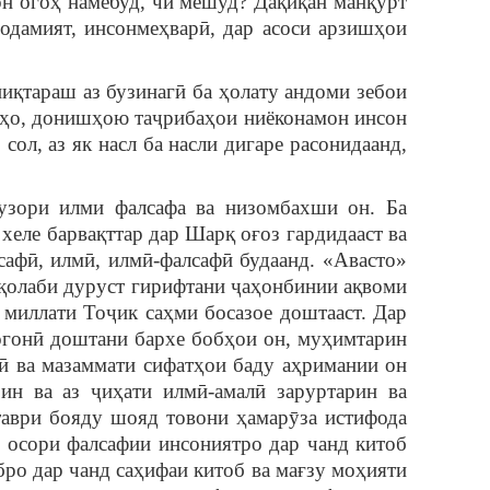
н огоҳ намебуд, чӣ мешуд? Дақиқан манқурт
одамият, инсонмеҳварӣ, дар асоси арзишҳои
ниқтараш аз бузинагӣ ба ҳолату андоми зебои
ниҳо, донишҳою таҷрибаҳои ниёконамон инсон
сол, аз як насл ба насли дигаре расонидаанд,
гузори илми фалсафа ва низомбахши он. Ба
еле барвақттар дар Шарқ оғоз гардидааст ва
сафӣ, илмӣ, илмӣ-фалсафӣ будаанд. «Авасто»
 қолаби дуруст гирифтани ҷаҳонбинии ақвоми
 миллати Тоҷик саҳми босазое доштааст. Дар
огонӣ доштани бархе бобҳои он, муҳимтарин
нӣ ва мазаммати сифатҳои баду аҳримании он
ин ва аз ҷиҳати илмӣ-амалӣ заруртарин ва
таври бояду шояд товони ҳамарӯза истифода
и осори фалсафии инсониятро дар чанд китоб
бро дар чанд саҳифаи китоб ва мағзу моҳияти