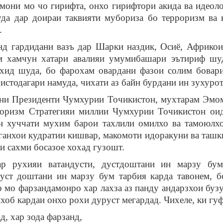
умони мо чо гирифта, онхо гирифтори акида ва идеоло
уда дар доираи таквияти мубориза бо терроризм ва 
.
унд гардидани вазъ дар Шарки наздик, Осиё, Африко
зм хамчун хатари авалияи умумибашари эътириф шуд
ахид шуда, бо фарохам овардани фазои солим бовар
истодагари намуда, чихати аз байн бурдани ин зухуро
они Президенти Чумхурии Точикистон, мухтарам Эмом
роризм Стратегияи миллии Чумхурии Точикистон оид
Ин хуччати мухим барои тахлили омилхо ва тамоюлхо
ганхои кудратии кишвар, макомоти идоракуни ва ташк
и сахми босазое хохад гузошт.
ар рухияи ватандусти, дустдоштани ин марзу бум
дуст доштани ин марзу бум тарбия карда тавонем, б
 мо фарзандамонро хар лахза аз панду андарзхои буз
об кардаи онхо рохи дуруст мегардад. Чихеле, ки гуф
ад, хар зода фарзанд,