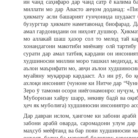
ин чанд саҳифаро дар чанд сатр ё калима 
миллати мо дар Авасто анҷом доданад: «Пин
ҳикмату асли башарият ғунҷонида шудааст 
бузургтар ҳикмате наметавонад биофарад. Д
амал гардонидани он ниҳоят душвор. Ҳикмат
мо аллакай шаш ҳазор сол то мелод тай кар
хонандагони макотиби миёнаву олӣ тартибу 
сурати дар амал татбиқ кардани он инсония
худшиносии миллии моро ташкил медиҳад, ки
аълои маърифати мо, авҷи аълои худшиносии
муайяну муқаррар кардааст. Аз ин рӯ, бо 
ахлоқи инсоният (чуноне ки Нитче дар “Чун
Зеро ӯ тамоми осори ниёгонамонро: нуҷум, ти
Муборизаи хайру шарр, некиву бадӣ ва оқиб
ҳеч як муболиға) худшиносии инсониятро асо
Дар давраи ислом, ҳангоме ки забони араб
забони арабӣ оварда, саромадони улум дар 
маҳсуб меёфтанд ва бар пояи худшиносии мил
онҳост, балки ба маротиб болотару гаронм