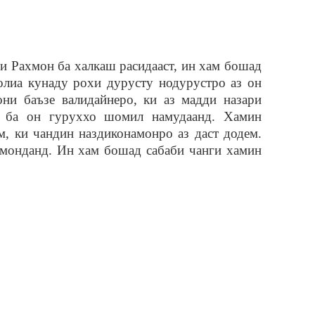
 Рахмон ба халкаш расидааст, ин хам бошад
лиа кунаду рохи дурусту нодурустро аз он
ни баъзе валидайнеро, ки аз мадди назари
о ба он гуруххо шомил намудаанд. Хамин
 ки чандин наздиконамонро аз даст додем.
 монданд. Ин хам бошад сабаби чанги хамин