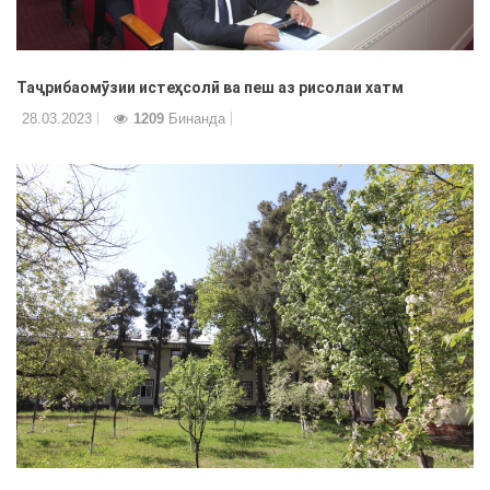
Таҷрибаомӯзии истеҳсолӣ ва пеш аз рисолаи хатм
28.03.2023
1209
Бинанда