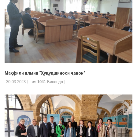
Маҳфили илмии “Ҳуқуқшиноси ҷавон”
30.03.2023
1041
Бинанда