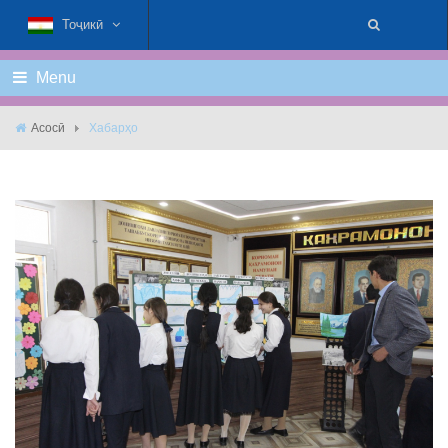
Тоҷикӣ
Menu
Асосӣ
Хабарҳо