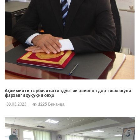
Аҳаммияти тарбияи ватандӯстии ҷавонон дар ташаккули
фарҳанги ҳуқуқии онҳо
30.03.2023
1225
Бинанда