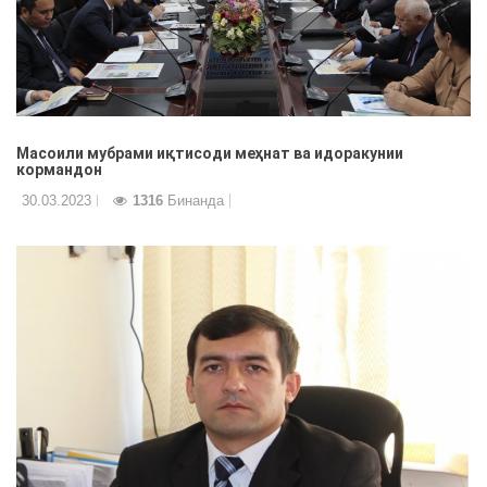
Масоили мубрами иқтисоди меҳнат ва идоракунии
кормандон
30.03.2023
1316
Бинанда