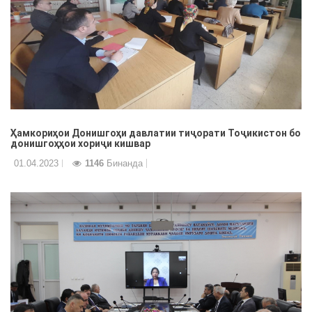
Ҳамкориҳои Донишгоҳи давлатии тиҷорати Тоҷикистон бо
донишгоҳҳои хориҷи кишвар
01.04.2023
1146
Бинанда