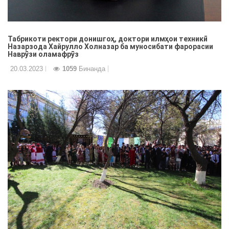
Табрикоти ректори донишгоҳ, доктори илмҳои техникӣ
Назарзода Хайрулло Холназар ба муносибати фарорасии
Наврӯзи оламафрӯз
20.03.2023
1059
Бинанда