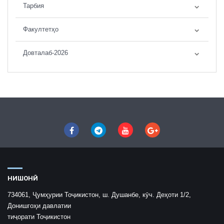
Тарбия
Факултетҳо
Довталаб-2026
НИШОНӢ
734061, Ҷумҳурии Тоҷикистон, ш. Душанбе, кӯч. Деҳоти 1/2,
Донишгоҳи давлатии
тиҷорати Тоҷикистон