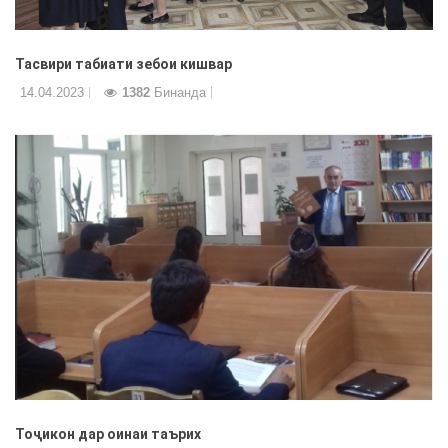
Тасвири табиати зебои кишвар
14.04.2023
1382
Бинанда
Тоҷикон дар оинаи таърих