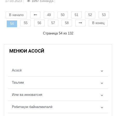
17.03.2023
1097
Бинанда
В начало
49
50
51
52
53
55
56
57
58
В конец
54
Страница 54 из 132
МЕНЮИ АСОСӢ
Асосӣ
Таълим
Илм ва инноватсия
Робитаҳои байналмилалӣ