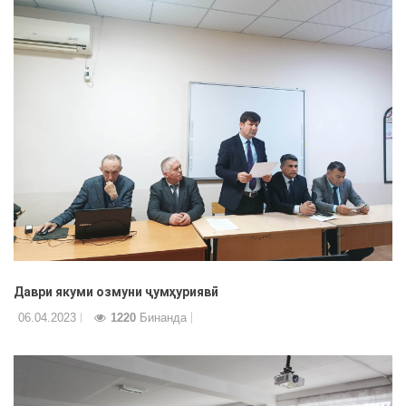
Даври якуми озмуни ҷумҳуриявӣ
06.04.2023
1220
Бинанда