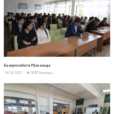
Ба муносибати Рӯзи ханда
04.04.2023
1137
Бинанда