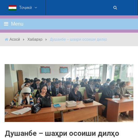
Тоҷикӣ
Menu
Асосӣ
Хабарҳо
Душанбе – шаҳри осоиши дилҳо
Душанбе – шаҳри осоиши дилҳо