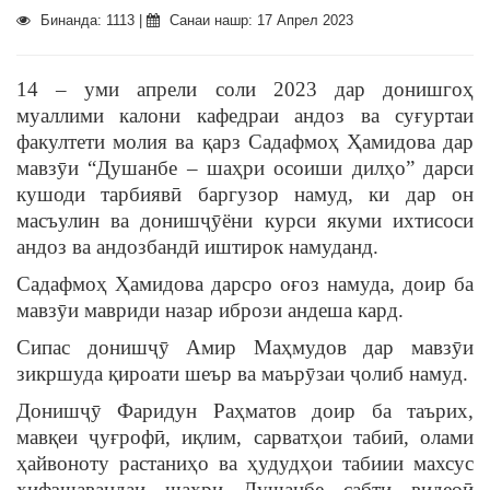
Бинанда: 1113 |
Санаи нашр: 17 Апрел 2023
14 – уми апрели соли 2023 дар донишгоҳ
муаллими калони кафедраи андоз ва суғуртаи
факултети молия ва қарз Садафмоҳ Ҳамидова дар
мавзӯи “Душанбе – шаҳри осоиши дилҳо” дарси
кушоди тарбиявӣ баргузор намуд, ки дар он
масъулин ва донишҷӯёни курси якуми ихтисоси
андоз ва андозбандӣ иштирок намуданд.
Садафмоҳ Ҳамидова дарсро оғоз намуда, доир ба
мавзӯи мавриди назар ибрози андеша кард.
Сипас донишҷӯ Амир Маҳмудов дар мавзӯи
зикршуда қироати шеър ва маърӯзаи ҷолиб намуд.
Донишҷӯ Фаридун Раҳматов доир ба таърих,
мавқеи ҷуғрофӣ, иқлим, сарватҳои табиӣ, олами
ҳайвоноту растаниҳо ва ҳудудҳои табиии махсус
ҳифзшавандаи шаҳри Душанбе сабти видеоӣ