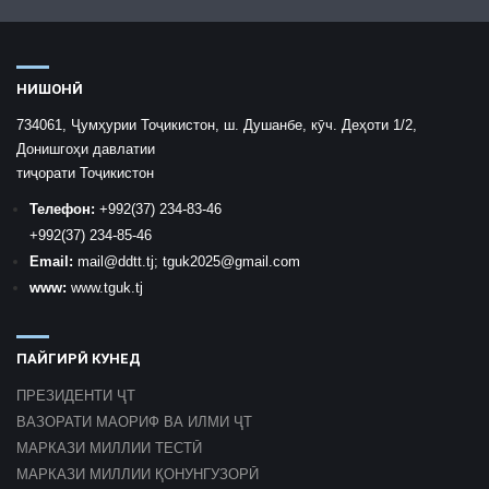
НИШОНӢ
734061, Ҷумҳурии Тоҷикистон, ш. Душанбе, кӯч. Деҳоти 1/2,
Донишгоҳи давлатии
тиҷорати Тоҷикистон
Телефон:
+992
(37) 234-83-46
+992
(37) 234-85-46
Email:
mail
@ddtt.tj
;
tguk2025@gmail.com
www:
www.tguk.tj
ПАЙГИРӢ КУНЕД
ПРЕЗИДЕНТИ ҶТ
ВАЗОРАТИ МАОРИФ ВА ИЛМИ ҶТ
МАРКАЗИ МИЛЛИИ ТЕСТӢ
МАРКАЗИ МИЛЛИИ ҚОНУНГУЗОРӢ