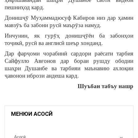
пешниҳод кард.
Донишҷӯ Муҳаммадюсуф Кабиров низ дар ҳамин
мавзӯъ ба забони русӣ маърӯза намуд.
Инчунин, як гурӯҳ донишҷӯён ба забонҳои
тоҷикӣ, русӣ ва англисӣ шеър хонданд.
Дар фарҷоми чорабинӣ сардори раёсати тарбия
Сайфулло Авғонов дар бораи рушду ободии
шаҳри Душанбе ва тарбияи маънавию ахлоқии
ҷавонон ибрози андеша кард.
Шуъбаи табъу нашр
МЕНЮИ АСОСӢ
Асосӣ