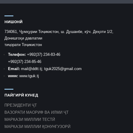
НИШОНӢ
734061, Ҷумҳурии Тоҷикистон, ш. Душанбе, кӯч. Деҳоти 1/2,
Донишгоҳи давлатии
тиҷорати Тоҷикистон
Телефон:
+992
(37) 234-83-46
+992
(37) 234-85-46
Email:
mail
@ddtt.tj
;
tguk2025@gmail.com
www:
www.tguk.tj
ПАЙГИРӢ КУНЕД
ПРЕЗИДЕНТИ ҶТ
ВАЗОРАТИ МАОРИФ ВА ИЛМИ ҶТ
МАРКАЗИ МИЛЛИИ ТЕСТӢ
МАРКАЗИ МИЛЛИИ ҚОНУНГУЗОРӢ