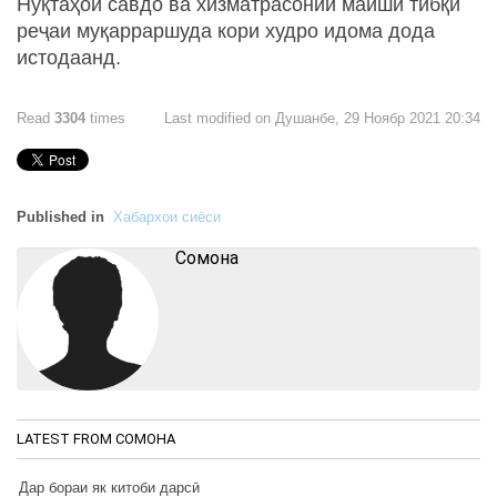
Нуқтаҳои савдо ва хизматрасонии маишӣ тибқи
реҷаи муқарраршуда кори худро идома дода
истодаанд.
Read
3304
times
Last modified on Душанбе, 29 Ноябр 2021 20:34
Published in
Хабархои сиёси
Cомона
LATEST FROM CОМОНА
Дар бораи як китоби дарсӣ