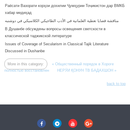
Раёсати Вазорати корҳои дохилии Ҷумҳурии Тоҷикистон дар ВМКБ
хабар медиҳад
مناقشة قضايا تغطية العلمانية في الأدب الطاجيكي الكلاسيكي في دوشنبه
В Душанбе обсуждены вопросы освещения светскости в
классической таджикской литературе
Issues of Coverage of Secularism in Classical Tajik Literature
Discussed in Dushanbe
More in this category:
« Общественный порядок в Хороге
полностью восстановлен
НЕРӮИ ҚОНУН ТВ БАДАХШОН »
back to top