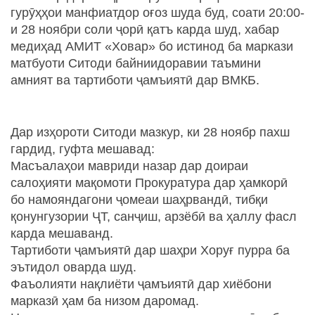
гурӯҳҳои манфиатдор оғоз шуда буд, соати 20:00-
и 28 ноябри соли ҷорӣ қатъ карда шуд, хабар
медиҳад АМИТ «Ховар» бо истинод ба маркази
матбуоти Ситоди байниидоравии таъмини
амният ва тартиботи ҷамъиятӣ дар ВМКБ.
Дар изҳороти Ситоди мазкур, ки 28 ноябр пахш
гардид, гуфта мешавад:
Масъалаҳои мавриди назар дар доираи
салоҳияти мақомоти Прокуратура дар ҳамкорӣ
бо намояндагони ҷомеаи шаҳрвандӣ, тибқи
қонунгузории ҶТ, санҷиш, арзёбӣ ва ҳаллу фасл
карда мешаванд.
Тартиботи ҷамъиятӣ дар шаҳри Хоруғ пурра ба
эътидол оварда шуд.
Фаъолияти нақлиёти ҷамъиятӣ дар хиёбони
марказӣ ҳам ба низом даромад.