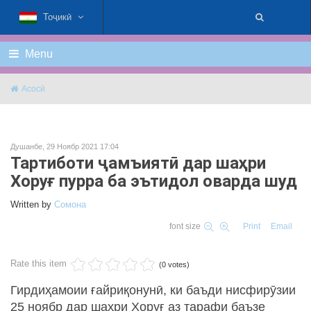
Тоҷикӣ
Menu
Асосӣ
Душанбе, 29 Ноябр 2021 17:04
Тартиботи ҷамъиятӣ дар шаҳри
Хоруғ пурра ба эътидол оварда шуд
Written by
Cомона
font size
Print
Email
Rate this item
(0 votes)
Гирдиҳамоии ғайриқонунӣ, ки баъди нисфирӯзии
25 ноябр дар шаҳри Хоруғ аз тарафи баъзе