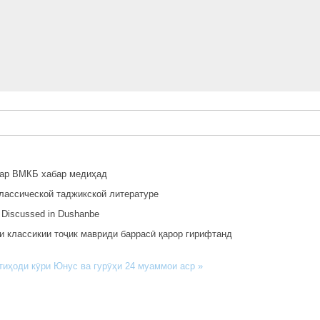
дар ВМКБ хабар медиҳад
лассической таджикской литературе
re Discussed in Dushanbe
 классикии тоҷик мавриди баррасӣ қарор гирифтанд
тиҳоди кӯри Юнус ва гурӯҳи 24 муаммои аср »