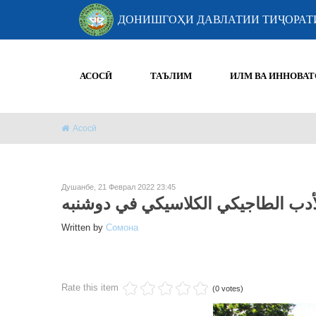
ДОНИШГОҲИ ДАВЛАТИИ ТИҶОРАТ
АСОСӢ
ТАЪЛИМ
ИЛМ ВА ИННОВАТ
Асосӣ
Душанбе, 21 Феврал 2022 23:45
لأدب الطاجيكي الكلاسيكي في دوشنبه
Written by
Cомона
Rate this item
(0 votes)