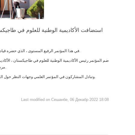
استضافت الأكاديمية الوطنية للعلوم في طاجيكستا
في هذا المؤتمر الرفيع المستوى ، الذي حضره قيادة الأكاديمية الوطنية للعلوم في طاجيكستان ، ووزارة التعليم والعلوم ، والعلماء والخبراء ، تمت مناقشة قضايا عكس العلمانية في الأدب الطاجيكي الكلاسيكي.
ضم المؤتمر رئيس الأكاديمية الوطنية للعلوم في طاجيكستان ، الأكا،
مرشح العلوم التاريخية رحمت كريم دولاتوف ، أستاذ الجامعة الوطنية الطاجيكية والناقد الأدبي حفيظ رحمان وآخرون تحدثوا في هذا الموضوع وعبروا عن آرائهم.
وتبادل المشاركون في المؤتمر العلمي وجهات النظر حول الفكر العلماني والفكر القومي ، والعلمانية كأساس لاستقرار الدولة والنظام الدستوري ، ودور التعليم والنظرة العلمية للعالم في تنمية واستقرار الدولة القومية.
Last modified on Сешанбе, 06 Декабр 2022 18:08