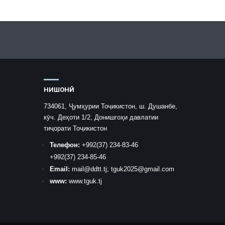
НИШОНӢ
734061, Ҷумҳурии Тоҷикистон, ш. Душанбе,
кӯч. Деҳоти 1/2, Донишгоҳи давлатии
тиҷорати Тоҷикистон
Телефон:
+992
(37) 234-83-46
+992
(37) 234-85-46
Email:
mail
@ddtt.tj
;
tguk2025@gmail.com
www:
www.tguk.tj