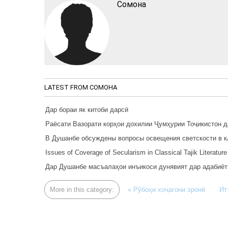
Cомона
LATEST FROM CОМОНА
Дар бораи як китоби дарсӣ
Раёсати Вазорати корҳои дохилии Ҷумҳурии Тоҷикистон 
В Душанбе обсуждены вопросы освещения светскости в к
Issues of Coverage of Secularism in Classical Tajik Literatu
Дар Душанбе масъалаҳои инъикоси дунявият дар адабиёти
More in this category:
« Рўбоҳи хоҷагони эронӣ
Ит