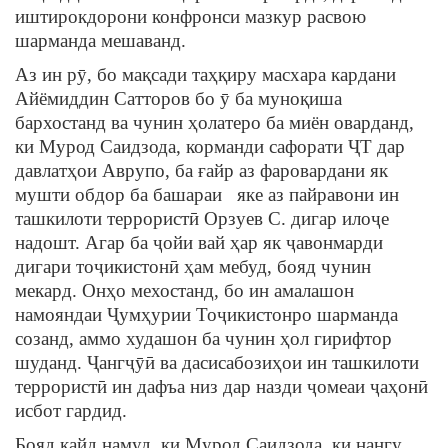
иштирокдорони конфронси мазкур расвою
шарманда мешаванд.
Аз ин рӯ, бо мақсади таҳқиру масхара кардани
Айёмиддин Сатторов бо ӯ ба муноқиша
бархостанд ва чунин ҳолатеро ба миён оварданд,
ки Мурод Саидзода, корманди сафорати ҶТ дар
давлатҳои Аврупо, ба ғайр аз фаровардани як
мушти обдор ба башараи яке аз пайравони ин
ташкилоти террористӣ Орзуев С. дигар илоҷе
надошт. Агар ба ҷойи вай ҳар як ҷавонмарди
дигари тоҷикистонӣ ҳам мебуд, бояд чунин
мекард. Онҳо мехостанд, бо ин амалашон
намояндаи Ҷумҳурии Тоҷикистонро шарманда
созанд, аммо худашон ба чунин ҳол гирифтор
шуданд. Ҷангҷӯӣ ва дасисабозиҳои ин ташкилоти
террористӣ ин дафъа низ дар назди ҷомеаи ҷаҳонӣ
исбот гардид.
Бояд қайд намуд, ки Мурод Саидзода, ки нангу