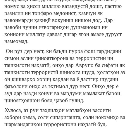
номус ва ҳисси миллию ватандӯстӣ дошт, пастию
разилии ин тоифаро медонист, ҳамчун як
ҷавонмарди ҳақиқӣ вокуниш нишон дод. Дар
ҷавоби чунин иғвогариҳои душманонаи ин
хоинони миллату давлат дигар ягон амале дуруст
намеомад.
Он рӯз дер нест, ки баъди пурра фош гардидани
симои аслии ҷинояткорона ва террористии ин
ташкилоти наҳзатӣ, онҳо дар Аврупо ба сифати як
ташкилоти террористӣ шинохта шуда, ҳолатҳои аз
он кишварҳо хориҷ кардан ва ё дастгир шудани
фаъолони онҳо аз эҳтимол дур нест. Онҳо дер ё
зуд дар назди қонун ва мардуми мамлакат барои
ҷиноятҳояшон бояд ҷавоб гӯянд.
Хулоса, аз рӯи таҳлилҳои матлабҳои васоити
ахбори омма, соли сипаригашта, соли нокомиҳо ва
шармандагиҳои террористони наҳзатӣ буд.