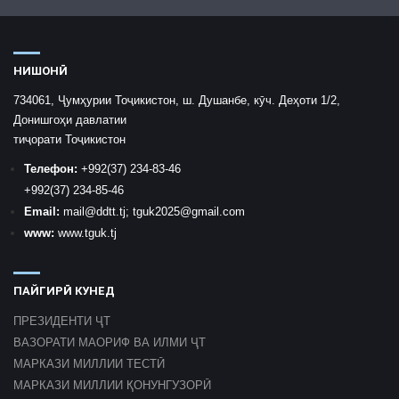
НИШОНӢ
734061, Ҷумҳурии Тоҷикистон, ш. Душанбе, кӯч. Деҳоти 1/2,
Донишгоҳи давлатии
тиҷорати Тоҷикистон
Телефон:
+992
(37) 234-83-46
+992
(37) 234-85-46
Email:
mail
@ddtt.tj
;
tguk2025@gmail.com
www:
www.tguk.tj
ПАЙГИРӢ КУНЕД
ПРЕЗИДЕНТИ ҶТ
ВАЗОРАТИ МАОРИФ ВА ИЛМИ ҶТ
МАРКАЗИ МИЛЛИИ ТЕСТӢ
МАРКАЗИ МИЛЛИИ ҚОНУНГУЗОРӢ