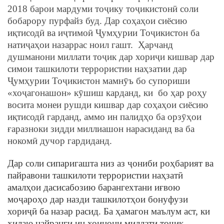
2018 барои мардуми тоҷику тоҷикистонӣ соли
бобарору пурфайз буд. Дар соҳаҳои сиёсию
иқтисодӣ ва иҷтимоӣ Ҷумҳурии Тоҷикистон ба
натиҷаҳои назаррас ноил гашт. Ҳарчанд
душманони миллати тоҷик дар хориҷи кишвар дар
симои ташкилоти террористии наҳзатии дар
Ҷумҳурии Тоҷикистон мамнӯъ бо супориши
«хоҷагонашон» кӯшиш карданд, ки бо ҳар роҳу
восита монеи рушди кишвар дар соҳаҳои сиёсию
иқтисодӣ гарданд, аммо ин палидҳо ба орзӯҳои
ғаразноки зидди миллиашон нарасиданд ва ба
нокомӣ дучор гардиданд.
Дар соли сипаригашта низ аз ҷониби роҳбарият ва
пайравони ташкилоти террористии наҳзатӣ
амалҳои дасисабозию барангехтани иғвою
моҷароҳо дар назди ташкилотҳои бонуфузи
хориҷӣ ба назар расид. Ба ҳамагон маълум аст, ки
ҳилаю найранги ин хоинони миллати тоҷик