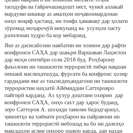
тасодуфи ва ѓайричашмдошт нест, чункӣ аллакай
мардуми кишвар аз амалҳои ноҷавонмардонаи
онҳо воқиф ҳастанд, ин тоифа ҳамавақт дар ҳолати
зӯромад моҷароҷӯӣ мекунанд ва усулҳои пасту
разилонаи худро ба кор мебаранд.
Яке аз дасисабозии навбатии ин хоинон дар рафти
конфронси САҲА дар шањри Варшаваи Лаҳистон
дар моҳи сентябри соли 2018 буд. Роҳбарону
фаъолони ин ташкилоти террористӣ тибқи нақшаи
пешакӣ маслиҳатшуда, фурсати ба конфронс ҳозир
гардидани яке аз таъсисдиҳандагони ин ташкилоти
террористии наҳзатӣ Айёмиддин Сатторовро
пайгирӣ карданд. Аз ҳузур доштани охирин дар
конфронси САҲА, онҳо сахт дар ҳарос буданд,
зеро Сатторов А. шоҳиди тамоми бедодгариҳо,
ҷиноятҳо ва хиёнати роҳбарон ва пайравони ин
ташкилоти террористӣ мебошад ва бо ин далелҳо
мақсадҳои аслии онҳоро ошкор карда, дар назди