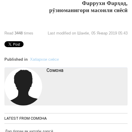
Фаррухи Фарҳод,
рӯзноманигори масоили сиёсӣ
Read
3448
times
Last modified on Шанбе, 05 Январ 2019 05:43
Published in
Хабархои сиёси
Cомона
LATEST FROM CОМОНА
Дар бораи як китоби дарсӣ