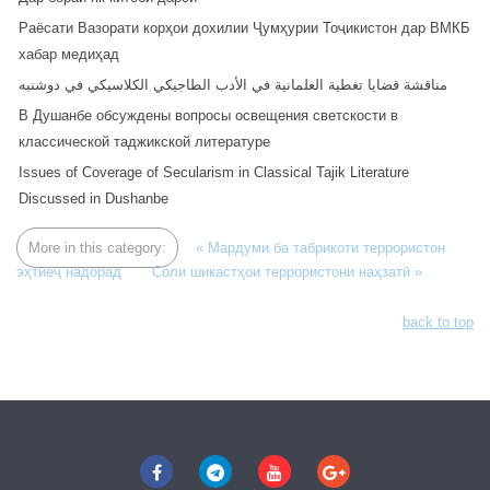
Раёсати Вазорати корҳои дохилии Ҷумҳурии Тоҷикистон дар ВМКБ
хабар медиҳад
مناقشة قضايا تغطية العلمانية في الأدب الطاجيكي الكلاسيكي في دوشنبه
В Душанбе обсуждены вопросы освещения светскости в
классической таджикской литературе
Issues of Coverage of Secularism in Classical Tajik Literature
Discussed in Dushanbe
More in this category:
« Мардуми ба табрикоти террористон
эҳтиёҷ надорад
Соли шикастҳои террористони наҳзатӣ »
back to top