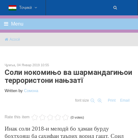
Тоҷикӣ
Menu
Асосӣ
Ҷумъа, 04 Январ 2019 10:55
Соли нокомињо ва шармандагињои
террористони нањзатї
Written by
Cомона
font size
Print
Email
Rate this item
(0 votes)
Инак соли 2018-и мелодӣ бо ҳамаи бурду
бохтҳояш ба саҳифаи таърих ворид гашт. Соил