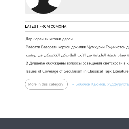
LATEST FROM CОМОНА
Дар бораи як китоби дарсӣ
Раёсати Вазорати корҳои дохилии Ҷумҳурии Тоҷикистон 
 قضايا تغطية العلمانية في الأدب الطاجيكي الكلاسيكي في دوشنبه
В Душанбе обсуждены вопросы освещения светскости в к
Issues of Coverage of Secularism in Classical Tajik Literatu
More in this category:
« Бобоҷон Қаюмов, худфурӯхтае