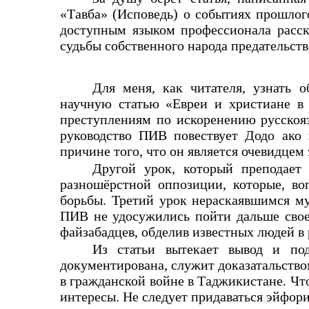
«Тавба» (Исповедь) о событиях прошлого
доступным языком профессионала расск
судьбы собственного народа предательст
Для меня, как читателя, узнать 
научную статью «Евреи и христиане в 
преступлениям по искоренению русскояз
руководство ПИВ повествует Додо ако 
причине того, что он является очевидцем
Другой урок, который преподает 
разношёрстной оппозиции, которые, во
борьбы. Третий урок нераскаявшимся му
ПИВ не удосужились пойти дальше своег
файзабадцев, обделив известных людей в
Из статьи вытекает вывод и по
документирована, служит доказатальством
в гражданской войне в Таджикистане. Что
интересы. Не следует придаваться эйфор