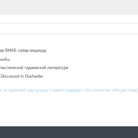
дар ВМКБ хабар медиҳад
مناقشة
лассической таджикской литературе
re Discussed in Dushanbe
 ки одамгарӣ дар вуҷуди ӯ қирон овардааст (Аз силсилаи «Инҳоро бояд