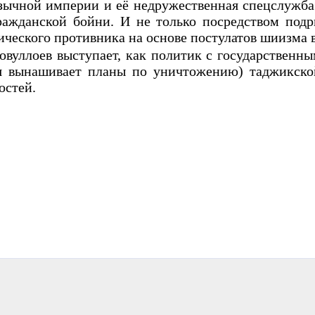
язычной империи и её недружественная спецслужб
ражданской бойни. И не только посредством подр
огического противника на основе постулатов шииз
овуллоев выступает, как политик с государственн
я вынашивает планы по уничтожению) таджикской
нностей.