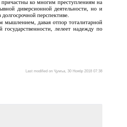
а причастны ко многим преступлениям на
ывной диверсионной деятельности, но и
ма в долгосрочной перспективе.
ым мышлением, давая отпор тоталитарной
 государственности, лелеет надежду по
Last modified on Ҷумъа, 30 Ноябр 2018 07:38