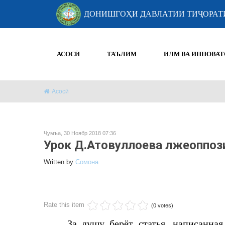
ДОНИШГОҲИ ДАВЛАТИИ ТИҶОРАТ
АСОСӢ
ТАЪЛИМ
ИЛМ ВА ИННОВАТ
Асосӣ
Ҷумъа, 30 Ноябр 2018 07:36
Урок Д.Атовуллоева лжеоппоз
Written by
Cомона
Rate this item
(0 votes)
За душу берёт статья, написанна