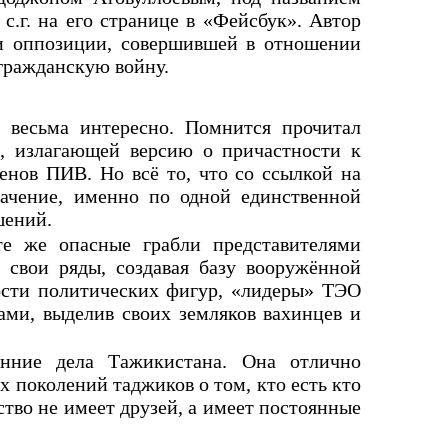
с.г. на его странице в «Фейсбук». Автор
ти оппозиции, совершившей в отношении
гражданскую войну.
о весьма интересно. Помнится прочитал
», излагающей версию о причастности к
енов ПИВ. Но всё то, что со ссылкой на
начение, именно по одной единственной
шений.
те же опасные грабли представителями
 свои ряды, создавая базу вооружённой
ности политических фигур, «лидеры» ТЭО
ами, выделив своих земляков вахинцев и
нние дела Тажикистана. Она отлично
х поколений таджиков о том, кто есть кто
ство не имеет друзей, а имеет постоянные