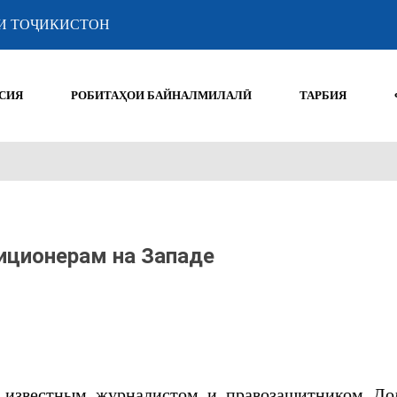
И ТОҶИКИСТОН
СИЯ
РОБИТАҲОИ БАЙНАЛМИЛАЛӢ
ТАРБИЯ
иционерам на Западе
я известным журналистом и правозащитником До