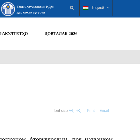
Тоҷикӣ
ФАКУЛТЕТҲО
ДОВТАЛАБ-2026
font size
Print
Email
доджоном Атовуллоевым, под названием