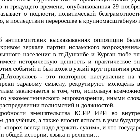
 и грядущего времени, опубликованная 29 ноября 
азывает о подлости, политической безграмотнос
во, в последствии переросшее в крупномасштабную 
об антисемитских высказываниях оппозиции был
кривом зеркале партии исламского возрождения
ычного населения в гг.Душанбе и Курган-тюбе чл
имеет историческую ценность и практическое з
 этих событий и был вхож в узкий круг принятия ре
Д.Атовуллоев - это повторное наступление на 
преки здравому смыслу, рекрутируют молодёжь в
ллам заключается в том, что, используя возмож
о узкоместнического мировоззрения, иными слов
 распределении полномочий и должностей.
дробности вмешательства КСИР ИРИ во внутре
 для учёных, а также вносит ясность в умы будущи
 «порох всегда надо держать сухим», и что государ
ии общей истории, языка и религии…