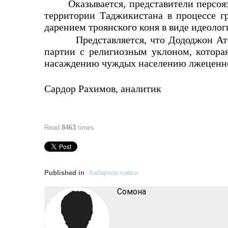
Оказывается, представители персо
территории Таджикистана в процессе г
дарением троянского коня в виде идеол
Представляется, что Дододжон Ат
партии с религиозным уклоном, котора
насаждению чуждых населению лжеце
Сардор Рахимов, аналитик
Read
8463
times
Published in
Хабархои сиёси
Cомона