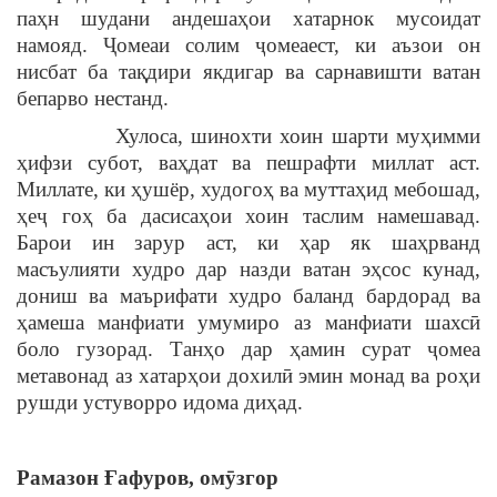
паҳн шудани андешаҳои хатарнок мусоидат
намояд. Ҷомеаи солим ҷомеаест, ки аъзои он
нисбат ба тақдири якдигар ва сарнавишти ватан
бепарво нестанд.
Хулоса, шинохти хоин шарти муҳимми
ҳифзи субот, ваҳдат ва пешрафти миллат аст.
Миллате, ки ҳушёр, худогоҳ ва муттаҳид мебошад,
ҳеҷ гоҳ ба дасисаҳои хоин таслим намешавад.
Барои ин зарур аст, ки ҳар як шаҳрванд
масъулияти худро дар назди ватан эҳсос кунад,
дониш ва маърифати худро баланд бардорад ва
ҳамеша манфиати умумиро аз манфиати шахсӣ
боло гузорад. Танҳо дар ҳамин сурат ҷомеа
метавонад аз хатарҳои дохилӣ эмин монад ва роҳи
рушди устуворро идома диҳад.
Рамазон Ғафуров, омӯзгор