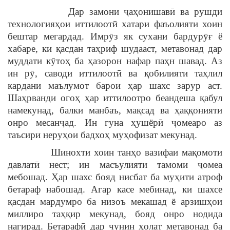
Дар замони ҷаҳонишавӣ ва рушди
технологияҳои иттилоотӣ хатари фаъолияти хоин
бештар мегардад. Имрӯз як сухани бардурӯғ ё
хабаре, ки қасдан таҳриф шудааст, метавонад дар
муддати кӯтоҳ ба ҳазорон нафар паҳн шавад. Аз
ин рӯ, саводи иттилоотӣ ва қобилияти таҳлил
кардани маълумот барои ҳар шахс зарур аст.
Шаҳрванди огоҳ ҳар иттилоотро беандеша қабул
намекунад, балки манбаъ, мақсад ва ҳаққонияти
онро месанҷад. Ин гуна ҳушёрӣ ҷомеаро аз
таъсири неруҳои бадхоҳ муҳофизат мекунад.
Шинохти хоин танҳо вазифаи мақомоти
давлатӣ нест; ин масъулияти тамоми ҷомеа
мебошад. Ҳар шахс бояд нисбат ба муҳити атроф
бетараф набошад. Агар касе мебинад, ки шахсе
қасдан мардумро ба низоъ мекашад ё арзишҳои
миллиро таҳқир мекунад, бояд онро нодида
нагирад. Бетарафӣ дар чунин ҳолат метавонад ба