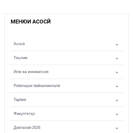
МЕНЮИ АСОСӢ
Асосӣ
Таълим
Илм ва инноватсия
Робитаҳои байналмилалӣ
Тарбия
Факултетҳо
Довталаб-2026