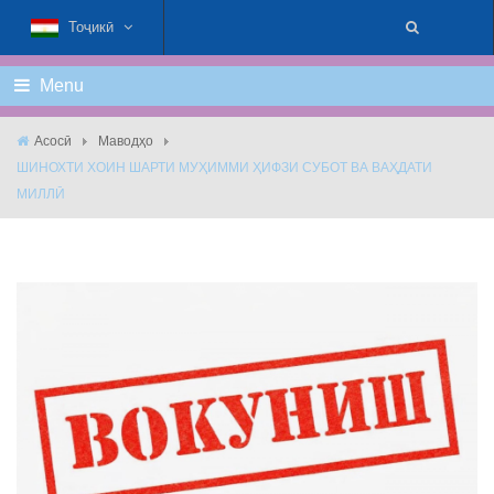
Тоҷикӣ
Menu
Асосӣ
Маводҳо
ШИНОХТИ ХОИН ШАРТИ МУҲИММИ ҲИФЗИ СУБОТ ВА ВАҲДАТИ
МИЛЛӢ