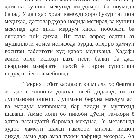
ҳамеша кӯшиш мекунад мардумро ба ноумедӣ
барад. Ӯ дар ҳар ҳолат камбудиҳоро бузург нишон
медиҳад, дастовардҳоро нодида мегирад ва кӯшиш
мекунад дар дили мардум ҳисси нобоварӣ ба
ояндаро ҷой диҳад. Ин гуна афрод одатан аз
мушкилоти ҷомеа истифода бурда, онҳоро ҳамчун
воситаи таблиғоти худ қарор медиҳанд. Ҳадафи
аслии онҳо ислоҳи вазъ нест, балки ба даст
овардани манфиати шахсӣ ё иҷрои супориши
неруҳои бегона мебошад.
Таърих исбот кардааст, ки миллатҳо бештар
аз дасти хоинони дохилӣ осеб дидаанд, на аз
душманони ошкор. Душмани беруна маълум аст
ва мардум метавонанд бар зидди ӯ муттаҳид
шаванд. Аммо хоин бо ниқоби дӯстӣ, ғамхорӣ ё
ҳатто ватандӯстӣ баромад мекунад. Ӯ метавонад
худро ҳамчун шахси ғамхори миллат нишон
диҳад, аммо дар амал тухми тафриқа мекорад. Аз