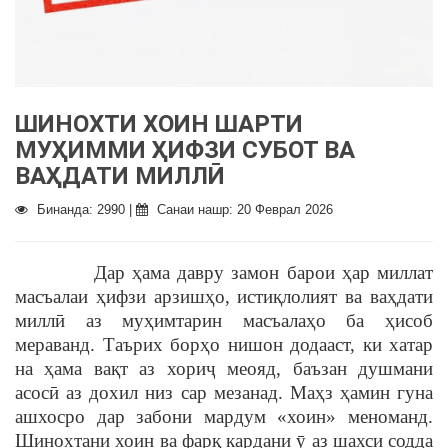
ШИНОХТИ ХОИН ШАРТИ
МУҲИММИ ҲИФЗИ СУБОТ ВА
ВАҲДАТИ МИЛЛӢ
Бинанда: 2990 |
Санаи нашр: 20 Феврал 2026
Дар ҳама давру замон барои ҳар миллат
масъалаи ҳифзи арзишҳо, истиқлолият ва ваҳдати
миллӣ аз муҳимтарин масъалаҳо ба ҳисоб
мераванд. Таърих борҳо нишон додааст, ки хатар
на ҳама вақт аз хориҷ меояд, баъзан душмани
асосӣ аз дохил низ сар мезанад. Маҳз ҳамин гуна
ашхосро дар забони мардум «хоин» меноманд.
Шинохтани хоин ва фарқ кардани ӯ аз шахси содда