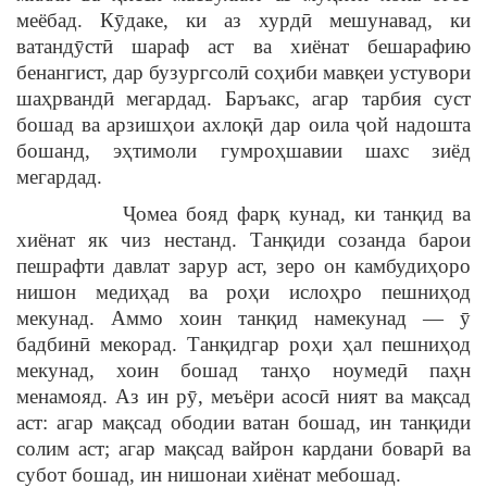
меёбад. Кӯдаке, ки аз хурдӣ мешунавад, ки
ватандӯстӣ шараф аст ва хиёнат бешарафию
бенангист, дар бузургсолӣ соҳиби мавқеи устувори
шаҳрвандӣ мегардад. Баръакс, агар тарбия суст
бошад ва арзишҳои ахлоқӣ дар оила ҷой надошта
бошанд, эҳтимоли гумроҳшавии шахс зиёд
мегардад.
Ҷомеа бояд фарқ кунад, ки танқид ва
хиёнат як чиз нестанд. Танқиди созанда барои
пешрафти давлат зарур аст, зеро он камбудиҳоро
нишон медиҳад ва роҳи ислоҳро пешниҳод
мекунад. Аммо хоин танқид намекунад — ӯ
бадбинӣ мекорад. Танқидгар роҳи ҳал пешниҳод
мекунад, хоин бошад танҳо ноумедӣ паҳн
менамояд. Аз ин рӯ, меъёри асосӣ ният ва мақсад
аст: агар мақсад ободии ватан бошад, ин танқиди
солим аст; агар мақсад вайрон кардани боварӣ ва
субот бошад, ин нишонаи хиёнат мебошад.