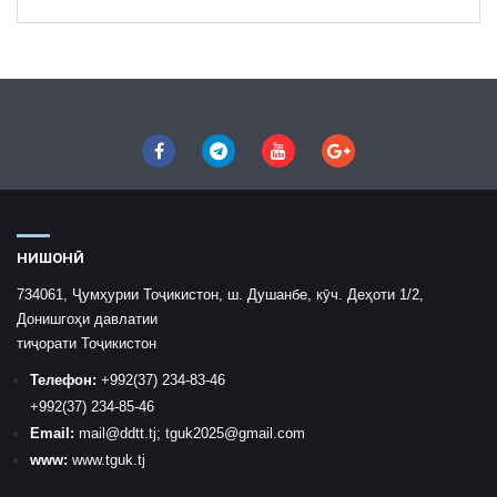
НИШОНӢ
734061, Ҷумҳурии Тоҷикистон, ш. Душанбе, кӯч. Деҳоти 1/2,
Донишгоҳи давлатии
тиҷорати Тоҷикистон
Телефон:
+992
(37) 234-83-46
+992
(37) 234-85-46
Email:
mail
@ddtt.tj
;
tguk2025@gmail.com
www:
www.tguk.tj