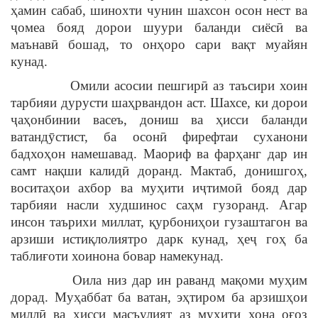
ҳамин сабаб, шинохти чунин шахсон осон нест ва
ҷомеа бояд дорои шуури баланди сиёсӣ ва
маънавӣ бошад, то онҳоро сари вақт муайян
кунад.
Омили асосии пешгирӣ аз таъсири хоин
тарбияи дурусти шаҳрвандон аст. Шахсе, ки дорои
ҷаҳонбинии васеъ, дониш ва ҳисси баланди
ватандӯстист, ба осонӣ фирефтаи суханони
бадхоҳон намешавад. Маориф ва фарҳанг дар ин
самт нақши калидӣ доранд. Мактаб, донишгоҳ,
воситаҳои ахбор ва муҳити иҷтимоӣ бояд дар
тарбияи насли худшинос саҳм гузоранд. Агар
инсон таърихи миллат, қурбониҳои гузаштагон ва
арзиши истиқлолиятро дарк кунад, ҳеҷ гоҳ ба
таблиғоти хоинона бовар намекунад.
Оила низ дар ин раванд мақоми муҳим
дорад. Муҳаббат ба ватан, эҳтиром ба арзишҳои
миллӣ ва ҳисси масъулият аз муҳити хона оғоз