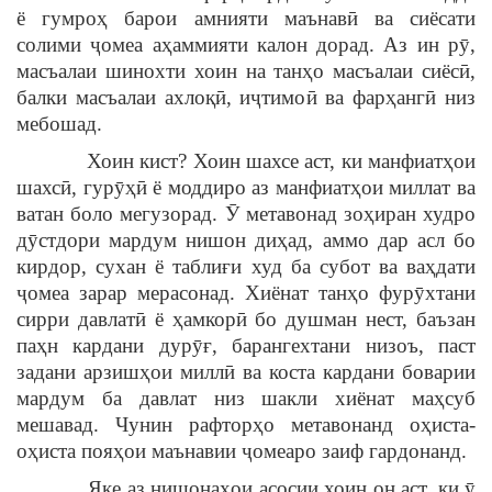
ё гумроҳ барои амнияти маънавӣ ва сиёсати
солими ҷомеа аҳаммияти калон дорад. Аз ин рӯ,
масъалаи шинохти хоин на танҳо масъалаи сиёсӣ,
балки масъалаи ахлоқӣ, иҷтимоӣ ва фарҳангӣ низ
мебошад.
Хоин кист? Хоин шахсе аст, ки манфиатҳои
шахсӣ, гурӯҳӣ ё моддиро аз манфиатҳои миллат ва
ватан боло мегузорад. Ӯ метавонад зоҳиран худро
дӯстдори мардум нишон диҳад, аммо дар асл бо
кирдор, сухан ё таблиғи худ ба субот ва ваҳдати
ҷомеа зарар мерасонад. Хиёнат танҳо фурӯхтани
сирри давлатӣ ё ҳамкорӣ бо душман нест, баъзан
паҳн кардани дурӯғ, барангехтани низоъ, паст
задани арзишҳои миллӣ ва коста кардани боварии
мардум ба давлат низ шакли хиёнат маҳсуб
мешавад. Чунин рафторҳо метавонанд оҳиста-
оҳиста пояҳои маънавии ҷомеаро заиф гардонанд.
Яке аз нишонаҳои асосии хоин он аст, ки ӯ