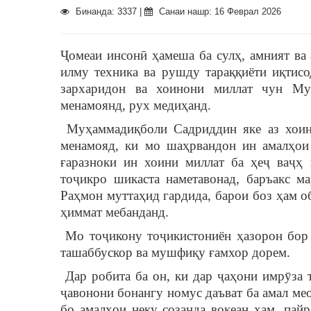
Бинанда: 3337 |
Санаи нашр: 16 Феврал 2026
Ҷомеаи инсонӣ ҳамеша ба сулҳ, амният ва
илму техника ва рушду тараққиёти иқтисо
зархаридон ва хоинони миллат чун Му
менамоянд, рух медиҳанд.
Муҳаммадиқболи Садриддин яке аз хоино
менамояд, ки мо шаҳрвандон ин амалҳои
ғаразноки ин хоини миллат ба ҳеҷ ваҷҳ 
тоҷикро шикаста наметавонад, баръакс 
Раҳмон муттаҳид гардида, барои боз ҳам 
ҳиммат мебанданд.
Мо тоҷикону тоҷикистониён ҳазорон бор 
ташаббускор ва мушфиқу ғамхор дорем.
Дар робита ба он, ки дар ҷаҳони имрӯза 
ҷавонони бонангу номус даъват ба амал мео
бо амалҳои неку созанда воқеан ҳам, пай