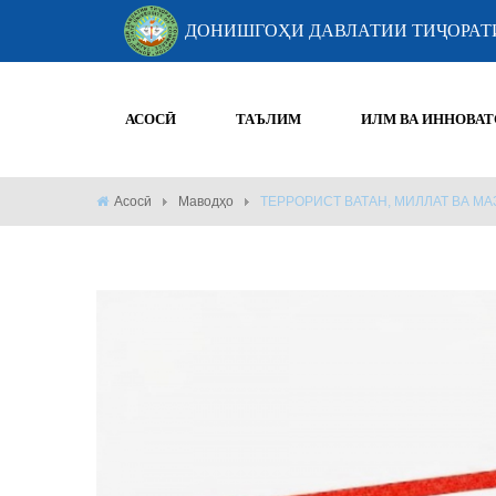
ДОНИШГОҲИ ДАВЛАТИИ ТИҶОРАТ
АСОСӢ
ТАЪЛИМ
ИЛМ ВА ИННОВАТ
Асосӣ
Маводҳо
ТЕРРОРИСТ ВАТАН, МИЛЛАТ ВА МА