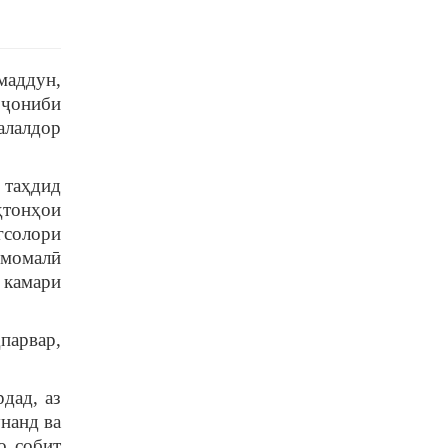
маддун,
 ҷониби
алалдор
 таҳдид
ҳтонҳои
гсолори
Эмомалӣ
 камари
парвар,
дад, аз
нанд ва
о собит