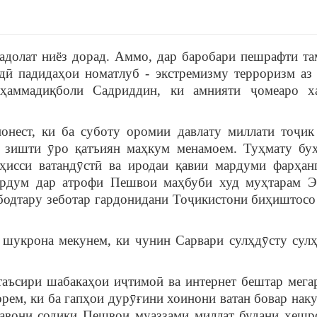
 адолат ниёз дорад. Аммо, дар баробари пешрафти та
дӣ падидаҳои номатлуб - экстремизму терроризм аз
ҳаммадиқболи Садриддин, ки амнияти ҷомеаро х
нест, ки ба суботу оромии давлату миллати тоҷик
 зишти ӯро қатъиян маҳкум менамоем. Туҳмату бу
ҳисси ватандӯстӣ ва иродаи қавии мардуми фарҳан
мардум дар атрофи Пешвои маҳбуби худ муҳтарам 
ободтару зеботар гардонидани Тоҷикистони биҳиштосо
шукрона мекунем, ки чунин Сарвари сулҳдӯсту сулҳ
таъсири шабакаҳои иҷтимоӣ ва интернет бештар мегар
рем, ки ба гапҳои дурӯғини хоинони ватан бовар наку
равони содиқи Пешвои муаззами миллат будани хешр