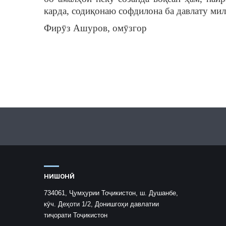
карда, содиқонаю софдилона ба давлату мил
Фирӯз Ашуров, омӯзгор
НИШОНӢ
734061, Ҷумҳурии Тоҷикистон, ш. Душанбе,
кӯч. Деҳоти 1/2, Донишгоҳи давлатии
тиҷорати Тоҷикистон