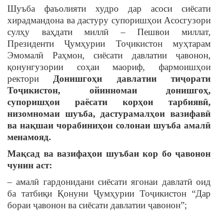
Шуъба фаъолияти худро дар асоси сиёсати
хирадмандона ва дастуру супоришҳои Асосгузори
сулҳу ваҳдати миллӣ – Пешвои миллат,
Президенти Ҷумҳурии Тоҷикистон муҳтарам
Эмомалӣ Раҳмон, сиёсати давлатии ҷавонон,
қонунгузории соҳаи маориф, фармоишҳои
ректори
Донишгоҳи
давлатии
тиҷорати
Тоҷикистон
,
ойинномаи
донишгоҳ
,
супоришҳои
раёсати
корҳои
тарбиявӣ
,
низомномаи
шуъба
,
дастурамалҳои
вазифавӣ
ва
нақшаи
чорабиниҳои
солонаи
шуъба
амалӣ
менамояд
.
Мақсад
ва
вазифаҳои
шуъбаи
кор
бо
ҷавонон
чунин
аст
:
– амалӣ гардонидани сиёсати ягонаи давлатӣ оид
ба татбиқи Қонуни Ҷумҳурии Тоҷикистон “Дар
бораи ҷавонон ва сиёсати давлатии ҷавонон”;