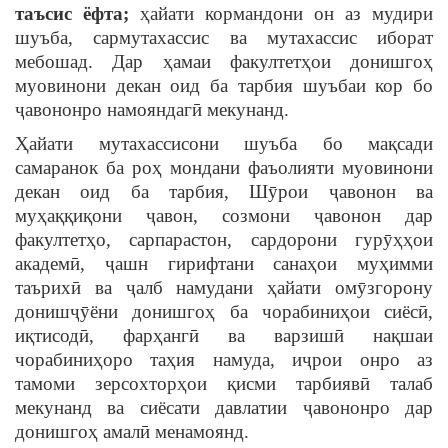
таъсис
ёфта
;
ҳайати кормандони он аз мудири
шуъба, сармутахассис ва мутахассис иборат
мебошад. Дар ҳамаи факултетҳои донишгоҳ
муовинони декан оид ба тарбия шуъбаи кор бо
ҷавононро намояндагӣ мекунанд.
Ҳайати мутахассисони шуъба бо мақсади
самаранок ба роҳ мондани фаъолияти муовинони
декан оид ба тарбия, Шӯрои ҷавонон ва
муҳаққиқони ҷавон, созмони ҷавонон дар
факултетҳо, сарпарастон, сардорони гурӯҳҳои
академӣ, ҷашн гирифтани санаҳои муҳимми
таърихӣ ва ҷалб намудани ҳайати омӯзгорону
донишҷӯёни донишгоҳ ба чорабиниҳои сиёсӣ,
иқтисодӣ, фарҳангӣ ва варзишӣ нақшаи
чорабиниҳоро таҳия намуда, иҷрои онро аз
тамоми зерсохторҳои қисми тарбиявӣ талаб
мекунанд ва сиёсати давлатии ҷавононро дар
донишгоҳ амалӣ менамоянд.