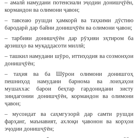
– амалӣ намудани потенсиали эҷодии донишҷӯён,
кормандон ва олимони ҷавон;
– тавсеаю рушди ҳамкорӣ ва таҳкими дӯстию
бародарӣ дар байни донишҷӯён ва олимони ҷавон;
– тарбияи донишҷӯён дар рӯҳияи эҳтиром ба
арзишҳо ва муқаддасоти миллӣ;
– ташкил намудани шӯро, иттиҳодия ва созмонҳои
донишҷӯён;
– таҳия ва ба Шӯрои олимони донишгоҳ
пешниҳод намудани барнома ва лоиҳаҳои
мушаххас барои беҳтар гардонидани зисту
зиндагонии донишҷӯён, кормандон ва олимони
ҷавон;
– мусоидат ва саҳмгузорӣ дар самти рушди
фарҳанг, маънавият, ахлоқи ҷавонон ва корҳои
эҷодии донишҷӯён;