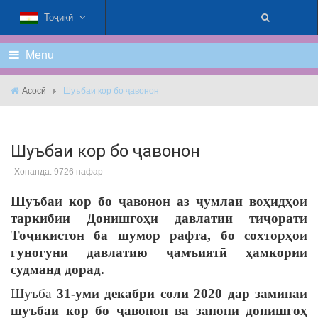
Тоҷикӣ
Menu
Асосӣ
Шуъбаи кор бо ҷавонон
Шуъбаи кор бо ҷавонон
Хонанда: 9726 нафар
Шуъбаи
кор
бо
ҷавонон
аз
ҷумлаи
воҳидҳои
таркибии
Донишгоҳи
давлатии
тиҷорати
Тоҷикистон
ба
шумор
рафта
,
бо
сохторҳои
гуногуни
давлатию
ҷамъиятӣ
ҳамкории
судманд
дорад
.
Шуъба
31-
уми
декабри
соли
2020
дар
заминаи
шуъбаи
кор
бо
ҷавонон
ва
занони
донишгоҳ