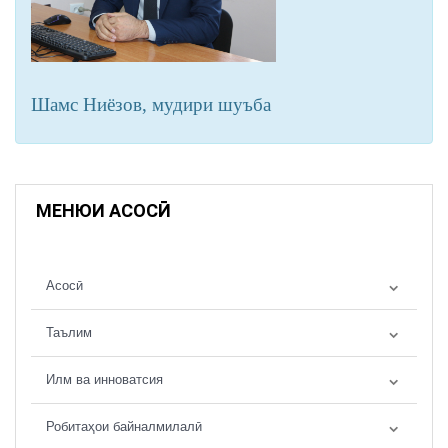
Шамс Ниёзов, мудири шуъба
МЕНЮИ АСОСӢ
Асосӣ
Таълим
Илм ва инноватсия
Робитаҳои байналмилалӣ