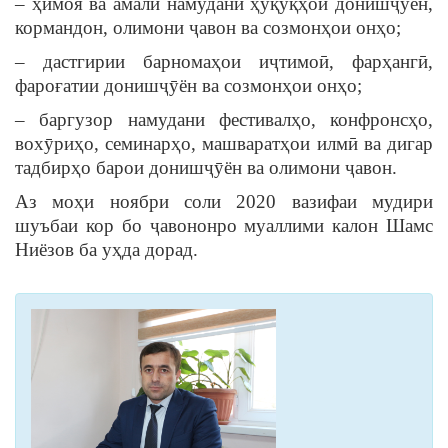
– ҳимоя ва амалӣ намудани ҳуқуқҳои донишҷӯён,
кормандон, олимони ҷавон ва созмонҳои онҳо;
– дастгирии барномаҳои иҷтимоӣ, фарҳангӣ,
фароғатии донишҷӯён ва созмонҳои онҳо;
– баргузор намудани фестивалҳо, конфронсҳо,
вохӯриҳо, семинарҳо, машваратҳои илмӣ ва дигар
тадбирҳо барои донишҷӯён ва олимони ҷавон.
Аз моҳи ноябри соли 2020 вазифаи мудири
шуъбаи кор бо ҷавононро муаллими калон Шамс
Ниёзов ба уҳда дорад.