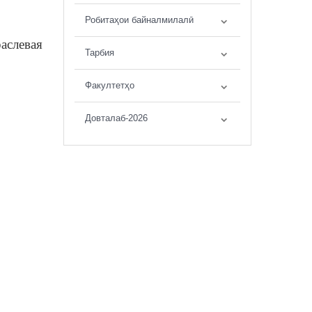
Робитаҳои байналмилалӣ
аслевая
Тарбия
Факултетҳо
Довталаб-2026