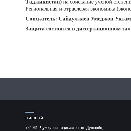
Таджикистан)
на соискание ученой степени
Региональная и отраслевая экономика (экон
Соискатель:
Сайдуллаев Умеджон Укта
Защита состоится в диссертационном за
НИШОНӢ
734061, Ҷумҳурии Тоҷикистон, ш. Душанбе,