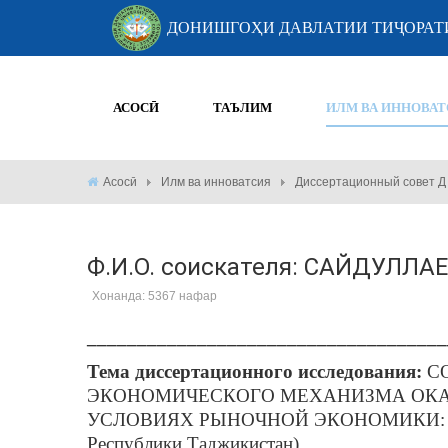
ДОНИШГОҲИ ДАВЛАТИИ ТИҶОРАТ
АСОСӢ
ТАЪЛИМ
ИЛМ ВА ИННОВАТ
Асосӣ
Илм ва инноватсия
Диссертационный совет Д 
Ф.И.О. соискателя: САЙДУЛ
Хонанда: 5367 нафар
____________________________________
Тема диссертационного исследования:
СО
ЭКОНОМИЧЕСКОГО МЕХАНИЗМА ОКА
УСЛОВИЯХ РЫНОЧНОЙ ЭКОНОМИКИ: ТЕ
Республики Таджикистан)