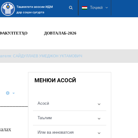
Тоҷикӣ
ФАКУЛТЕТҲО
ДОВТАЛАБ-2026
искателя: САЙДУЛЛАЕВ УМЕДЖОН УКТАМОВИЧ
МЕНЮИ АСОСӢ
__________
Асосӣ
Таълим
алах
Илм ва инноватсия