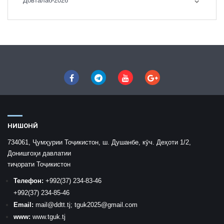
Довталаб-2026
НИШОНӢ
734061, Ҷумҳурии Тоҷикистон, ш. Душанбе, кӯч. Деҳоти 1/2,
Донишгоҳи давлатии
тиҷорати Тоҷикистон
Телефон:
+992
(37) 234-83-46
+992
(37) 234-85-46
Email:
mail
@ddtt.tj
;
tguk2025@gmail.com
www:
www.tguk.tj