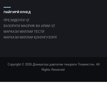
ПАЙГИРӢ КУНЕД
ПРЕЗИДЕНТИ ҶТ
ВАЗОРАТИ МАОРИФ ВА ИЛМИ ҶТ
МАРКАЗИ МИЛЛИИ ТЕСТӢ
МАРКАЗИ МИЛЛИИ ҚОНУНГУЗОРӢ
Copyright © 2026 Донишгоҳи давлатии тиҷорати Тоҷикистон. All
Rights Reserved