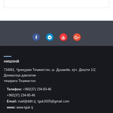
НИШОНӢ
734061, Ҷумҳурии Тоҷикистон, ш. Душанбе, кӯч. Деҳоти 1/2,
Донишгоҳи давлатии
тиҷорати Тоҷикистон
Телефон:
+992
(37) 234-83-46
+992
(37) 234-85-46
Email:
mail
@ddtt.tj
;
tguk2025@gmail.com
www:
www.tguk.tj