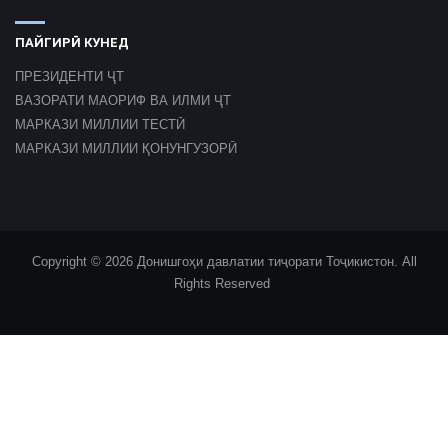
ПАЙГИРӢ КУНЕД
ПРЕЗИДЕНТИ ҶТ
ВАЗОРАТИ МАОРИФ ВА ИЛМИ ҶТ
МАРКАЗИ МИЛЛИИ ТЕСТӢ
МАРКАЗИ МИЛЛИИ ҚОНУНГУЗОРӢ
Copyright © 2026 Донишгоҳи давлатии тиҷорати Тоҷикистон. All
Rights Reserved