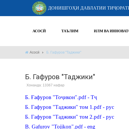
ДОНИШГОҲИ ДАВЛАТИИ ТИҶОРАТ
АСОСӢ
ТАЪЛИМ
ИЛМ ВА ИННОВАТ
Асосӣ
Б. Гафуров "Таджики"
Б. Гафуров "Таджики"
Хонанда: 13367 нафар
Б. Ғафуров "Тоҷикон".pdf - Тҷ
Б. Гафуров "Таджики" том 1.pdf
- рус
Б. Гафуров "Таджики" том 2.pdf
- рус
B. Gafurov "Tojikon".pdf - eng