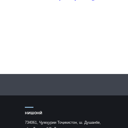
НИШОНӢ
734061, Ҷумҳурии Тоҷикистон, ш. Душанбе,