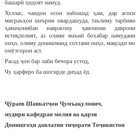
башарӣ ҳидоят намуд.
Хуллас, чандон осон набошад ҳам, дар асоси
мисраъҳои шеърии овардашуда, таълиму тарбияи
ҳамаҷонибаи наврасону ҷавонони даврони
истиқлолият, аз олами маънӣ бохабар намудани
онҳо, олиму донишманд сохтани онҳо, мақсади мо
омӯзгорон аст.
Расад ҷон бар лаби бечора устод,
Чу ҳарферо ба шогирде диҳад ёд.
Ҷӯраев Шавкатҷон Ҷумъақулович,
мудири кафедраи молия ва қарзи
Донишгоҳи давлатии тиҷорати Тоҷикистон