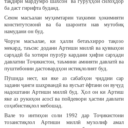
тақдири мардумро шахсон ва гурӯҳҳои силоҳдор
ба даст гирифта буданд.
Сеюм масъалаи муҳимтарин таҳкими ҳокимияти
конститутсионӣ ва ба шароити нав мутобиқ
намудани он буд.
Чорум масъалае, ки ҳалли бетаъхирро тақозо
мекард, таъсис додани Артиши миллӣ ва қувваҳои
сарҳадӣ ба хотири пурзӯр кардани ҳифзи сарҳади
давлатии Тоҷикистон, таъмини амнияти давлатӣ ва
пуштибонии дастовардҳои истиқлолият буд.
Пӯшида нест, ки яке аз сабабҳои ҷиддии cap
задани ҷанги шаҳрвандӣ ва вусъат ёфтани он вуҷуд
надоштани Артиши миллӣ буд. Ҳол он ки Артиш
яке аз рукнҳои асосї ва пойдевори ҳастии давлати
соҳибистиқлол мебошад.
Вале то интиҳои соли 1992 дар Тоҷикистони
тозаистиқлол Артиши миллӣ мухолиф амал