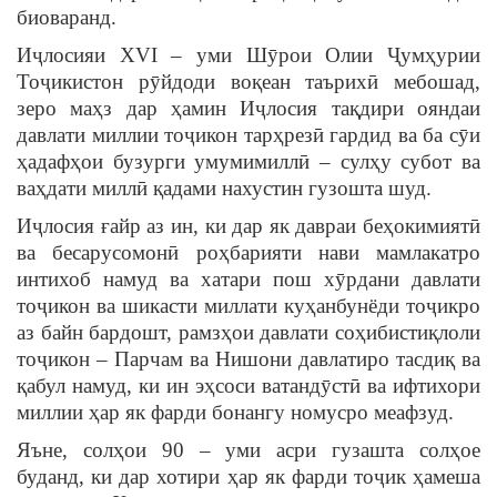
биоваранд.
Иҷлосияи XVI – уми Шӯрои Олии Ҷумҳурии
Тоҷикистон рӯйдоди воқеан таърихӣ мебошад,
зеро маҳз дар ҳамин Иҷлосия тақдири ояндаи
давлати миллии тоҷикон тарҳрезӣ гардид ва ба сӯи
ҳадафҳои бузурги умумимиллӣ – сулҳу субот ва
ваҳдати миллӣ қадами нахустин гузошта шуд.
Иҷлосия ғайр аз ин, ки дар як давраи беҳокимиятӣ
ва бесарусомонӣ роҳбарияти нави мамлакатро
интихоб намуд ва хатари пош хӯрдани давлати
тоҷикон ва шикасти миллати куҳанбунёди тоҷикро
аз байн бардошт, рамзҳои давлати соҳибистиқлоли
тоҷикон – Парчам ва Нишони давлатиро тасдиқ ва
қабул намуд, ки ин эҳсоси ватандӯстӣ ва ифтихори
миллии ҳар як фарди бонангу номусро меафзуд.
Яъне, солҳои 90 – уми асри гузашта солҳое
буданд, ки дар хотири ҳар як фарди тоҷик ҳамеша