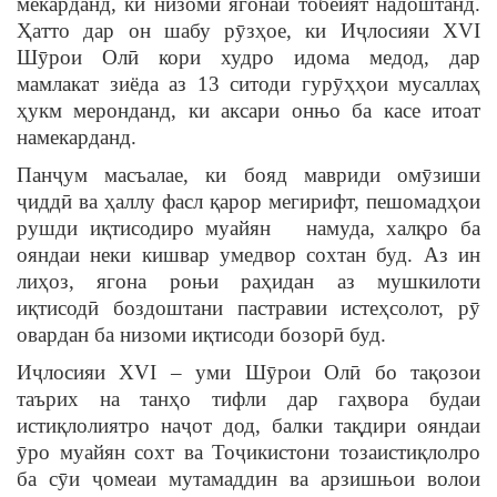
мекарданд, ки низоми ягонаи тобеият надоштанд.
Ҳатто дар он шабу рӯзҳое, ки Иҷлосияи XVI
Шӯрои Олӣ кори худро идома медод, дар
мамлакат зиёда аз 13 ситоди гурӯҳҳои мусаллаҳ
ҳукм меронданд, ки аксари онњо ба касе итоат
намекарданд.
Панҷум масъалае, ки бояд мавриди омӯзиши
ҷиддӣ ва ҳаллу фасл қарор мегирифт, пешомадҳои
рушди иқтисодиро муайян намуда, халқро ба
ояндаи неки кишвар умедвор сохтан буд. Аз ин
лиҳоз, ягона роњи раҳидан аз мушкилоти
иқтисодӣ боздоштани пастравии истеҳсолот, рӯ
овардан ба низоми иқтисоди бозорӣ буд.
Иҷлосияи XVI – уми Шӯрои Олӣ бо тақозои
таърих на танҳо тифли дар гаҳвора будаи
истиқлолиятро наҷот дод, балки тақдири ояндаи
ӯро муайян сохт ва Тоҷикистони тозаистиқлолро
ба сӯи ҷомеаи мутамаддин ва арзишњои волои