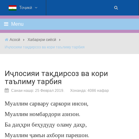
Тоҷикӣ
Menu
Асосӣ
Хабарҳои сиёсӣ
Иҷлосияи тақдирсоз ва кори таълиму тарбия
Иҷлосияи тақдирсоз ва кори
таълиму тарбия
Санаи нашр: 25 Феврал 2019.
Хонанда: 4086 нафар
Муаллим сарвару саркори инсон,
Муаллим номбардори азизон.
Ба даҳҳри беҳудуду оламу даҳр,
Муаллим ҷамъи ахбори парешон.