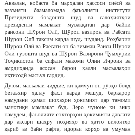
Аввалан, вобаста ба марҳалаи ҳассоси сиёсӣ ва
вазъияти баамаломада фаъолияти институти
Президентӣ боздошта шуд ва салоҳиятҳои
президенти мамлакат муваққатан дар байни
раисони Шӯрои Олӣ, Шӯрои вазирон ва Раёсати
Шӯрои Олӣ тақсим карда шуд. шуданд. Роҳбарии
Шӯрои Олӣ ва Раёсати он ба зиммаи Раиси Шӯрои
Олӣ гузошта шуд ва Шӯрои Вазирони Ҷумҳурии
Тоҷикистон ба сифати мақоми Олии Иҷроия ва
амрдиҳанда асосан барои ҳалли масъалаҳои
иқтисодӣ масъул гардид.
Дуюм, масъалаи ҷиддие, ки ҳамчун он рӯзҳо бояд
бетаъхир ҳаллу фасл карда мешуд, барқарор
намудани ҳамаи шохаҳои ҳокимият дар тамоми
манотиқи мамлакат буд. Зеро чуноне ки зикр
намудем, фаъолияти сохторҳои ҳокимияти давлатӣ
дар аксари шаҳру ноҳияҳо ва ҳатто вилоятҳо
қариб аз байн рафта, идораи корҳо ва умуман