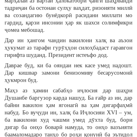
марҳалаи аз вартаи ҳалокатбори ҷанги шаҳрвандӣ
тадриҷан ба остонаи сулҳу ваҳдат, ризоияти миллӣ
ва созандагию бунёдкорӣ расидани миллати мо
гардид, қарзи инсонии ҳар як шахси солимфикри
ҷомеа мебошад.
Дар ин ҳангом чандин вакилони халқ ва аъзои
ҳукумат аз тарафи гурӯҳҳои силоҳбадаст гаравгон
гирифта шуданд. Президент истеъфо дод.
Даврае буд, ки ба ояндаи нек касе умед надошт.
Дар кишвар замони бенизомиву бесарусомонӣ
ҳукмрон буд.
Маҳз аз ҳамии сабабҳо иҷлосия дар шаҳри
Душанбе баргузор карда нашуд. Ба ғайр аз ин, дар
байни вакилон ҳам ягонагӣ ва ҳам дигарфаҳмӣ
набуд. Бо вуҷуди ин, халқ ба Иҷлосияи XVI – ум,
ба вакилони худ чашми умед дӯхта буд, бори
дигар ба онҳо боварӣ намуда, то онҳо вазъияти
баамаломадаро танҳо бо роҳи қонунӣ ба эътидол