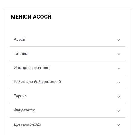
МЕНЮИ АСОСӢ
Асосӣ
Таълим
Илм ва инноватсия
Робитаҳои байналмилалӣ
Тарбия
Факултетҳо
Довталаб-2026