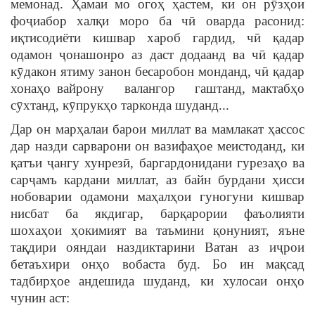
мемонад. Ҳамаи мо огоҳ ҳастем, ки он рӯзҳои
фоҷиабор халқи моро ба чӣ оварда расонид:
иқтисодиёти кишвар хароб гардид, чӣ қадар
одамон ҷонашонро аз даст додаанд ва чӣ қадар
кӯдакон ятиму занон бесаробон монданд, чӣ қадар
хонаҳо вайрону валангор гаштанд, мактабҳо
сӯхтанд, кӯпрукҳо тарконда шуданд...
Дар он марҳалаи барои миллат ва мамлакат ҳассос
дар назди сарварони он вазифаҳое меистоданд, ки
қатъи ҷангу хунрезӣ, баргардонидани гурезаҳо ва
сарҷамъ кардани миллат, аз байн бурдани ҳисси
нобоварии одамони маҳалҳои гуногуни кишвар
нисбат ба якдигар, барқарории фаъолияти
шохаҳои ҳокимият ва таъмини қонуният, яъне
тақдири ояндаи наздиктарини Ватан аз иҷрои
бетаъхири онҳо вобаста буд. Бо ин мақсад
тадбирҳое андешида шуданд, ки хулосаи онҳо
чунин аст: