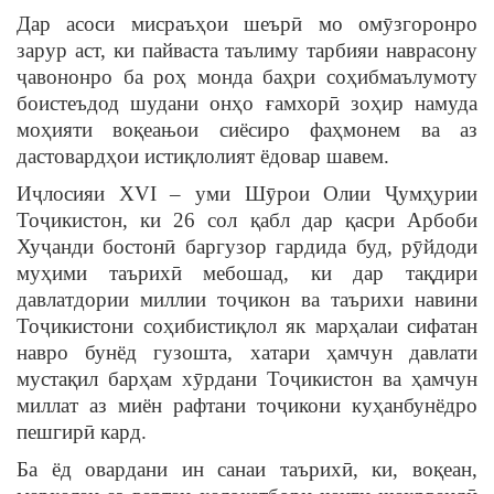
Дар асоси мисраъҳои шеърӣ мо омӯзгоронро
зарур аст, ки пайваста таълиму тарбияи наврасону
ҷавононро ба роҳ монда баҳри соҳибмаълумоту
боистеъдод шудани онҳо ғамхорӣ зоҳир намуда
моҳияти воқеањои сиёсиро фаҳмонем ва аз
дастовардҳои истиқлолият ёдовар шавем.
Иҷлосияи XVI – уми Шӯрои Олии Ҷумҳурии
Тоҷикистон, ки 26 сол қабл дар қасри Арбоби
Хуҷанди бостонӣ баргузор гардида буд, рӯйдоди
муҳими таърихӣ мебошад, ки дар тақдири
давлатдории миллии тоҷикон ва таърихи навини
Тоҷикистони соҳибистиқлол як марҳалаи сифатан
навро бунёд гузошта, хатари ҳамчун давлати
мустақил барҳам хӯрдани Тоҷикистон ва ҳамчун
миллат аз миён рафтани тоҷикони куҳанбунёдро
пешгирӣ кард.
Ба ёд овардани ин санаи таърихӣ, ки, воқеан,