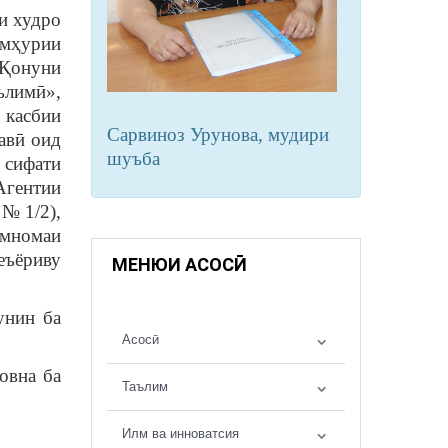
и худро
умҳурии
 Қонуни
ълимӣ»,
 касбии
Сарвиноз Урунова, мудири
авӣ оид
шуъба
 сифати
Агентии
 №1/2),
омномаи
еъёриву
МЕНЮИ АСОСӢ
унин ба
Асосӣ
овна ба
Таълим
Илм ва инноватсия