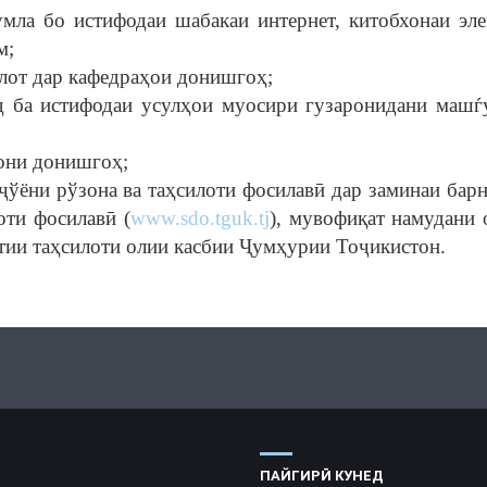
умла бо истифодаи шабакаи интернет, китобхонаи эле
м;
илот дар кафедраҳои донишгоҳ;
 ба истифодаи усулҳои муосири гузаронидани машѓ
рони донишгоҳ;
ҷўёни рўзона ва таҳсилоти фосилавӣ дар заминаи бар
лоти фосилавӣ (
www.sdo.tguk.tj
), мувофиқат намудани 
тии таҳсилоти олии касбии Ҷумҳурии Тоҷикистон.
ПАЙГИРӢ КУНЕД