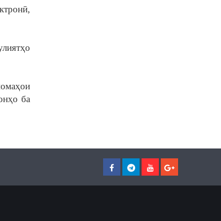
ктронӣ,
улиятҳо
номаҳои
онҳо ба