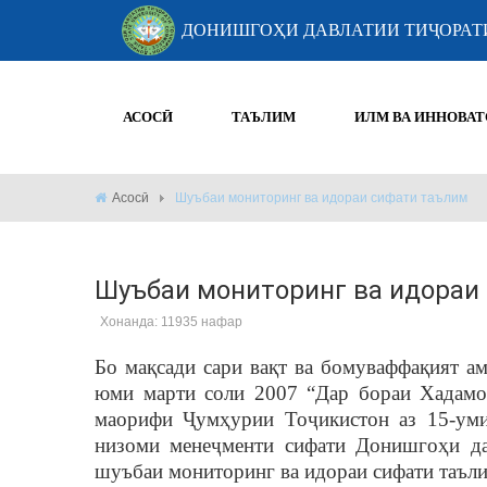
ДОНИШГОҲИ ДАВЛАТИИ ТИҶОРАТ
АСОСӢ
ТАЪЛИМ
ИЛМ ВА ИННОВАТ
Асосӣ
Шуъбаи мониторинг ва идораи сифати таълим
Шуъбаи мониторинг ва идораи
Хонанда: 11935 нафар
Бо мақсади сари вақт ва бомуваффақият а
юми марти соли 2007 “Дар бораи Хадамот
маорифи Ҷумҳурии Тоҷикистон аз 15-уми
низоми менеҷменти сифати Донишгоҳи да
шуъбаи мониторинг ва идораи сифати таъли