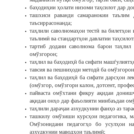
баҳодиҳии ҳолати низоми таҳсилот дар до
ташхиси раванди самаранокии таълим
таъсиррасонанда;
таҳлили саволномаҳои тестӣ ва билетҳои
таълимӣ ва стандартҳои давлатии таҳсило
тартиб додани саволнома барои таҳлил
омўзгорон;
таҳлил ва баҳодиҳӣ ба сифати машѓулиятҳ
тавсия ва пешниҳоди методӣ ба омўзгорон
таҳлил ва баҳодиҳӣ ба сифати дарсҳои ле
(омўзгор, омўзгори калон, дотсент, профе
пайваста омўхтани фикру ақидаи дониш
ақидаи онҳо дар фаъолияти минбаъдаи ом
таҳлили дараҷаи азхудкунии фанҳо аз тар
ташкилу омўзиши курсҳои педагогика, м
Омўзонидани педагогҳо бо усулҳои на
азхудкунии маводҳои таълимӣ;