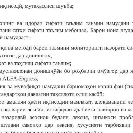
қтисодӣ, мутахассиси шуъба;
оринг ва идораи сифати таълим таъмин намудани 
ани сатҳи сифати таълим мебошад. Барои ноил шуда
ӣ намудааст:
қӣ ва методӣ барои таъмини мониторинги назорати си
хтисос дар донишгоҳ;
ат ва таҳлили сифати таълим;
 мустақилонаи донишҷӯён бо роҳбарии омӯзгор дар 
и ALFA-Ехpress;
ия ва мувофиқат намудани барномаҳои кории фан (сил
тандартҳои давлатии таҳсилоти олии касбӣ;
о амалияи ҳаёти иқтисодии мамлакат, алоқамандии ле
 навоварии лексия, истифодаи адабиёти навтарин ва м
 назариявӣ асоснок будани лексия, инъикоси проб
шудани саволҳо дар лексия, хусусияти тарбиявии 
ҳ ва бурро будани нутқи омўзгор ва ѓайра;