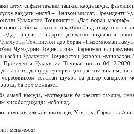
ни сатҳу сифати таълим ташкил карда шуда, фаъолият
 сулҳу ваҳдати миллӣ – Пешвои миллат, Президенти Ҷ
Қонуни Ҷумҳурии Тоҷикистон «Дар бораи маориф»,
олии касбӣ ва таҳсилоти касбии баъд аз муассисаи та
«Дар бораи стандарти давлатии таҳсилоти олии
Ҷумҳурии Тоҷикистон дар бораи «Низомномаи намун
асбии Ҷумҳурии Тоҷикистон», Барномаи идоракунии
ии касбии Ҷумҳурии Тоҷикистон (қарори мушовараи 
и Президенти Ҷумҳурии Тоҷикистон аз 04.12.2020,
донишгоҳ, дастуру супоришҳои раёсати таълим, низ
- чорабиниҳои солонаи шуъба ва дигар санадҳои м
рорад, ба роҳ мондааст.
 амалӣ намуда, мустақиман ба раёсати таълим, инч
лим ҳисоботдиҳанда мебошад.
о номзади илмҳои иқтисодӣ, Урунова Сарвиноз Азиз
ият менамояд: