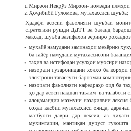
Мирзон Некрўз Мирзон- номзади илмҳои и
Ҳоҷибибӣ Гуломова, мутахассиси шуъба;
Ҳадафи асосии фаъолияти шуъбаи монит
стратегияи рушди ДДТТ ва баланд бардошт
мақсад, шуъба вазифаҳои зеринро роҳандоз
муҳайё намудани заминаҳои меъёрию ҳуқу
ба тайёр намудани мутахассисони баланди
таҳия ва истифодаи усулҳои муосири назор
назорати гузаронидани холҳо ба корҳои
электронӣ тавассути барномаи компютери
назорати фаъолияти кафедраҳо оид ба таҳ
ҳо дар асоси нақшаи таълим ва талаботи с
алоқамандии мазмуни назариявии лексия б
соҳаи касбии мутахассиси оянда, дараҷаи
матбуоти даврӣ дар лексия, аз ҷиҳати
муҳимтарин, мантиқан дуруст гузошта 
маданияти нутқи омўзгор, тарзи баён, саҳе