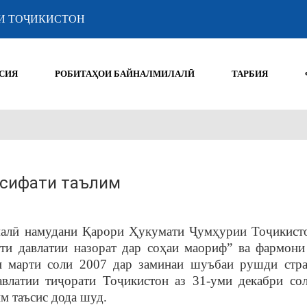
И ТОҶИКИСТОН
СИЯ
РОБИТАҲОИ БАЙНАЛМИЛАЛӢ
ТАРБИЯ
 сифати таълим
малӣ намудани Қарори Ҳукумати Ҷумҳурии Тоҷикисто
и давлатии назорат дар соҳаи маориф” ва фармони
 марти соли 2007 дар заминаи шуъбаи рушди стра
влатии тиҷорати Тоҷикистон аз 31-уми декабри со
м таъсис дода шуд.