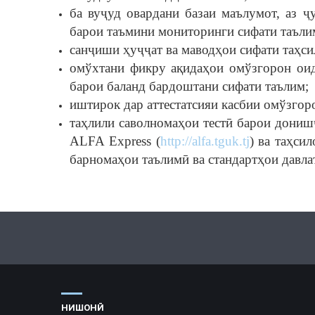
ба вуҷуд овардани базаи маълумот, аз ҷ
барои таъмини мониторинги сифати таъли
санҷиши ҳуҷҷат ва маводҳои сифати таҳс
омўхтани фикру ақидаҳои омўзгорон оид
барои баланд бардоштани сифати таълим;
иштирок дар аттестатсияи касбии омўзго
таҳлили саволномаҳои тестӣ барои дониш
ALFA Ехрress (
http://alfa.tguk.tj
) ва таҳси
барномаҳои таълимӣ ва стандартҳои давла
НИШОНӢ