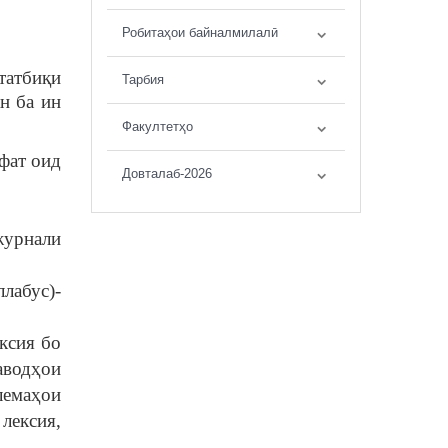
Робитаҳои байналмилалӣ
татбиқи
Тарбия
н ба ин
Факултетҳо
фат оид
Довталаб-2026
журнали
лабус)-
ксия бо
аводҳои
лемаҳои
лексия,