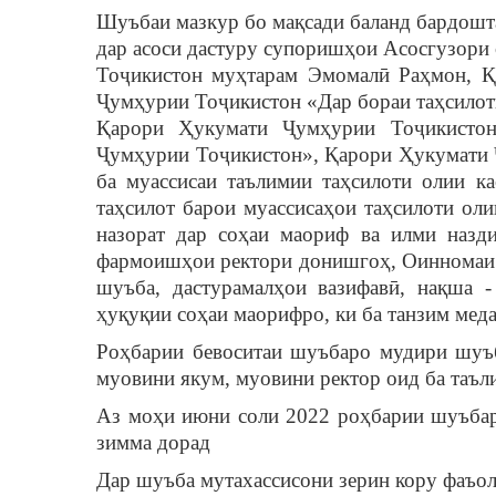
Шуъбаи мазкур бо мақсади баланд бардошта
дар асоси дастуру супоришҳои Асосгузори
Тоҷикистон муҳтарам Эмомалӣ Раҳмон, 
Ҷумҳурии Тоҷикистон «Дар бораи таҳсилоти 
Қарори Ҳукумати Ҷумҳурии Тоҷикистон 
Ҷумҳурии Тоҷикистон», Қарори Ҳукумати 
ба муассисаи таълимии таҳсилоти олии к
таҳсилот барои муассисаҳои таҳсилоти ол
назорат дар соҳаи маориф ва илми назд
фармоишҳои ректори донишгоҳ, Оинномаи 
шуъба, дастурамалҳои вазифавӣ, нақша 
ҳуқуқии соҳаи маорифро, ки ба танзим меда
Роҳбарии бевоситаи шуъбаро мудири шуъба
муовини якум, муовини ректор оид ба таъ
Аз моҳи июни соли 2022 роҳбарии шуъбар
зимма дорад
Дар шуъба мутахассисони зерин кору фаъол