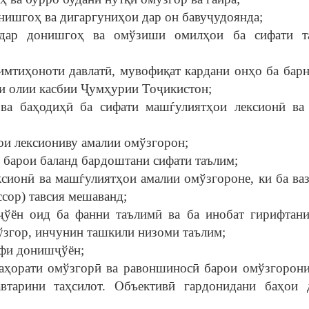
нишгоҳ ва дигаргуниҳои дар он бавуҷудоянда;
 дар донишгоҳ ва омўзиши омилҳои ба сифати т
 имтиҳоноти давлатӣ, мувофиқат кардани онҳо ба бар
ти олии касбии Ҷумҳурии Тоҷикистон;
 ва баҳодиҳӣ ба сифати машѓулиятҳои лексионӣ ва
ои лексиониву амалии омўзгорон;
 барои баланд бардоштани сифати таълим;
ксионӣ ва машѓулиятҳои амалии омўзгороне, ки ба ва
ссор) тавсия мешаванд;
ҷўён оид ба фанни таълимӣ ва ба инобат гирифтан
ўзгор, инчунин ташкили низоми таълим;
афи донишҷўён;
аҳорати омўзгорӣ ва равоншиносӣ барои омўзгорони
втарини таҳсилот. Объективӣ гардонидани баҳои 