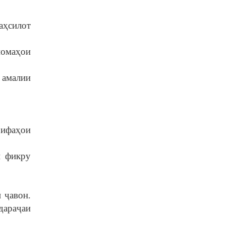
аҳсилот
номаҳои
 амалии
зифаҳои
и фикру
 ҷавон.
дараҷаи