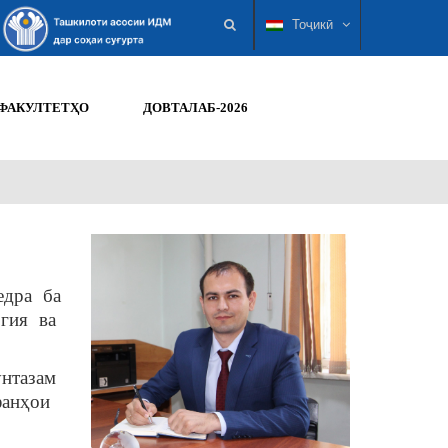
Тоҷикӣ
ФАКУЛТЕТҲО
ДОВТАЛАБ-2026
едра
ба
огия ва
нтазам
фанҳои