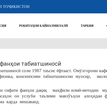
И ТОҶИКИСТОН
СИЯ
РОБИТАҲОИ БАЙНАЛМИЛАЛӢ
ТАРБИЯ
 фанҳои табиатшиносӣ
иатшиносӣ соли 1987 таъсис ёфтааст. Омӯзгорони каф
физика, консенпсияи табиатшиносии муосир,
экол
ни сифати фанҳои дақиқ
маҳфили илмӣ-методии
му
асаҳои
он
услуби
таълими
мавзўъҳои
алоҳидаи
ма
карда
мешаванд.