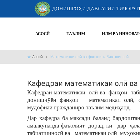
ДОНИШГОҲИ ДАВЛАТИИ ТИҶОРАТ
АСОСӢ
ТАЪЛИМ
ИЛМ ВА ИННОВАТ
Асосӣ
Математикаи олӣ ва фанҳои табиатшиносӣ
Кафедраи математикаи олӣ ва
Кафедраи математикаи
олӣ ва
фанҳои
таб
донишҷўён фанҳои
математикаи олӣ, 
мудофиаи гражданиро таълим медиҳанд.
Дар кафедра ба мақсади баланд бардошта
амалкунанда фаъолият
дорад, ки
дар
ҷал
табиатшиносӣ ва
математикаи олӣ
муҳоки