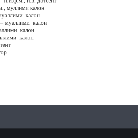
н.и.ф.м., и.в. дотсент
м., муллими калон
муаллими
калон
 – муаллими
калон
аллими
калон
аллими
калон
тент
тор