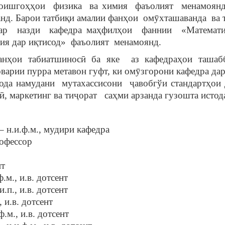
моишгоҳҳои
физика
ва химия
фаъолият
менамоянд
нд. Барои татбиқи амалии фанҳои
омӯхташаванда
ва 
ар
назди
кафедра маҳфилҳои
фаннии
«Математи
ия дар иқтисод»
фаъолият
менамоянд.
анҳои табиатшиносӣ ба яке
аз кафедраҳои ташаб
оварии пурра метавон гуфт, ки омӯзгорони кафедра да
ода намудани
мутахассисони
ҷавобгўи стандартҳои 
ӣ, маркетинг ва тиҷорат
саҳми арзанда гузошта истод
 н.и.ф.м., мудири кафедра
рофессор
нт
м., и.в. дотсент
п., и.в. дотсент
 и.в. дотсент
.м., и.в. дотсент