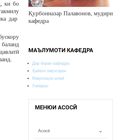
, ки бо
такмилу
Қурбонназар Палавонов, мудири
ка дар
кафедра
бускору
р баланд
МАЪЛУМОТИ КАФЕДРА
давлатӣ
аанд.
Дар бораи кафедра
Ҳайати омӯзгорон
Мақолаҳои илмӣ
Хабарҳо
МЕНЮИ АСОСӢ
Асосӣ