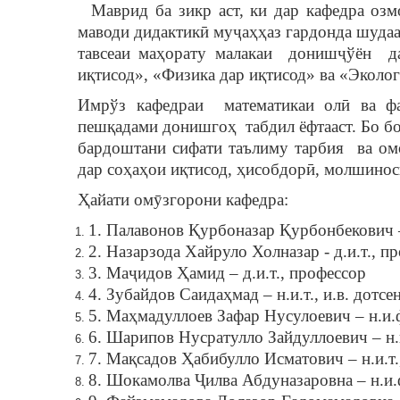
Маврид ба зикр аст, ки дар кафедра оз
маводи дидактикӣ муҷаҳҳаз гардонда шудаа
тавсеаи маҳорату малакаи
донишҷўён
д
иқтисод», «Физика дар иқтисод» ва «Эколог
Имрўз кафедраи
математикаи олӣ ва ф
пешқадами донишгоҳ
табдил ёфтааст. Бо б
бардоштани сифати таълиму тарбия
ва ом
дар соҳаҳои иқтисод, ҳисобдорӣ, молшинос
Ҳайати омӯзгорони кафедра:
1. Палавонов Қурбоназар Қурбонбекович –
2. Назарзода Хайруло Холназар - д.и.т., п
3. Маҷидов Ҳамид – д.и.т., профессор
4. Зубайдов Саидаҳмад – н.и.т., и.в. дотсе
5. Маҳмадуллоев Зафар Нусулоевич – н.и.ф.
6. Шарипов Нусратулло Зайдуллоевич – н.и.
7. Мақсадов Ҳабибулло Исматович – н.и.т.,
8. Шокамолва Ҷилва Абдуназаровна – н.и.ф