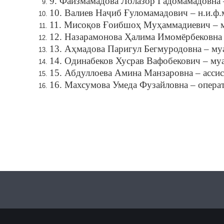
9. Файзмамадова Лолазор Гадомамадовна – 
10. Валиев Наҷиб Ғуломамадович – н.и.ф.
11. Мисоқов Ғоибшоҳ Муҳаммадиевич – 
12. Назарамонова Ҳалима Имомёрбековна
13. Аҳмадова Паригул Бегмуродовна – му
14. Одинабеков Хусрав Вафобекович – му
15. Абдуллоева Амина Манзаровна – ассис
16. Махсумова Умеда Фузайловна – опера