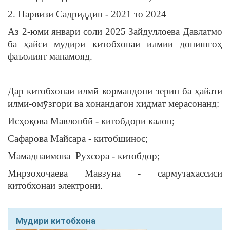
2. Парвизи Садриддин - 2021 то 2024
Аз 2-юми январи соли 2025 Зайдуллоева Давлатмо
ба ҳайси мудири китобхонаи илмии донишгоҳ
фаъолият манамояд.
Дар китобхонаи илмӣ кормандони зерин ба ҳайати
илмӣ-омӯзгорӣ ва хонандагон хидмат мерасонанд:
Исҳоқова Мавлонбӣ - китобдори калон;
Сафарова Майсара - китобшинос;
Мамаднаимова Рухсора - китобдор;
Мирзохоҷаева Мавзуна - сармутахассиси
китобхонаи электронӣ.
Мудири китобхона