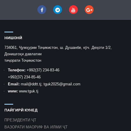
НИШОНӢ
734061, Ҷумҳурии Тоҷикистон, ш. Душанбе, кӯч. Деҳоти 1/2,
Донишгоҳи давлатии
тиҷорати Тоҷикистон
Телефон:
+992
(37) 234-83-46
+992
(37) 234-85-46
Email:
mail
@ddtt.tj
;
tguk2025@gmail.com
www:
www.tguk.tj
ПАЙГИРӢ КУНЕД
ПРЕЗИДЕНТИ ҶТ
ВАЗОРАТИ МАОРИФ ВА ИЛМИ ҶТ