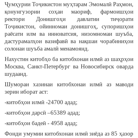
Ҷумҳурии Тоҷикистон муҳтарам Эмомалӣ Раҳмон,
қонунгузории соҳаи маориф, фармоишҳои
ректори Донишгоҳи давлатии тиҷорати
Тоҷикистон, ойинномаи донишгоҳ, супоришҳои
раёсати илм ва инноватсия, низомномаи шуъба,
дастурамалҳои вазифавӣ ва нақшаи чорабиниҳои
солонаи шуъба амалӣ менамоянд.
Нахустин китобҳо ба китобхонаи илмӣ аз шаҳрҳои
Москва, Санкт-Петербург ва Новосибирск оварда
шудаанд.
Шумораи хазинаи китобхонаи илмӣ аз маводи
зерин иборат аст:
-китобҳои илмӣ -24700 адад;
-китобҳои дарсӣ –65389 адад;
-китобҳои бадеӣ - 4958 адад;
Фонди умумии китобхонаи илмӣ зиёда аз 85 ҳазор