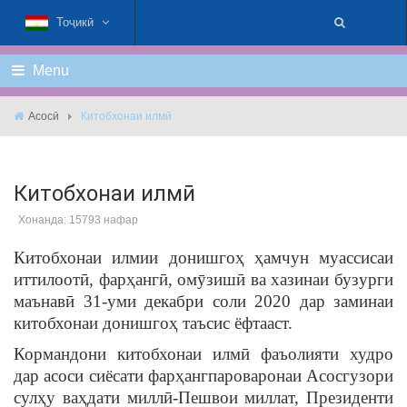
Тоҷикӣ
Menu
Асосӣ
Китобхонаи илмӣ
Китобхонаи илмӣ
Хонанда: 15793 нафар
Китобхонаи илмии донишгоҳ ҳамчун муассисаи
иттилоотӣ, фарҳангӣ, омӯзишӣ ва хазинаи бузурги
маънавӣ 31-уми декабри соли 2020 дар заминаи
китобхонаи донишгоҳ таъсис ёфтааст.
Кормандони китобхонаи илмӣ фаъолияти худро
дар асоси сиёсати фарҳангпароваронаи Асосгузори
сулҳу ваҳдати миллӣ-Пешвои миллат, Президенти