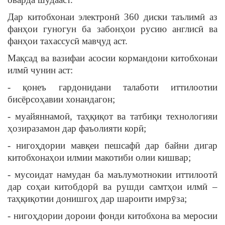
Дар китобхонаи электронӣ 360 диски таълимӣ аз
фанҳои гуногун ба забонҳои русию англисӣ ва
фанҳои тахассусӣ мавҷуд аст.
Мақсад ва вазифаи асосии кормандони китобхонаи
илмӣ чунин аст:
- қонеъ гардонидани талаботи иттилоотии
бисёрсоҳавии хонандагон;
- муайяннамоӣ, таҳқиқот ва татбиқи технологияи
ҳозиразамон дар фаъолияти корӣ;
- нигоҳдории мавқеи пешсафӣ дар байни дигар
китобхонаҳои илмии макотиби олии кишвар;
- мусоидат намудан ба маълумотнокии иттилоотӣ
дар соҳаи китобдорӣ ва рушди самтҳои илмӣ –
таҳқиқотии донишгоҳ дар шароити имрӯза;
- нигоҳдории дороии фонди китобхона ва меросии