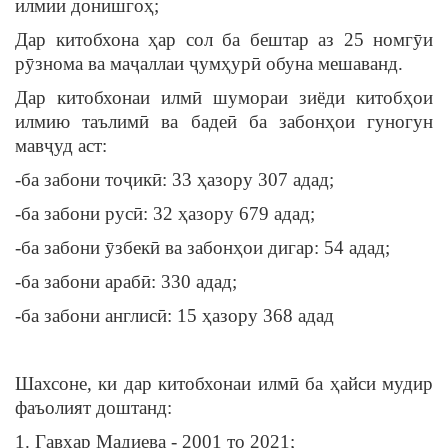
илмии донишгоҳ;
Дар китобхона ҳар сол ба бештар аз 25 номгӯи
рӯзнома ва маҷаллаи ҷумҳурӣ обуна мешаванд.
Дар китобхонаи илмӣ шумораи зиёди китобҳои
илмию таълимӣ ва бадеӣ ба забонҳои гуногун
мавҷуд аст:
-ба забони тоҷикӣ: 33 ҳазору 307 адад;
-ба забони русӣ: 32 ҳазору 679 адад;
-ба забони ӯзбекӣ ва забонҳои дигар: 54 адад;
-ба забони арабӣ: 330 адад;
-ба забони англисӣ: 15 ҳазору 368 адад
Шахсоне, ки дар китобхонаи илмӣ ба ҳайси мудир
фаъолият доштанд:
1. Гавҳар Мадиева - 2001 то 2021;