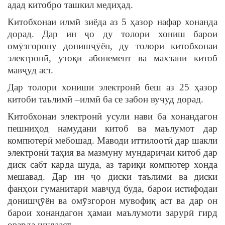
адад китобро ташкил медиҳад.
Китобхонаи илмӣ зиёда аз 5 ҳазор нафар хонанда
дорад. Дар ин ҷо ду толори хониш барои
омӯзгорону донишҷӯён, ду толори китобхонаи
электронӣ, утоқи абонемент ва махзани китоб
мавҷуд аст.
Дар толори хониши электронӣ беш аз 25 ҳазор
китоби таълимӣ –илмӣ ба се забон вуҷуд дорад.
Китобхонаи электронӣ усули нави ба хонандагон
пешниҳод намудани китоб ва маълумот дар
компютерӣ мебошад. Маводи иттилоотӣ дар шакли
электронӣ таҳия ва мазмуну мундариҷаи китоб дар
диск сабт карда шуда, аз тариқи компютер хонда
мешавад. Дар ин ҷо диски таълимӣ ва диски
фанҳои гуманитарӣ мавҷуд буда, барои истифодаи
донишҷӯён ва омӯзгорон мувофиқ аст ва дар он
барои хонандагон ҳамаи маълумоти зарурӣ гирд
оварда шудааст.