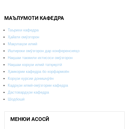
МАЪЛУМОТИ КАФЕДРА
Таърихи кафедра
Ҳайати омӯзгорон
Мақолаҳои илмӣ
Иштироки омӯзгорон дар конференсияҳо
Нақшаи такмили ихтисоси омӯзгорон
Нақшаи корҳои илмӣ татқиқотӣ
Ҳамкории кафедра бо корфармоён
Корҳои курсии донишҷӯён
Кадрҳои илмӣ-омӯзгории кафедра
Дастовардҳои кафедра
Шодбошӣ
МЕНЮИ АСОСӢ