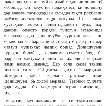
шакли корҳои таълимӣ ва илмӣ-таҳлилии донишҷӯ
мебошад. Он нахустин тадқиқотест, ки донишҷӯ
дар мавзӯи тасдиқкардаи кафедра таҳти роҳбарии
омӯзгор мустақилона иҷро мекунад. Ин як шакли
мустақили корҳои илмӣ-тадқиқотӣ буда, дар
давоми семестр корҳои гуногун гузаронида
мешаванд. Дар донишҷӯёни курсҳои аввал, он
метавонад ба баррасии абстрактӣ ё рефератӣ дар
мавзӯи мушаххас наздик бошад. Донишҷӯёни
курсҳои болоӣ, дар давоми семестр бояд ба
баррасии мавзуъҳои илмӣ ва таҳлилӣ ё мақолаи
илмӣ наздик шаванд. Дар соли сеюм таҳияи
рисолаи хатм аз“Иқтисоди ҷаҳон ” марҳилаи
ибтидоии тайёр кардани рисолаи илмӣ
(донишҷӯён) ба ҳисоб меравад. Татбиқи ҳуҷҷати
дарозмуддат бо мақсадҳои зерин нигаронида
шудааст:
амиқсозӣ, мустаҳкамкунӣ ва систематизатсияи