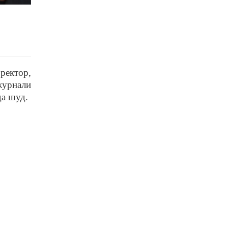
ректор,
журнали
да шуд.