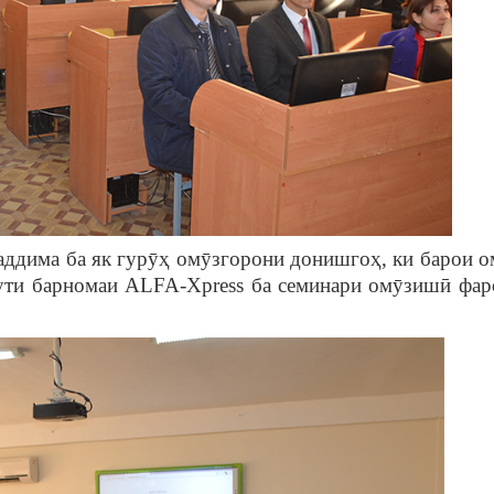
уқаддима ба як гурӯҳ омӯзгорони донишгоҳ, ки барои 
сути барномаи ALFA-Xpress ба семинари омӯзишӣ фар