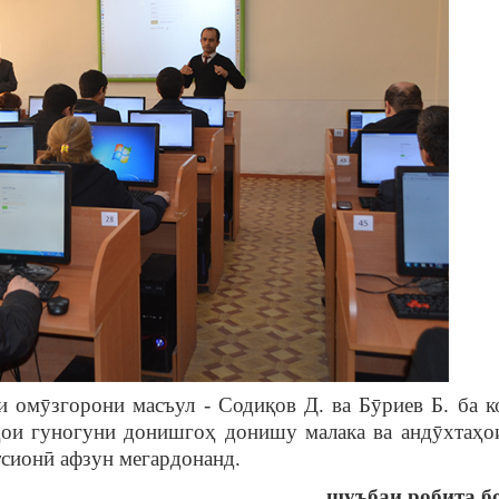
омӯзгорони масъул - Содиқов Д. ва Бӯриев Б. ба к
ҳои гуногуни донишгоҳ донишу малака ва андӯхтаҳо
сионӣ афзун мегардонанд.
шуъбаи робита б