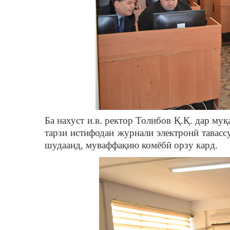
Ба нахуст и.в. ректор Толибов Қ.Қ. дар м
тарзи истифодаи журнали электронӣ тавас
шудаанд, муваффақию комёбӣ орзу кард.