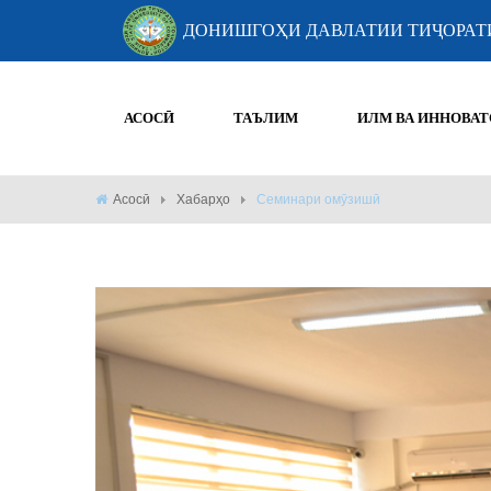
ДОНИШГОҲИ ДАВЛАТИИ ТИҶОРАТ
АСОСӢ
ТАЪЛИМ
ИЛМ ВА ИННОВАТ
Асосӣ
Хабарҳо
Семинари омӯзишӣ