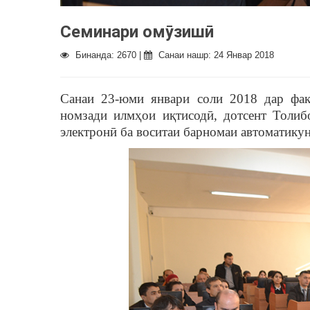
Семинари омӯзишӣ
Бинанда: 2670 |
Санаи нашр: 24 Январ 2018
Санаи 23-юми январи соли 2018 дар факу
номзади илмҳои иқтисодӣ, дотсент Толи
электронӣ ба воситаи барномаи автоматику