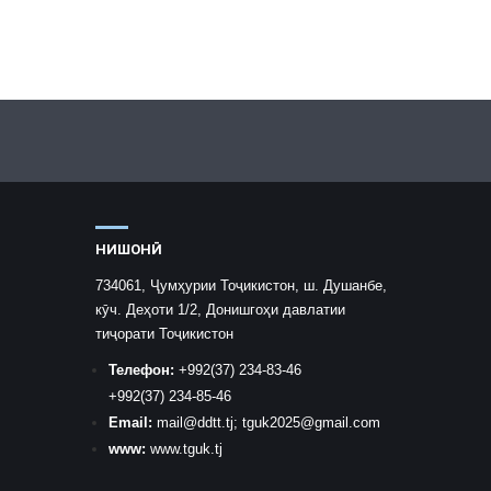
НИШОНӢ
734061, Ҷумҳурии Тоҷикистон, ш. Душанбе,
кӯч. Деҳоти 1/2, Донишгоҳи давлатии
тиҷорати Тоҷикистон
Телефон:
+992
(37) 234-83-46
+992
(37) 234-85-46
Email:
mail
@ddtt.tj
;
tguk2025@gmail.com
www:
www.tguk.tj