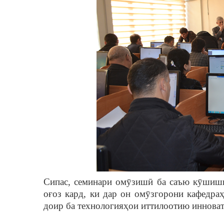
Сипас, семинари омӯзишӣ ба саъю кӯшиши 
оғоз кард, ки дар он омӯзгорони кафедра
доир ба технологияҳои иттилоотию инноват