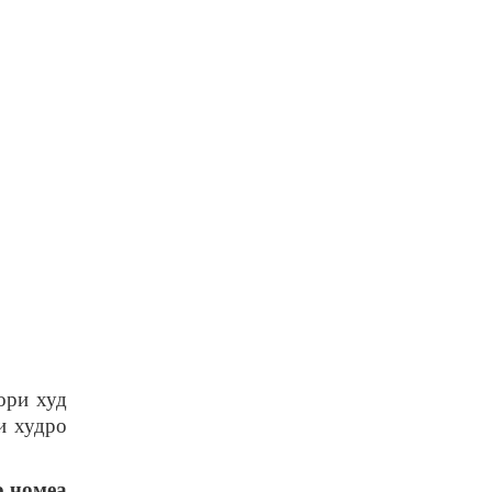
ори худ
и худро
о ҷомеа