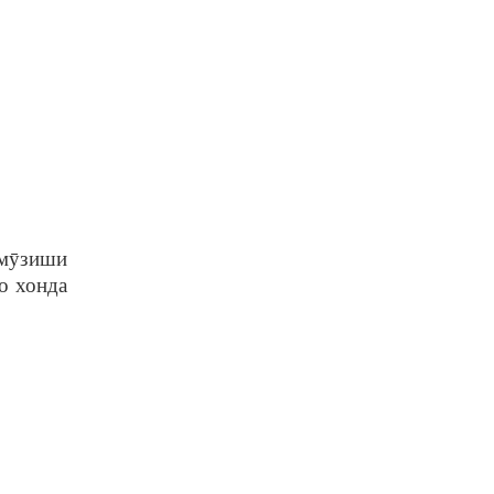
омӯзиши
о хонда