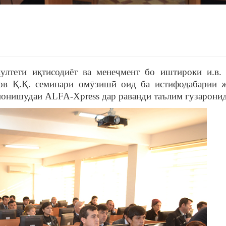
лтети иқтисодиёт ва менеҷмент бо иштироки и.в. 
бов Қ.Қ. семинари омӯзишӣ оид ба истифодабарии 
нонишудаи ALFA-Xpress дар раванди таълим гузарони