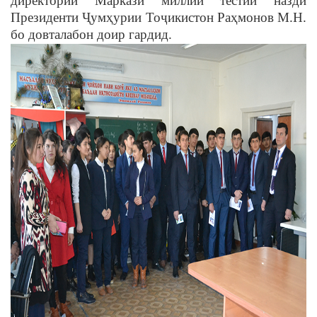
директории Маркази миллии тестии назди
Президенти Ҷумҳурии Тоҷикистон Раҳмонов М.Н.
бо довталабон доир гардид.