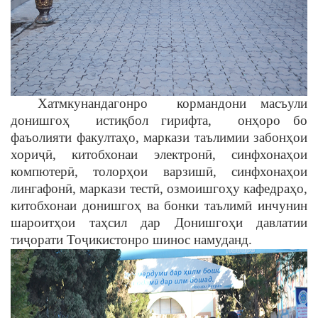
Хатмкунандагонро кормандони масъули
донишгоҳ истиқбол гирифта, онҳоро бо
фаъолияти факултаҳо, маркази таълимии забонҳои
хориҷӣ, китобхонаи электронӣ, синфхонаҳои
компютерӣ, толорҳои варзишӣ, синфхонаҳои
лингафонӣ, маркази тестӣ, озмоишгоҳу кафедраҳо,
китобхонаи донишгоҳ ва бонки таълимӣ инчунин
шароитҳои таҳсил дар Донишгоҳи давлатии
тиҷорати Тоҷикистонро шинос намуданд.