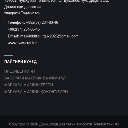
734061, Ҷумҳурии Тоҷикистон, ш. Душанбе, кӯч. Деҳоти 1/2,
Донишгоҳи давлатии
тиҷорати Тоҷикистон
Телефон:
+992
(37) 234-83-46
+992
(37) 234-85-46
Email:
mail
@ddtt.tj
;
tguk2025@gmail.com
www:
www.tguk.tj
ПАЙГИРӢ КУНЕД
ПРЕЗИДЕНТИ ҶТ
ВАЗОРАТИ МАОРИФ ВА ИЛМИ ҶТ
МАРКАЗИ МИЛЛИИ ТЕСТӢ
МАРКАЗИ МИЛЛИИ ҚОНУНГУЗОРӢ
Copyright © 2026 Донишгоҳи давлатии тиҷорати Тоҷикистон. All