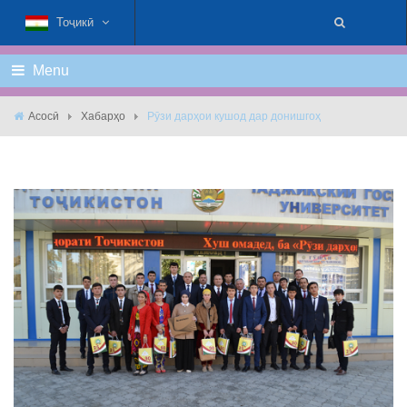
Тоҷикӣ
Menu
Асосӣ
Хабарҳо
Рȳзи дарҳои кушод дар донишгоҳ