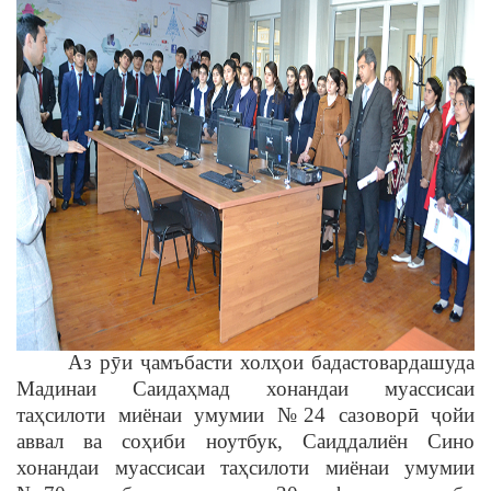
Аз рȳи ҷамъбасти холҳои бадастовардашуда
Мадинаи Саидаҳмад хонандаи муассисаи
таҳсилоти миёнаи умумии №24 сазоворӣ ҷойи
аввал ва соҳиби ноутбук, Саиддалиён Сино
хонандаи муассисаи таҳсилоти миёнаи умумии