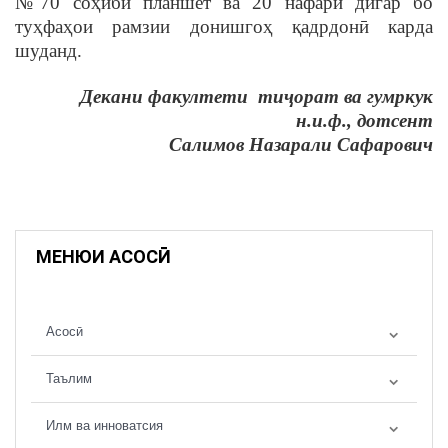
№70 соҳиби планшет ва 20 нафари дигар бо
туҳфаҳои рамзии донишгоҳ қадрдонӣ карда
шуданд.
Декани факултети тиҷорат ва гумркук
н.и.ф., дотсент
Салимов Назарали Сафарович
МЕНЮИ АСОСӢ
Асосӣ
Таълим
Илм ва инноватсия