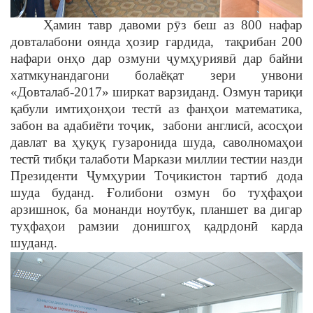
Ҳамин тавр давоми рȳз беш аз 800 нафар
довталабони оянда ҳозир гардида, тақрибан 200
нафари онҳо дар озмуни ҷумҳуриявӣ дар байни
хатмкунандагони болаёқат зери унвони
«Довталаб-2017» ширкат варзиданд. Озмун тариқи
қабули имтиҳонҳои тестӣ аз фанҳои математика,
забон ва адабиёти тоҷик, забони англисӣ, асосҳои
давлат ва ҳуқуқ гузаронида шуда, саволномаҳои
тестӣ тибқи талаботи Маркази миллии тестии назди
Президенти Ҷумҳурии Тоҷикистон тартиб дода
шуда буданд. Ғолибони озмун бо туҳфаҳои
арзишнок, ба монанди ноутбук, планшет ва дигар
туҳфаҳои рамзии донишгоҳ қадрдонӣ карда
шуданд.