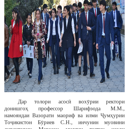
Дар толори асосӣ вохȳрии ректори
донишгоҳ профессор Шарифзода М.М.,
намояндаи Вазорати маориф ва илми Ҷумҳурии
Тоҷикистон Бȳриев С.Н., инчунин муовини