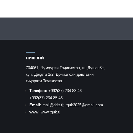
НИШОНӢ
734061, Ҷумҳурии Тоҷикистон, ш. Душанбе,
кӯч. Деҳоти 1/2, Донишгоҳи давлатии
тиҷорати Тоҷикистон
Телефон:
+992
(37) 234-83-46
+992
(37) 234-85-46
Email:
mail
@ddtt.tj
;
tguk2025@gmail.com
www:
www.tguk.tj