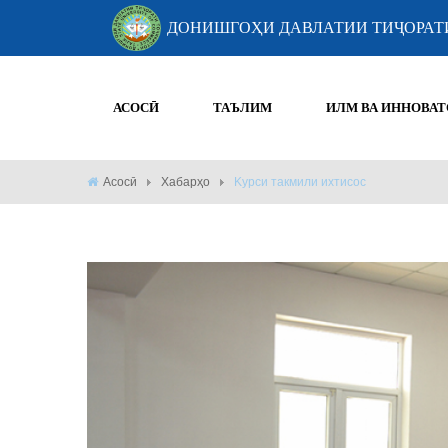
ДОНИШГОҲИ ДАВЛАТИИ ТИҶОРАТ
АСОСӢ
ТАЪЛИМ
ИЛМ ВА ИННОВАТ
Асосӣ
Хабарҳо
Kурси такмили ихтисос