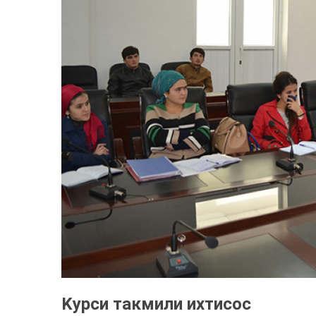
Kурси такмили ихтисос