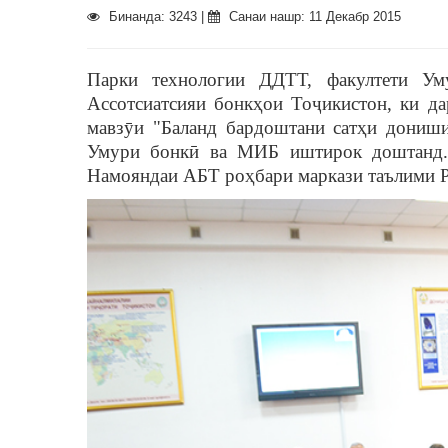
Бинанда: 3243 |
Санаи нашр: 11 Декабр 2015
Парки технологии ДДТТ, факултети У
Ассотсиатсияи бонкҳои Тоҷикистон, ки да
мавзӯи "Баланд бардоштани сатҳи дониши
Умури бонкӣ ва МИБ иштирок доштанд. 
Намояндаи АБТ роҳбари маркази таълими 