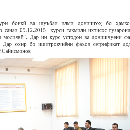
мури бонкӣ ва шуъбаи илми донишгоҳ бо ҳамко
р санаи 05.12.2015 курси такмили ихтисос гузаронд
 молиявӣ". Дар ин курс устодон ва донишҷӯени фа
Дар охир бо ишитрокчиёни фаъол сетрификат до
Р.Сайисмонов