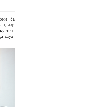
рии ба
ан, дар
култети
да шуд.